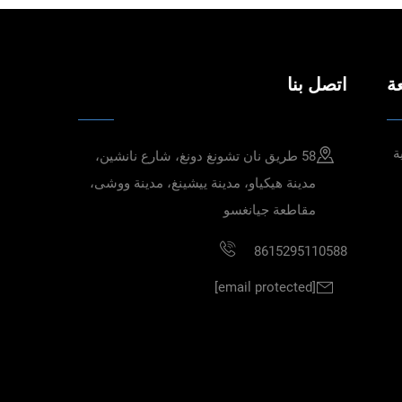
ة
اتصل بنا
ة
58 طريق نان تشونغ دونغ، شارع نانشين،
مدينة هيكياو، مدينة ييشينغ، مدينة ووشى،
مقاطعة جيانغسو
8615295110588
[email protected]