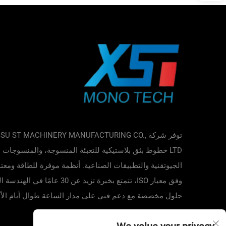
توفر شركة GSU ST MACHINERY MANUFACTURING CO
LTD خطوط بثق بلاستيكية للتعبئة المنسوجة، والمنسوجات
الجيوتقنية والتطبيقات الصناعية. أنظمة موفرة للطاقة ومعت
وفق معيار ISO، تتمتع بخبرة تزيد عن 30 عامًا في 
حلول مخصصة مع دعم فني على مدار الساعة طوال أيام الأ