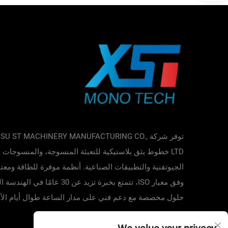
توفر شركة GSU ST MACHINERY MANUFACTURING CO
LTD خطوط بثق بلاستيكية للتعبئة المنسوجة، والمنسوجات
الجيوتقنية والتطبيقات الصناعية. أنظمة موفرة للطاقة ومعت
وفق معيار ISO، تتمتع بخبرة تزيد عن 30 عامًا في 
حلول مخصصة مع دعم فني على مدار الساعة طوال أيام الأ