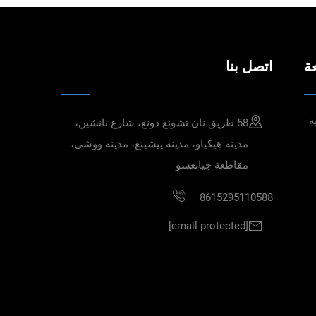
ة
اتصل بنا
ة
58 طريق نان تشونغ دونغ، شارع نانشين،
مدينة هيكياو، مدينة ييشينغ، مدينة ووشى،
مقاطعة جيانغسو
8615295110588
[email protected]