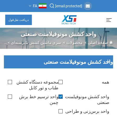
FA
[email protected]
دریافت نقل‌قول
واحد کشش مونوفیلامنت صنعتی
صفحه اصلی
>
محصولات
>
سری ماشین کشش تک‌رشته‌ای
>
واح
واحد کشش مونوفیلامنت صنعتی
همه
مجموعه دستگاه کشش
طناب و تور کابل
واحد کشش مونوفیلمنت
واحد ترسیم خط برش
صنعتی
چمن
واحد برس‌زنی و طراحی