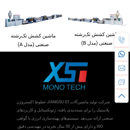
ماشین کشش تک‌رشته
ماشین کشش تک‌رشته
صنعتی (مدل B)
صنعتی (مدل A)
شرکت تولید ماشین‌آلات JIANGSU ST خطوط اکستروژن
پلاستیک را برای بسته‌بندی بافته، ژئوتکستایل و کاربردهای
صنعتی ارائه می‌دهد. سیستم‌های بهینه‌سازی انرژی با گواهی
ISO و دارای بیش از 30 سال تجربه در مهندسی دقیق.