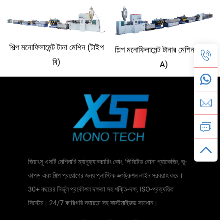
শিল্প মনোফিলামেন্ট টানা মেশিন (টাইপ
শিল্প মনোফিলামেন্ট টানার মেশিন (টাইপ
বি)
A)
জিয়াংসু এসটি মেশিনারি ম্যানুফ্যাকচারিং কোং, লিমিটেড বোনা প্যাকেজিং, ভূ-
কাপড় এবং শিল্প প্রয়োগের জন্য প্লাস্টিক এক্সট্রুশন লাইন সরবরাহ করে।
30+ বছরের নির্ভুল প্রকৌশল দক্ষতা সহ শক্তি-দক্ষ, ISO-প্রত্যয়িত
সিস্টেম। 24/7 কারিগরি সহায়তা সহ কাস্টমাইজড সমাধান।