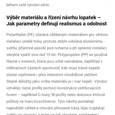
během celé výrobní série.
Výběr materiálu a řízení návrhu lopatek –
Jak parametry definují realismus a odolnost
Polyethylen (PE) zůstává oblíbeným materiálem pro většinu
instalací umělé trávy, protože dobře odolává slunečnímu
světlu, příjemně působí pod nohama a při správné instalaci
obvykle vydrží více než 15 let. Polypropylen (PP) se používá
hlavně v místech, která jsou silně namáhána, například v
infiltračních částech sportovišť, kde musí trávní čepele
zůstat vzpřímené i přes intenzivní chodidlové zatížení.
Stejně důležitý jako volba materiálu je i tvar čepelí. Výrobci
vytvářejí různé profily pomocí konstrukce vstřikovacích
forem – například C-tvary, W-profily nebo dokonce křížové
průřezy ve tvaru kosočtverce. Tyto návrhy pomáhají
napodobit vzhled a chování přirozené trávy, lépe rozptylují
světlo po povrchu a brání se tak plochém, spletenému