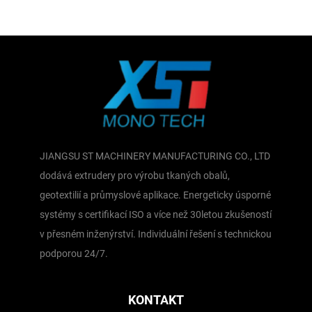
JIANGSU ST MACHINERY MANUFACTURING CO., LTD
dodává extrudery pro výrobu tkaných obalů,
geotextilií a průmyslové aplikace. Energeticky úsporné
systémy s certifikací ISO a více než 30letou zkušeností
v přesném inženýrství. Individuální řešení s technickou
podporou 24/7.
KONTAKT