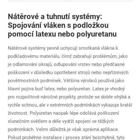
Nátěrové a tuhnutí systémy:
Spojování vláken s podložkou
pomocí latexu nebo polyuretanu
Nátěrové systémy pevně uchycují smotkaná vlákna k
podkladovému materiálu, čímž zabraňují problémům, jako
je odlamování okrajů, odlupování vrstev nebo předčasné
poškození v důsledku opotřebení strojů nebo nepříznivých
povětrnostních podmínek. Většina výrobců používá jako
hlavní pojiva buď latex, nebo polyuretan. Latex je vhodný
pro rozpočtově náročné projekty, protože se dobře ohýbá a
rychle schnou, ale v extrémních podmínkách vykazuje kratší
životnost. Polyuretan naopak lépe odolává poškození
slunečním světlem a déle vydrží spojení ve těžkých
podmínkách. Velmi důležitá je však správná aplikace.
Pokud proběhne instalace i proces zrání bezchybně, tyto