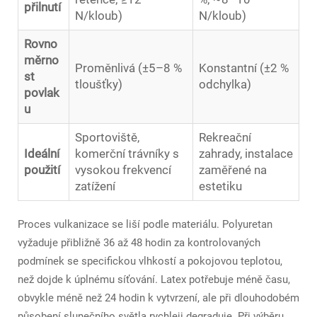
přilnutí
N/kloub)
N/kloub)
Rovno
měrno
Proměnlivá (±5–8 %
Konstantní (±2 %
st
tloušťky)
odchylka)
povlak
u
Sportoviště,
Rekreační
Ideální
komerční trávníky s
zahrady, instalace
použití
vysokou frekvencí
zaměřené na
zatížení
estetiku
Proces vulkanizace se liší podle materiálu. Polyuretan
vyžaduje přibližně 36 až 48 hodin za kontrolovaných
podmínek se specifickou vlhkostí a pokojovou teplotou,
než dojde k úplnému síťování. Latex potřebuje méně času,
obvykle méně než 24 hodin k vytvrzení, ale při dlouhodobém
působení slunečního světla rychleji degraduje. Při výběru