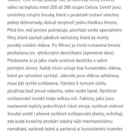
válec na teplotu mezi 200 až 280 stupni Celsia. Uvnitř jsou
umístěny rotující šrouby, které v podstatě roztaví všechny
pelety dohromady, dokud nevytvoří jednu hladkou hmotu.
Před tím, než proces pokračuje, prochází směs speciálními
filtry, které zachytí jakékoli nečistoty, které by mohly
později oslabit vlákna. Po filtraci je čistá roztavená hmota
protlačena tzv. výtokovými destičkami (spinneret dies).
Představte si je jako malé ocelové destičky s velmi
jemnými otvory. Každý otvor určuje tvar konečného vlákna,
které po vytvoření vychází. Jakmile jsou vlákna vytlačena,
musí být rychle ochlazena. Výrobci k tomuto účelu
používají buď proud vzduchu, nebo vodní lázně. Rychlost
ochlazování rovněž hraje velkou roli. Faktory, jako jsou
nastavené teploty jednotlivých částí stroje, rychlost otáčení
šroubů uvnitř i přesná rychlost ochlazování plastu, ovlivňují,
zda bude konečný produkt odolný vůči mechanickému
namáhání, správně tažný a zachová si konzistentní rozměry