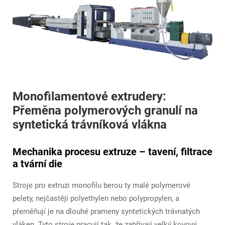
Monofilamentové extrudery:
Přeměna polymerových granulí na
syntetická trávníková vlákna
Mechanika procesu extruze – tavení, filtrace
a tvární die
Stroje pro extruzi monofilu berou ty malé polymerové
pelety, nejčastěji polyethylen nebo polypropylen, a
přeměňují je na dlouhé prameny syntetických trávnatých
vláken. Tyto stroje pracují tak, že zahřívají velký kovový