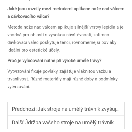
Jaké jsou rozdíly mezi metodami aplikace nože nad válcem
a dávkovacího válce?
Metoda nože nad válcem aplikuje silnější vrstvy lepidla a je
vhodná pro oblasti s vysokou návštěvností, zatímco
dávkovací válec poskytuje tenčí, rovnoměrnější povlaky
ideální pro estetické účely.
Proč je vylučování nutné při výrobě umělé trávy?
Vytvrzování fixuje povlaky, zajišťuje vláknitou vazbu a
trvanlivost. Různé materiály mají různé doby a podmínky
vytvrzování.
Předchozí :
Jak stroje na umělý trávník zvyšují výrobní efektivitu a kvalitu
Další:
Údržba vašeho stroje na umělý trávník pro dlouhodobý výkon