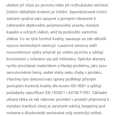
uležení při chůzi po povrchu nebo při rozfoukávání nečistot.
Dalším důležitým krokem je čištění. Specializované čisticí
zařízení využívá sání spojené s jemnými vibracemi k
odstranění zbytkového polymerového prachu, řezných
kapalin a volných vláken, aniž by poškodilo samotná
vlákna. Co se týče kontrol kvality, nasazuje se zde několik
vysoce technických nástrojů. Laserové senzory měří
rovnoměrnost výšky smyček po celém povrchu a udržují
konzistenci v toleranci asi půl milimetru. Optické skenery
rychle procházejí materiálem a hledají problémy, jako jsou
nerovnoměrné barvy, vadné stehy nebo chyby v povlaku.
Všechny tyto dokončovací úpravy podléhají přísným
postupům kontroly kvality dle norem ISO 9001 a splňují
požadavky specifikací EN 15330-1 i ASTM F1951. Základní
utkaná látka se tak nakonec promění v produkt připravený k
instalaci kamkoli, který je zaručeně odolný, bezpečný pod
nohama a dlouhodobě zachovává svůj estetický vzhled.