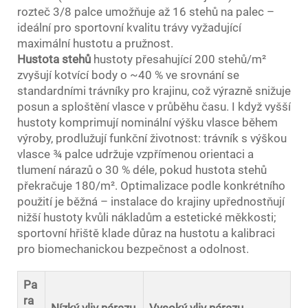
rozteč 3/8 palce umožňuje až 16 stehů na palec –
ideální pro sportovní kvalitu trávy vyžadující
maximální hustotu a pružnost.
Hustota stehů
hustoty přesahující 200 stehů/m²
zvyšují kotvící body o ~40 % ve srovnání se
standardními trávníky pro krajinu, což výrazně snižuje
posun a sploštění vlasce v průběhu času. I když vyšší
hustoty komprimují nominální výšku vlasce během
výroby, prodlužují funkční životnost: trávník s výškou
vlasce ¾ palce udržuje vzpřímenou orientaci a
tlumení nárazů o 30 % déle, pokud hustota stehů
překračuje 180/m². Optimalizace podle konkrétního
použití je běžná – instalace do krajiny upřednostňují
nižší hustoty kvůli nákladům a estetické měkkosti;
sportovní hřiště klade důraz na hustotu a kalibraci
pro biomechanickou bezpečnost a odolnost.
Pa
ra