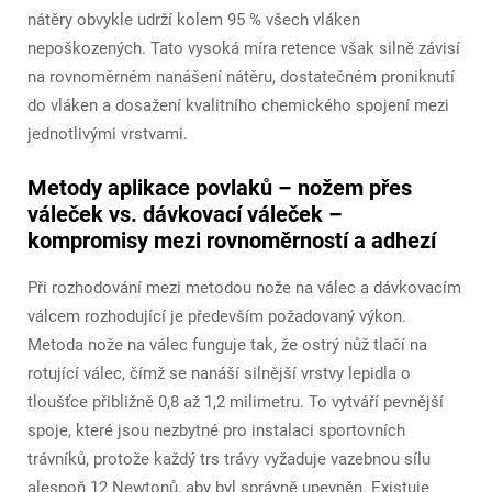
nátěry obvykle udrží kolem 95 % všech vláken
nepoškozených. Tato vysoká míra retence však silně závisí
na rovnoměrném nanášení nátěru, dostatečném proniknutí
do vláken a dosažení kvalitního chemického spojení mezi
jednotlivými vrstvami.
Metody aplikace povlaků – nožem přes
váleček vs. dávkovací váleček –
kompromisy mezi rovnoměrností a adhezí
Při rozhodování mezi metodou nože na válec a dávkovacím
válcem rozhodující je především požadovaný výkon.
Metoda nože na válec funguje tak, že ostrý nůž tlačí na
rotující válec, čímž se nanáší silnější vrstvy lepidla o
tloušťce přibližně 0,8 až 1,2 milimetru. To vytváří pevnější
spoje, které jsou nezbytné pro instalaci sportovních
trávníků, protože každý trs trávy vyžaduje vazebnou sílu
alespoň 12 Newtonů, aby byl správně upevněn. Existuje