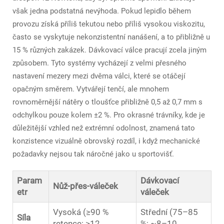
však jedna podstatná nevýhoda. Pokud lepidlo během
provozu získá příliš tekutou nebo příliš vysokou viskozitu,
často se vyskytuje nekonzistentní nanášení, a to přibližně u
15 % různých zakázek. Dávkovací válce pracují zcela jiným
způsobem. Tyto systémy vycházejí z velmi přesného
nastavení mezery mezi dvěma válci, které se otáčejí
opačným směrem. Vytvářejí tenčí, ale mnohem
rovnoměrnější nátěry o tloušťce přibližně 0,5 až 0,7 mm s
odchylkou pouze kolem ±2 %. Pro okrasné trávníky, kde je
důležitější vzhled než extrémní odolnost, znamená tato
konzistence vizuálně obrovský rozdíl, i když mechanické
požadavky nejsou tak náročné jako u sportovišť.
Param
Dávkovací
Nůž-přes-váleček
etr
váleček
Vysoká (≥90 %
Střední (75–85
Síla
retence; ≥12
%; ~8–10