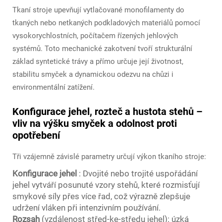
Tkaní stroje upevňují vytlačované monofilamenty do
tkaných nebo netkaných podkladových materiálů pomocí
vysokorychlostních, počítačem řízených jehlových
systémů. Toto mechanické zakotvení tvoří strukturální
základ syntetické trávy a přímo určuje její životnost,
stabilitu smyček a dynamickou odezvu na chůzi i
environmentální zatížení.
Konfigurace jehel, rozteč a hustota stehů –
vliv na výšku smyček a odolnost proti
opotřebení
Tři vzájemně závislé parametry určují výkon tkaního stroje:
Konfigurace jehel
: Dvojité nebo trojité uspořádání
jehel vytváří posunuté vzory stehů, které rozmisťují
smykové síly přes více řad, což výrazně zlepšuje
udržení vláken při intenzivním používání.
Rozsah
(vzdálenost střed-ke-středu jehel): úzká