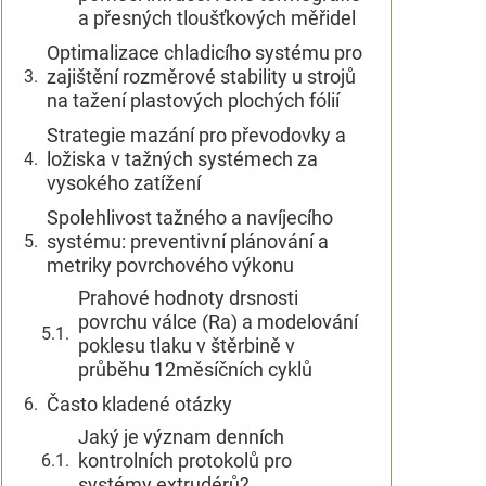
a přesných tloušťkových měřidel
Optimalizace chladicího systému pro
zajištění rozměrové stability u strojů
na tažení plastových plochých fólií
Strategie mazání pro převodovky a
ložiska v tažných systémech za
vysokého zatížení
Spolehlivost tažného a navíjecího
systému: preventivní plánování a
metriky povrchového výkonu
Prahové hodnoty drsnosti
povrchu válce (Ra) a modelování
poklesu tlaku v štěrbině v
průběhu 12měsíčních cyklů
Často kladené otázky
Jaký je význam denních
kontrolních protokolů pro
systémy extrudérů?