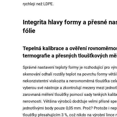
rychleji než LDPE.
Integrita hlavy formy a přesné na
fólie
Tepelná kalibrace a ověření rovnoměrno
termografie a přesných tloušťkových měř
Správné nastavení teploty formy je rozhodující pro vý
skenování odhalí rozdíly teplot na povrchu formy větší
nekonzistentní viskozita a nerovnoměrná tloušťka ce
vyberou své nástroje a zkontrolují mezery mezi jednot
zarovnaná měření tloušťky pomocí sady tenkých kalibro
nerovnosti. Většina výrobců dodržuje velmi přísné sp
jednotlivými body pouze 0,05 mm. Proč? Protože i ne
tloušťky přesahujícím 3 %, což nikdo na výrobní lince