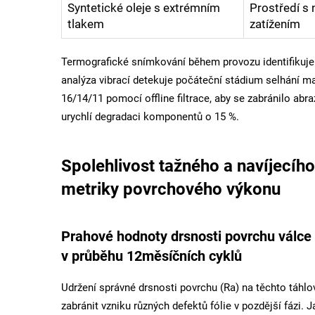
Syntetické oleje s extrémním
Prostředí s
tlakem
zatížením
Termografické snímkování během provozu identifikuje p
analýza vibrací detekuje počáteční stádium selhání ma
16/14/11 pomocí offline filtrace, aby se zabránilo ab
urychlí degradaci komponentů o 15 %.
Spolehlivost tažného a navíjecího
metriky povrchového výkonu
Prahové hodnoty drsnosti povrchu válce 
v průběhu 12měsíčních cyklů
Udržení správné drsnosti povrchu (Ra) na těchto táhl
zabránit vzniku různých defektů fólie v pozdější fázi. 