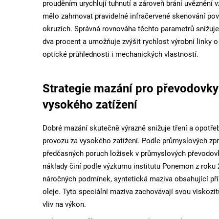
prouděním urychlují tuhnutí a zároveň brání uvěznění 
mělo zahrnovat pravidelné infračervené skenování pov
okruzích. Správná rovnováha těchto parametrů snižuje 
dva procent a umožňuje zvýšit rychlost výrobní linky 
optické průhlednosti i mechanických vlastností.
Strategie mazání pro převodovky
vysokého zatížení
Dobré mazání skutečně výrazně snižuje tření a opotřebe
provozu za vysokého zatížení. Podle průmyslových zpr
předčasných poruch ložisek v průmyslových převodov
náklady činí podle výzkumu institutu Ponemon z roku 2
náročných podmínek, syntetická maziva obsahující pří
oleje. Tyto speciální maziva zachovávají svou viskozit
vliv na výkon.