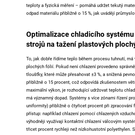
teploty a fyzická měření – pomáhá udržet tekutý mat
odpad materiálu přibližně o 15 %, jak uvádějí průmyslo
Optimalizace chladicího systému p
strojů na tažení plastových plochý
To, jak dobře řídíme teplo během procesu tuhnutí, má 
plochých fólií. Pokud není chlazení provedeno správně,
tloušťky, které může přesahovat ±3 %, a snížená pevno
přibližně o 15 procent, což odpovídá zkušenostem vět
maximální výkon, je rozhodující udržovat teplotu chlad
má významný dopad. Systémy s více zónami řízení prok
uniformity) přibližně o čtyřicet procent při zpracování 
přístup: například chlazení pomocí chlazených vzduch
výhodněji využívají kontaktní chlazení válcovým syst
třicet procent rychleji než nízkohustotní polyethylen.