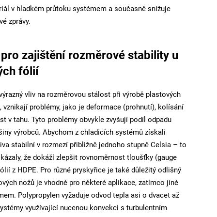
eriál v hladkém průtoku systémem a současně snižuje
vé zprávy.
ro zajištění rozměrové stability u
ch fólií
výrazný vliv na rozměrovou stálost při výrobě plastových
 vznikají problémy, jako je deformace (prohnutí), kolísání
st v tahu. Tyto problémy obvykle zvyšují podíl odpadu
šiny výrobců. Abychom z chladicích systémů získali
iva stabilní v rozmezí přibližně jednoho stupně Celsia – to
ázaly, že dokáží zlepšit rovnoměrnost tloušťky (gauge
fólií z HDPE. Pro různé pryskyřice je také důležitý odlišný
ových nožů je vhodné pro některé aplikace, zatímco jiné
émem. Polypropylen vyžaduje odvod tepla asi o dvacet až
 Systémy využívající nucenou konvekci s turbulentním