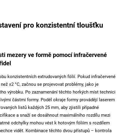
stavení pro konzistentní tloušťku
sti mezery ve formě pomocí infračervené
idel
robu konzistentních extrudovaných fólií. Pokud infračervené
 než ±2 °C, začnou se projevovat problémy, jako je
lého výrobku. Po zaznamenání těchto horkých míst technici
livými částmi formy. Podél okraje formy provádějí laserem
vaných listů každých 25 mm, aby zjistili případné
ecifikace a snaží se dosáhnout maximálního rozdílu mezi
patrné odchylky mohou vést k hotovým fóliím s rozdílem
 nechce vidět. Kombinace těchto dvou přístupů – kontrola