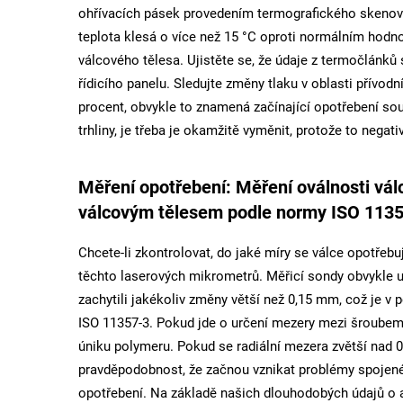
ohřívacích pásek provedením termografického skenová
teplota klesá o více než 15 °C oproti normálním hodn
válcového tělesa. Ujistěte se, že údaje z termočlánk
řídicího panelu. Sledujte změny tlaku v oblasti přívodn
procent, obvykle to znamená začínající opotřebení so
trhliny, je třeba je okamžitě vyměnit, protože to negat
Měření opotřebení: Měření oválnosti vál
válcovým tělesem podle normy ISO 113
Chcete-li zkontrolovat, do jaké míry se válce opotřebu
těchto laserových mikrometrů. Měřicí sondy obvykle 
zachytili jakékoliv změny větší než 0,15 mm, což je
ISO 11357-3. Pokud jde o určení mezery mezi šroubem 
úniku polymeru. Pokud se radiální mezera zvětší nad 0
pravděpodobnost, že začnou vznikat problémy spojen
opotřebení. Na základě našich dlouhodobých údajů o a