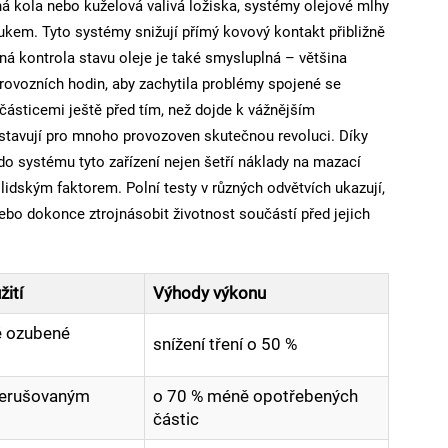
ná kola nebo kuželová valivá ložiska, systémy olejové mlhy
kem. Tyto systémy snižují přímý kovový kontakt přibližně
ná kontrola stavu oleje je také smysluplná – většina
provozních hodin, aby zachytila problémy spojené se
částicemi ještě před tím, než dojde k vážnějším
tavují pro mnoho provozoven skutečnou revoluci. Díky
systému tyto zařízení nejen šetří náklady na mazací
 lidským faktorem. Polní testy v různých odvětvích ukazují,
bo dokonce ztrojnásobit životnost součástí před jejich
žití
Výhody výkonu
é ozubené
snížení tření o 50 %
řerušovaným
o 70 % méně opotřebených
částic