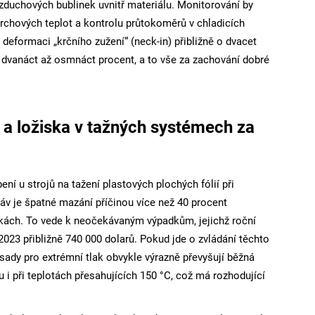
vzduchových bublinek uvnitř materiálu. Monitorování by
rchových teplot a kontrolu průtokoměrů v chladicích
deformaci „krčního zužení“ (neck-in) přibližně o dvacet
o dvanáct až osmnáct procent, a to vše za zachování dobré
 a ložiska v tažných systémech za
ní u strojů na tažení plastových plochých fólií při
áv je špatné mazání příčinou více než 40 procent
kách. To vede k neočekávaným výpadkům, jejichž roční
023 přibližně 740 000 dolarů. Pokud jde o zvládání těchto
sady pro extrémní tlak obvykle výrazně převyšují běžná
u i při teplotách přesahujících 150 °C, což má rozhodující