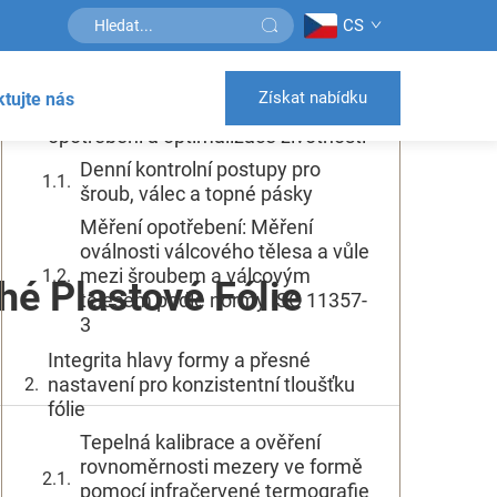
CS
Obsah
Získat nabídku
tujte nás
Údržba extrudéru: sledování
opotřebení a optimalizace životnosti
Denní kontrolní postupy pro
šroub, válec a topné pásky
Měření opotřebení: Měření
oválnosti válcového tělesa a vůle
mezi šroubem a válcovým
hé Plastové Fólie
tělesem podle normy ISO 11357-
3
Integrita hlavy formy a přesné
nastavení pro konzistentní tloušťku
fólie
Tepelná kalibrace a ověření
rovnoměrnosti mezery ve formě
pomocí infračervené termografie