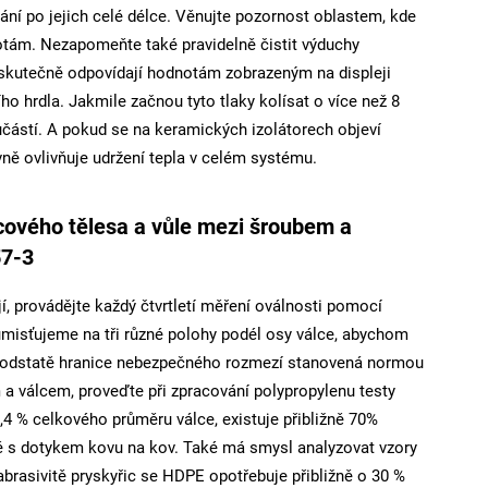
ní po jejich celé délce. Věnujte pozornost oblastem, kde
otám. Nezapomeňte také pravidelně čistit výduchy
ů skutečně odpovídají hodnotám zobrazeným na displeji
ího hrdla. Jakmile začnou tyto tlaky kolísat o více než 8
učástí. A pokud se na keramických izolátorech objeví
ivně ovlivňuje udržení tepla v celém systému.
cového tělesa a vůle mezi šroubem a
57-3
jí, provádějte každý čtvrtletí měření oválnosti pomocí
umisťujeme na tři různé polohy podél osy válce, abychom
 v podstatě hranice nebezpečného rozmezí stanovená normou
a válcem, proveďte při zpracování polypropylenu testy
,4 % celkového průměru válce, existuje přibližně 70%
é s dotykem kovu na kov. Také má smysl analyzovat vzory
brasivitě pryskyřic se HDPE opotřebuje přibližně o 30 %