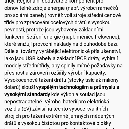
třídy. Regionální dodavatelé komponent pro
obnovitelné zdroje energie (např. výrobci rámečků
pro solární panely) rovněž volí stroje střední cenové
třídy pro zpracování ocelových drátů s vysokou
pevností, protože jsou vybaveny základními
funkcemi šetření energie (např. měniče frekvence),
které snižují provozní náklady na dlouhodobé bázi.
Dále si továrny vyrábějící elektronické příslušenství,
jako jsou USB kabely a základní PCB dráty, vybírají
modely střední třídy, aby splnily mírné požadavky na
přesnost a zároveň rozšířily výrobní kapacity.
Vysokocenové tažení drátu (stovky tisíc až miliony
dolarů) slouží
vyspělým technologiím a průmyslu s
vysokými standardy
kde výkon a soulad jsou
nepostradatelné. Výrobci baterií pro elektrická
vozidla (EV) závisí na těchto vysoce kvalitních
strojích pro tažení extrémně jemných měděných
drátů s vysokou čistotou pro kontaktové plošky