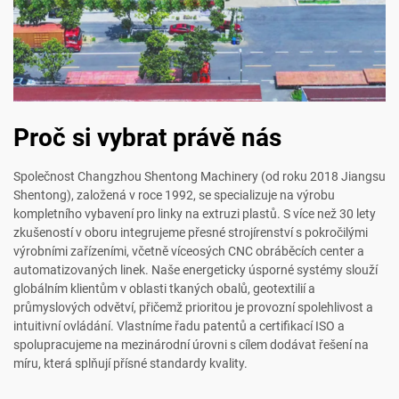
Proč si vybrat právě nás
Společnost Changzhou Shentong Machinery (od roku 2018 Jiangsu
Shentong), založená v roce 1992, se specializuje na výrobu
kompletního vybavení pro linky na extruzi plastů. S více než 30 lety
zkušeností v oboru integrujeme přesné strojírenství s pokročilými
výrobními zařízeními, včetně víceosých CNC obráběcích center a
automatizovaných linek. Naše energeticky úsporné systémy slouží
globálním klientům v oblasti tkaných obalů, geotextilií a
průmyslových odvětví, přičemž prioritou je provozní spolehlivost a
intuitivní ovládání. Vlastníme řadu patentů a certifikací ISO a
spolupracujeme na mezinárodní úrovni s cílem dodávat řešení na
míru, která splňují přísné standardy kvality.