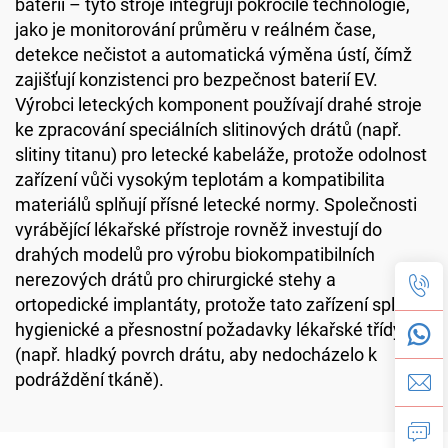
baterií – tyto stroje integrují pokročilé technologie,
jako je monitorování průměru v reálném čase,
detekce nečistot a automatická výměna ústí, čímž
zajišťují konzistenci pro bezpečnost baterií EV.
Výrobci leteckých komponent používají drahé stroje
ke zpracování speciálních slitinových drátů (např.
slitiny titanu) pro letecké kabeláže, protože odolnost
zařízení vůči vysokým teplotám a kompatibilita
materiálů splňují přísné letecké normy. Společnosti
vyrábějící lékařské přístroje rovněž investují do
drahých modelů pro výrobu biokompatibilních
nerezových drátů pro chirurgické stehy a
ortopedické implantáty, protože tato zařízení splňují
hygienické a přesnostní požadavky lékařské třídy
(např. hladký povrch drátu, aby nedocházelo k
podráždění tkáně).