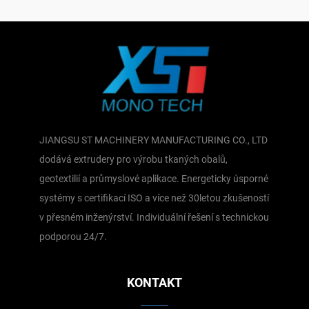
JIANGSU ST MACHINERY MANUFACTURING CO., LTD
dodává extrudery pro výrobu tkaných obalů,
geotextilií a průmyslové aplikace. Energeticky úsporné
systémy s certifikací ISO a více než 30letou zkušeností
v přesném inženýrství. Individuální řešení s technickou
podporou 24/7.
KONTAKT