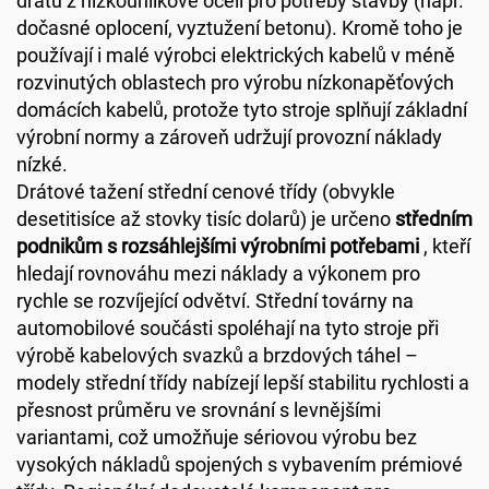
drátů z nízkouhlíkové oceli pro potřeby stavby (např.
dočasné oplocení, vyztužení betonu). Kromě toho je
používají i malé výrobci elektrických kabelů v méně
rozvinutých oblastech pro výrobu nízkonapěťových
domácích kabelů, protože tyto stroje splňují základní
výrobní normy a zároveň udržují provozní náklady
nízké.
Drátové tažení střední cenové třídy (obvykle
desetitisíce až stovky tisíc dolarů) je určeno
středním
podnikům s rozsáhlejšími výrobními potřebami
, kteří
hledají rovnováhu mezi náklady a výkonem pro
rychle se rozvíjející odvětví. Střední továrny na
automobilové součásti spoléhají na tyto stroje při
výrobě kabelových svazků a brzdových táhel –
modely střední třídy nabízejí lepší stabilitu rychlosti a
přesnost průměru ve srovnání s levnějšími
variantami, což umožňuje sériovou výrobu bez
vysokých nákladů spojených s vybavením prémiové