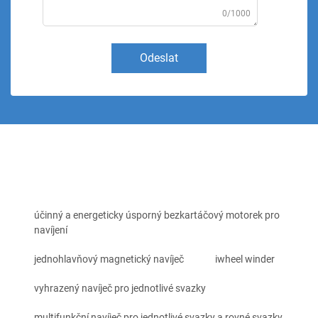
0/1000
Odeslat
účinný a energeticky úsporný bezkartáčový motorek pro
navíjení
jednohlavňový magnetický navíječ
iwheel winder
vyhrazený navíječ pro jednotlivé svazky
multifunkční navíječ pro jednotlivé svazky a rovné svazky