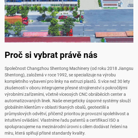
Proč si vybrat právě nás
Společnost Changzhou Shentong Machinery (od roku 2018 Jiangsu
Shentong), založená v roce 1992, se specializuje na výrobu
kompletního vybavení pro linky na extruzi plastů. S více než 30 lety
zkušeností v oboru integrujeme přesné strojírenství s pokročilými
výrobními zařízeními, včetně víceosých CNC obráběcích center a
automatizovaných linek. Naše energeticky úsporné systémy slouží
globálním klientům v oblasti tkaných obalů, geotextilií a
průmyslových odvětví, přičemž prioritou je provozní spolehlivost a
intuitivní ovládání. Vlastníme řadu patentů a certifikací ISO a
spolupracujeme na mezinárodní úrovni s cílem dodávat řešení na
míru, která splňují přísné standardy kvality.