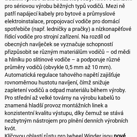
pro sériovou výrobu běžných typů vodičů. Mezi ně
patří napájecí kabely pro bytové a průmyslové
elektroinstalace, propojovací vodiče pro domácí
spotřebiče (např. ledničky a pračky) a nízkonapěťové
řídicí vodiče pro strojní zařízení. Na rozdíl od
obecných navíječek se vyznačuje schopností
přizpůsobit se různým materiálům vodičů – od mědi
a hliníku po slitinové vodiče – a podporuje různé
průměry vodičů (obvykle 0,5 mm až 10 mm).
Automatická regulace tahového napětí zajišťuje
rovnoměrnou hustotu navíjení, čímž snižuje
zapletení vodičů a odpad materiálu během výroby.
Pro střední až velké továrny na výrobu kabelů to
znamená hladší provoz montážních linek a
konzistentní kvalitu výstupu, díky čemuž se stává
nezbytným nástrojem pro plnění denních výrobních
kvót.
Klíčovou oblastí růstu pro Iwheel Winder jsou
nové