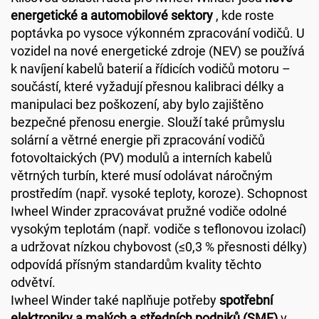
energetické a automobilové sektory
, kde roste
poptávka po vysoce výkonném zpracování vodičů. U
vozidel na nové energetické zdroje (NEV) se používá
k navíjení kabelů baterií a řídicích vodičů motoru –
součástí, které vyžadují přesnou kalibraci délky a
manipulaci bez poškození, aby bylo zajištěno
bezpečné přenosu energie. Slouží také průmyslu
solární a větrné energie při zpracování vodičů
fotovoltaických (PV) modulů a interních kabelů
větrných turbín, které musí odolávat náročným
prostředím (např. vysoké teploty, koroze). Schopnost
Iwheel Winder zpracovávat pružné vodiče odolné
vysokým teplotám (např. vodiče s teflonovou izolací)
a udržovat nízkou chybovost (≤0,3 % přesnosti délky)
odpovídá přísným standardům kvality těchto
odvětví.
Iwheel Winder také naplňuje potřeby
spotřební
elektroniky a malých a středních podniků (SME)
v