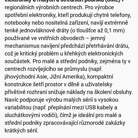
regionálních výrobních centrech. Pro výrobce
spotřební elektroniky, kteří produkují chytré telefony,
notebooky nebo nositelná zařízení, navíjí extrémně
tenké jednovláknové dráty (o tloušťce až 0,1 mm)
používané ve vnitřních obvodech – jemný
mechanismus navíjení předchází přetrhávání drátu,
což je kritický problém u křehkých elektronických
součástek. Pro malé a střední podniky, zejména ty v
centrech rozvíjejícího se průmyslu (např.
jihovýchodní Asie, Jižní Amerika), kompaktní
konstrukce šetří prostor v dílně a uživatelsky
přívětivé rozhraní snižuje náklady na školení obsluhy.
Navíc podporuje výrobu malých sérií s vysokou
variabilitou (např. přepínání mezi USB kabely a
sluchátkovými vodiči), čímž je ideální pro malé a
střední podniky zpracovávající různorodé zakázky
krátkých sérií.