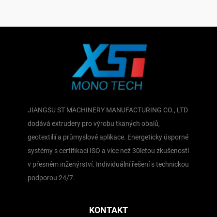
JIANGSU ST MACHINERY MANUFACTURING CO., LTD
dodává extrudery pro výrobu tkaných obalů,
geotextilií a průmyslové aplikace. Energeticky úsporné
systémy s certifikací ISO a více než 30letou zkušeností
v přesném inženýrství. Individuální řešení s technickou
podporou 24/7.
KONTAKT