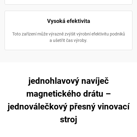
Vysoká efektivita
Toto zařízení může výrazně zvýšit výrobní efektivitu podniků
a ušetřit čas výroby.
jednohlavový navíječ
magnetického drátu –
jednoválečkový přesný vinovací
stroj