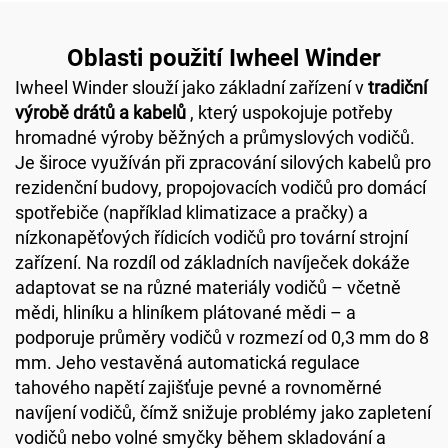
Oblasti použití Iwheel Winder
Iwheel Winder slouží jako základní zařízení v
tradiční
výrobě drátů a kabelů
, který uspokojuje potřeby
hromadné výroby běžných a průmyslových vodičů.
Je široce využíván při zpracování silových kabelů pro
rezidenční budovy, propojovacích vodičů pro domácí
spotřebiče (například klimatizace a pračky) a
nízkonapěťových řídicích vodičů pro tovární strojní
zařízení. Na rozdíl od základních navíječek dokáže
adaptovat se na různé materiály vodičů – včetně
mědi, hliníku a hliníkem plátované mědi – a
podporuje průměry vodičů v rozmezí od 0,3 mm do 8
mm. Jeho vestavěná automatická regulace
tahového napětí zajišťuje pevné a rovnoměrné
navíjení vodičů, čímž snižuje problémy jako zapletení
vodičů nebo volné smyčky během skladování a