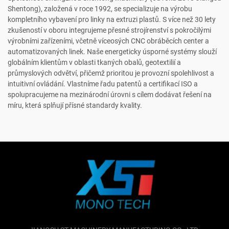
Shentong), založená v roce 1992, se specializuje na výrobu
kompletního vybavení pro linky na extruzi plastů. S více než 30 lety
zkušeností v oboru integrujeme přesné strojírenství s pokročilými
výrobními zařízeními, včetně víceosých CNC obráběcích center a
automatizovaných linek. Naše energeticky úsporné systémy slouží
globálním klientům v oblasti tkaných obalů, geotextilií a
průmyslových odvětví, přičemž prioritou je provozní spolehlivost a
intuitivní ovládání. Vlastníme řadu patentů a certifikací ISO a
spolupracujeme na mezinárodní úrovni s cílem dodávat řešení na
míru, která splňují přísné standardy kvality.