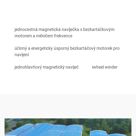
jednocestná magnetická navíječka s bezkartáčkovým
motorem a měničem frekvence
účinný a energeticky úsporný bezkartáčový motorek pro
navíjení
jednohlavňový magnetický navíječ
iwheel winder