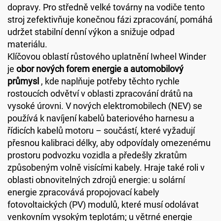
dopravy. Pro středně velké továrny na vodiče tento
stroj zefektivňuje konečnou fázi zpracování, pomáhá
udržet stabilní denní výkon a snižuje odpad
materiálu.
Klíčovou oblastí růstového uplatnění Iwheel Winder
je
obor nových forem energie a automobilový
průmysl
, kde naplňuje potřeby těchto rychle
rostoucích odvětví v oblasti zpracování drátů na
vysoké úrovni. V nových elektromobilech (NEV) se
používá k navíjení kabelů bateriového harnesu a
řídicích kabelů motoru – součástí, které vyžadují
přesnou kalibraci délky, aby odpovídaly omezenému
prostoru podvozku vozidla a předešly zkratům
způsobeným volně visícími kabely. Hraje také roli v
oblasti obnovitelných zdrojů energie: u solární
energie zpracovává propojovací kabely
fotovoltaických (PV) modulů, které musí odolávat
venkovním vysokým teplotám; u větrné energie