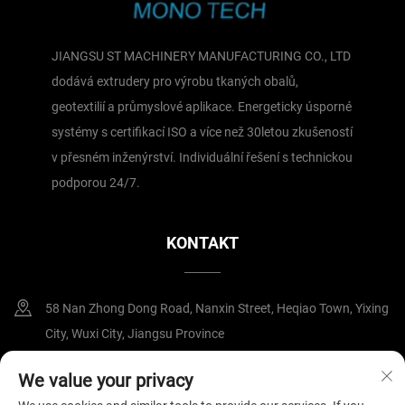
JIANGSU ST MACHINERY MANUFACTURING CO., LTD
dodává extrudery pro výrobu tkaných obalů,
geotextilií a průmyslové aplikace. Energeticky úsporné
systémy s certifikací ISO a více než 30letou zkušeností
v přesném inženýrství. Individuální řešení s technickou
podporou 24/7.
KONTAKT
58 Nan Zhong Dong Road, Nanxin Street, Heqiao Town, Yixing
City, Wuxi City, Jiangsu Province
8615295110588
We value your privacy