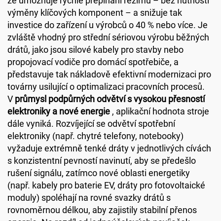
že umožňuje rychlé přepínání režimů – bez nutnosti
výměny klíčových komponent – a snižuje tak
investice do zařízení u výrobců o 40 % nebo více. Je
zvláště vhodný pro střední sériovou výrobu běžných
drátů, jako jsou silové kabely pro stavby nebo
propojovací vodiče pro domácí spotřebiče, a
představuje tak nákladově efektivní modernizaci pro
továrny usilující o optimalizaci pracovních procesů.
V
průmysl podpůrných odvětví s vysokou přesností
elektroniky a nové energie
, aplikační hodnota stroje
dále vyniká. Rozvíjející se odvětví spotřební
elektroniky (např. chytré telefony, notebooky)
vyžaduje extrémně tenké dráty v jednotlivých cívách
s konzistentní pevností navinutí, aby se předešlo
rušení signálu, zatímco nové oblasti energetiky
(např. kabely pro baterie EV, dráty pro fotovoltaické
moduly) spoléhají na rovné svazky drátů s
rovnoměrnou délkou, aby zajistily stabilní přenos