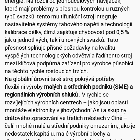
energie. Na rozdíl od jednoúčelových navíjaček,
které mají problémy s přesnou kontrolou u různých
typů svazků, tento multifunkční stroj integruje
nastavitelné systémy tahového napětí a technologii
kalibrace délky, čímž zajišťuje chybovost pod 0,5 %
jak u jednotlivých, tak i u rovných svazků. Tato
přesnost splňuje přísné požadavky na kvalitu
vyspělých technologických odvětví a řadí tento stroj
mezi klíčová podpůrná zařízení pro výrobce působící
na těchto rychle rostoucích trzích.
Na globální úrovni také stroj pokrývá potřeby
flexibilní výroby
malých a středních podniků (SME) a
regionálních výrobních shluků
. V rychle se
rozvíjejících výrobních centrech – jako jsou oblasti
montáže elektroniky v jihovýchodní Asii a skupiny
drátového zpracování ve třetích městech v Číně –
čelí mnohé malé a střední podniky omezením, jako je
nedostatek kapitálu, malé výrobní plochy a