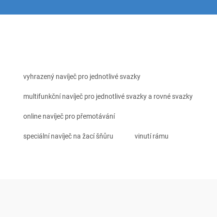
vyhrazený navíječ pro jednotlivé svazky
multifunkční navíječ pro jednotlivé svazky a rovné svazky
online navíječ pro přemotávání
speciální navíječ na žací šňůru
vinutí rámu