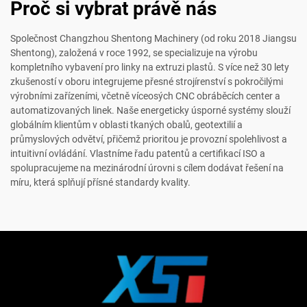
Proč si vybrat právě nás
Společnost Changzhou Shentong Machinery (od roku 2018 Jiangsu
Shentong), založená v roce 1992, se specializuje na výrobu
kompletního vybavení pro linky na extruzi plastů. S více než 30 lety
zkušeností v oboru integrujeme přesné strojírenství s pokročilými
výrobními zařízeními, včetně víceosých CNC obráběcích center a
automatizovaných linek. Naše energeticky úsporné systémy slouží
globálním klientům v oblasti tkaných obalů, geotextilií a
průmyslových odvětví, přičemž prioritou je provozní spolehlivost a
intuitivní ovládání. Vlastníme řadu patentů a certifikací ISO a
spolupracujeme na mezinárodní úrovni s cílem dodávat řešení na
míru, která splňují přísné standardy kvality.