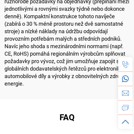
různorodé požadavky na objednávky (přepínání mezi
jednotlivými a rovnými svazky týdně nebo dokonce
denně). Kompaktní konstrukce tohoto navíječe
(zabírá o 30 % méně prostoru než dvě samostatné
stroje) a nízké náklady na údržbu odpovídají
provozním potřebám malých a středních podniků.
Navíc jeho shoda s mezinárodními normami (např.
CE, RoHS) pomáhá regionálním výrobcům splňovat
požadavky pro vývoz, což jim umožňuje zapojit se do
globálních dodavatelských řetězců pro elektroniku,
automobilové díly a výrobky z obnovitelných zdrojů
energie.
FAQ