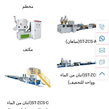
محطم
ST-ZCS-A(مياهان)
مكثف
ST-ZCS-B(اثنان من الماء
وواحد للتجفيف)
ST-ZCS-C(اثنان من الماء