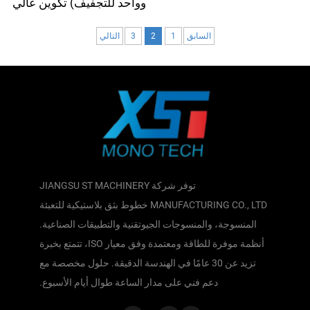
وواحد للتجفيف) تكوين عالي
السابق
1
2
3
التالي
توفر شركة JIANGSU ST MACHINERY
MANUFACTURING CO., LTD خطوط بثق بلاستيكية للتعبئة
المنسوجة، والمنسوجات الجيوتقنية والتطبيقات الصناعية.
أنظمة موفرة للطاقة ومعتمدة وفق معيار ISO، تتمتع بخبرة
تزيد عن 30 عامًا في الهندسة الدقيقة. حلول مخصصة مع
دعم فني على مدار الساعة طوال أيام الأسبوع.