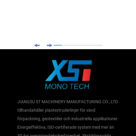
JIANGSU ST MACHINERY MANUFACTURING CO., LTD
tillhandahåller plastextruderlinjer för vävd
förpackning, geotextilier och industriella applikationer.
Energieffektiva, ISO-certifierade system med mer än
30 års precisionsteknikerfarenhet. Skräddarsydda