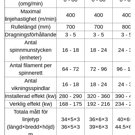
(omg/min)
Maximal
400
400
400
linjehastighet (m/min)
Rullelängd (mm)
700
700
800
Dragningsförhållande
3 - 5
3 - 5
3 - 5
Antal
spinnmunstycken
16 - 18
18 - 24
24 - 32
(enheter)
Antal filament per
64 - 72
72 - 96
96 - 12
spinnerett
Antal
16 - 18
18 - 24
24 - 32
vikningsspindlar
Installerad effekt (kw)
280 - 290
320 - 360
390 - 4
Verklig effekt (kw)
168 - 175
192 - 216
234 - 2
Totala mått för
linjetyp
34×5×3
36×6×3
40×6×
(längd×bredd×höjd)
36×5×3
39×6×3
44.5×6
m