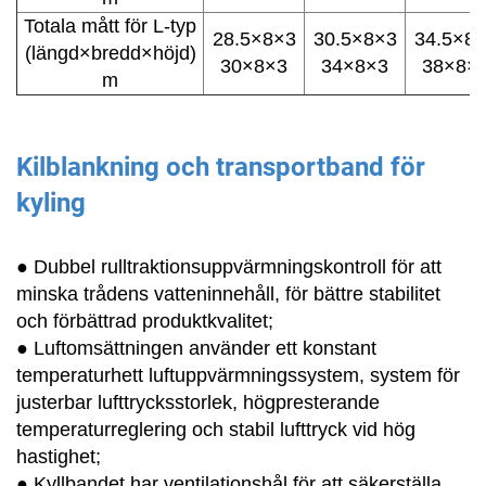
Totala mått för L-typ
28.5×8×3
30.5×8×3
34.5×8
(längd×bredd×höjd)
30×8×3
34×8×3
38×8×
m
Kilblankning och transportband för
kyling
● Dubbel rulltraktionsuppvärmningskontroll för att
minska trådens vatteninnehåll, för bättre stabilitet
och förbättrad produktkvalitet;
● Luftomsättningen använder ett konstant
temperaturhett luftuppvärmningssystem, system för
justerbar lufttrycksstorlek, högpresterande
temperaturreglering och stabil lufttryck vid hög
hastighet;
● Kyllbandet har ventilationshål för att säkerställa