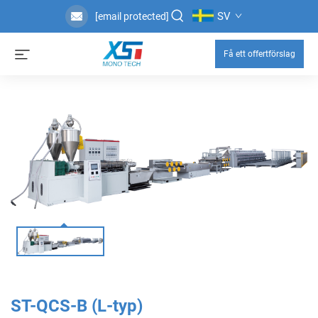
SV
[email protected]
Få ett offertförslag
ST-QCS-B (L-typ)