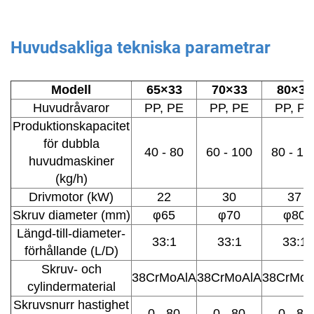
Huvudsakliga tekniska parametrar
Modell
65×33
70×33
80×33
Huvudråvaror
PP, PE
PP, PE
PP, PE
Produktionskapacitet
för dubbla
40 - 80
60 - 100
80 - 15
huvudmaskiner
(kg/h)
Drivmotor (kW)
22
30
37
Skruv diameter (mm)
φ65
φ70
φ80
Längd-till-diameter-
33:1
33:1
33:1
förhållande (L/D)
Skruv- och
38CrMoAlA
38CrMoAlA
38CrMoA
cylindermaterial
Skruvsnurr hastighet
0 - 80
0 - 80
0 - 80