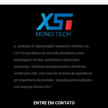
A JIANGSU ST MACHINERY MANUFACTURING CO.,
LTD fornece linhas de extrusão de plástico para
embalagens tecidas, geotêxteis e aplicações
industriais. Sistemas energeticamente eficientes,
certificados ISO, com mais de 30 anos de experiência
em engenharia de precisão. Soluções personalizadas
com suporte técnico 24/7.
ENTRE EM CONTATO