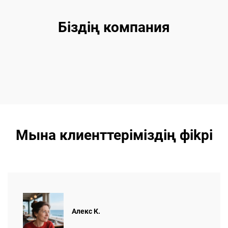
Біздің компания
Мына клиенттеріміздің фikрi
Алекс К.