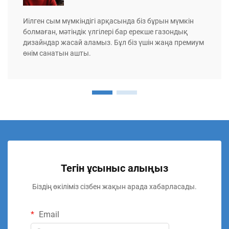
Иілген сым мүмкіндігі арқасында біз бұрын мүмкін
болмаған, мәтіндік үлгілері бар ерекше газондық
дизайндар жасай аламыз. Бұл біз үшін жаңа премиум
өнім санатын ашты.
Тегін ұсыныс алыңыз
Біздің өкіліміз сізбен жақын арада хабарласады.
Email