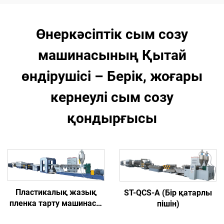
Өнеркәсіптік сым созу
машинасының Қытай
өндірушісі – Берік, жоғары
кернеулі сым созу
қондырғысы
Пластикалық жазық
ST-QCS-A (Бір қатарлы
пленка тарту машинасы
пішін)
(Модель A)