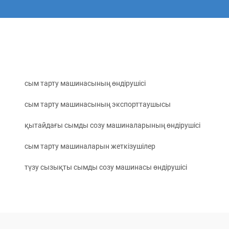
сым тарту машинасының өндірушісі
сым тарту машинасының экспорттаушысы
қытайдағы сымды созу машиналарының өндірушісі
сым тарту машиналарын жеткізушілер
түзу сызықты сымды созу машинасы өндірушісі