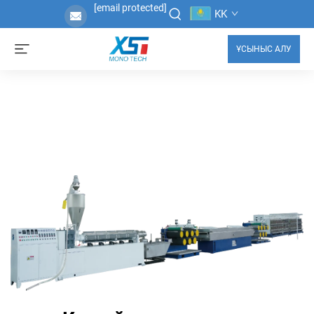
[email protected]
KK
ҰСЫНЫС АЛУ