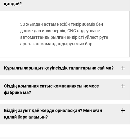
қандай?
30 жылдан астам кәсіби тәжірибеміз бен
дәлме-дәл инженерлік, CNC өңдеу және
автоматтандырылған өндірісті үйлестіруге
арналған мамандандыруымыз бар
Құрылғыларыңыз қауіпсіздік талаптарына сай ма?
Сіздің компания сатыс компанииясы немесе
фабрика ма?
Біздің зауыт қай жерде орналасқан? Мен оған
қалай бара аламын?