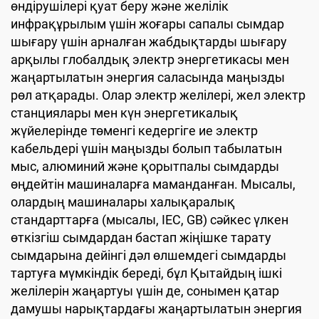
өндірушілері қуат беру және желілік
инфрақұрылым үшін жоғары сапалы сымдар
шығару үшін арналған жабдықтарды шығару
арқылы глобалдық электр энергетикасы мен
жаңартылатын энергия саласында маңызды
рөл атқарады. Олар электр желілері, жел электр
станциялары мен күн энергетикалық
жүйелерінде төменгі кедергіге ие электр
кабельдері үшін маңызды болып табылатын
мыс, алюминий және қорытпалы сымдарды
өңдейтін машиналарға маманданған. Мысалы,
олардың машиналары халықаралық
стандарттарға (мысалы, IEC, GB) сәйкес үлкен
өткізгіш сымдардан бастап жіңішке тарату
сымдарына дейінгі дәл өлшемдегі сымдарды
тартуға мүмкіндік береді, бұл Қытайдың ішкі
желілерін жаңартуы үшін де, сонымен қатар
дамушы нарықтардағы жаңартылатын энергия