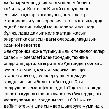
жобалары үшін де идеалды шешім болып
табылады. Көптеген Қытай өндірушілері
сонымен қатар жағалаулық жел электр
станциялары үшін коррозияға төзімді сымдарды
өңдей алатын тиімді машиналарды ұсынады,
бұл жылдам дамып келе жатқан жасыл
энергетика саласындағы олардың маңызын
одан әрі кеңейтеді.
Электроника және тұтынушылық технологиялар
саласы – әлемдегі электрондық техника
өндірісінің орталығы ретінде Қытайдың орнына
сүйене отырып, қытайлық сым шығару
станоктары өндірушілері үшін маңызды
қолданыс аясы болып табылады. Осы
өндірушілер смартфондарда, IoT датчиктерінде,
киілетін құрылғыларда және ноутбуктердің ішкі
жалғауларында қолданылатын 0,01 мм-ге
дейінгі өте жіңішке сымдар шығаруға мүмкіндік