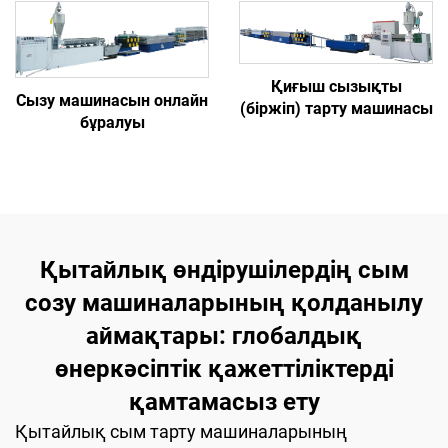
Қиғыш сызықты
Сызу машинасын онлайн
(біржіп) тарту машинасы
бұралуы
Қытайлық өндірушілердің сым
созу машиналарының қолданылу
аймақтары: глобалдық
өнеркәсіптік қажеттіліктерді
қамтамасыз ету
Қытайлық сым тарту машиналарының