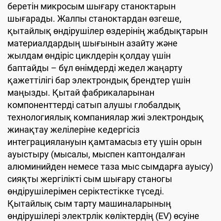
беретін микросым шығару станоктарын
шығарады. Жалпы станоктардан өзгеше,
қытайлық өндірушілер өздерінің жабдықтарын
материалдардың шығынын азайту және
жылдам өндіріс циклдерін қолдау үшін
баптайды – бұл өнімдерді жедел жаңарту
қажеттілігі бар электрондық брендтер үшін
маңызды. Қытай фабрикаларынан
компоненттерді сатып алушы глобалдық
технологиялық компаниялар жиі электрондық
жинақтау желілеріне кедергісіз
интеграциялануын қамтамасыз ету үшін орын
ауыстыру (мысалы, мыспен каптондалған
алюминийден немесе таза мыс сымдарға ауысу)
сияқты жергілікті сым шығару станогы
өндірушілерімен серіктестікке түседі.
Қытайлық сым тарту машиналарының
өндірушілері электрлік көліктердің (EV) өсуіне