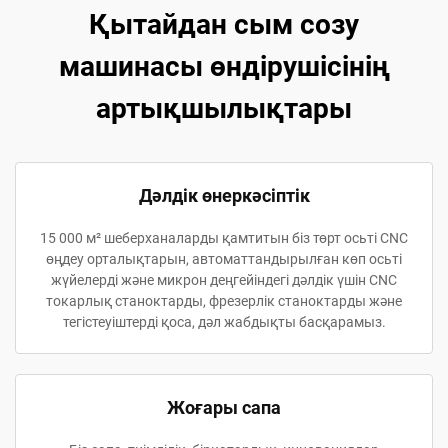
Қытайдан сым созу
машинасы өндірушісінің
артықшылықтары
Дәлдік өнеркәсіптік
15 000 м² шеберханаларды қамтитын біз төрт осьті CNC
өңдеу орталықтарын, автоматтандырылған көп осьті
жүйелерді және микрон деңгейіндегі дәлдік үшін CNC
токарлық станоктарды, фрезерлік станоктарды және
тегістеуіштерді қоса, дәл жабдықты басқарамыз.
Жоғары сапа