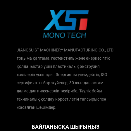
JIANGSU ST MACHINERY MANUFACTURING CO., LTD
тоқыма қаптама, геотекстиль және өнеркәсіптік
қолданыстар үшін пластикалық экструзия
желілерін ұсынады. Энергияны үнемдейтін, ISO
сертификаты бар жүйелер, 30 жылдан астам
дәлме-дәл инженерлік тәжірибе. Тәулік бойы
техникалық қолдау көрсетілетін тапсырыспен
жасалған шешімдер.
БАЙЛАНЫСҚА ШЫҒЫҢЫЗ