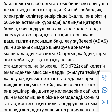
байланысты глобалды автомобиль секторы үшін
де маңызды рөл атқарады. Қытай глобалдық
электрлік көліктер өндірісінде (жалпы өндірістің
60%-нан астамын құрайды) алдыңғы қатарда
болып, осы өндірушілер электрлік көліктердің
аккумуляторлары, қозғалтқыштары және
дамытылған қосымша бақылау жүйелері (ADAS)
үшін арнайы сымдар шығаруға арналған
машиналарды жасайды. Олардың жабдықтары
автомобильдегі қатаң қауіпсіздік
стандарттарына (мысалы, ISO 6722) сай келетін
эмальданған мыс сымдарды (жылуға төзімді
және ұзақ қызмет ететін) тартуда жоғары
дәлдікпен жұмыс істейді және электрлік көлік
өндірушілерінің шығару көлемдеріне сай келу
үшін массалық өндіріске икемделеді. Сонымен
қатар, көптеген қытайлық өндірушілер сым
өндіруді жеңілдету үшін интеграцияланған