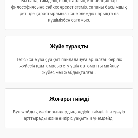
Біз сапа, тиімділік, бірқатарлық, инновациялар
философиясына сәйкес әрекет етеміз, сапаны басымдық
ретінде қарастырамыз және әлемдік нарықта өз
күшімізбен сатамыз.
Жүйе тұрақты
Тегіс және ұзақ уақыт пайдалануға арналған беріліс
жүйесін қамтамасыз ету үшін автоматты майлау
жүйесімен жабдықталған.
Жоғары тиімді
Бұл жабдық кәсіпорындардың өндіріс тиімділігін едәуір
арттырады және өндіріс уақытын үнемдейді.