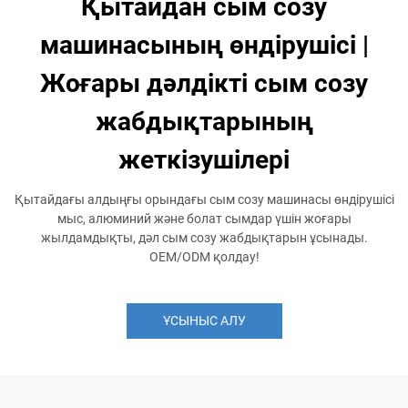
Қытайдан сым созу
машинасының өндірушісі |
Жоғары дәлдікті сым созу
жабдықтарының
жеткізушілері
Қытайдағы алдыңғы орындағы сым созу машинасы өндірушісі
мыс, алюминий және болат сымдар үшін жоғары
жылдамдықты, дәл сым созу жабдықтарын ұсынады.
OEM/ODM қолдау!
ҰСЫНЫС АЛУ