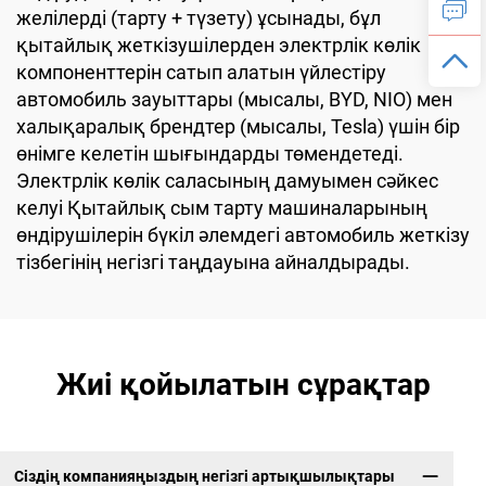
желілерді (тарту + түзету) ұсынады, бұл
қытайлық жеткізушілерден электрлік көлік
компоненттерін сатып алатын үйлестіру
автомобиль зауыттары (мысалы, BYD, NIO) мен
халықаралық брендтер (мысалы, Tesla) үшін бір
өнімге келетін шығындарды төмендетеді.
Электрлік көлік саласының дамуымен сәйкес
келуі Қытайлық сым тарту машиналарының
өндірушілерін бүкіл әлемдегі автомобиль жеткізу
тізбегінің негізгі таңдауына айналдырады.
Жиі қойылатын сұрақтар
Сіздің компанияңыздың негізгі артықшылықтары