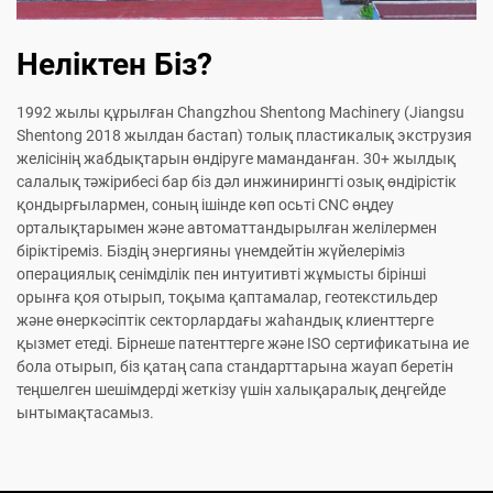
Неліктен Біз?
1992 жылы құрылған Changzhou Shentong Machinery (Jiangsu
Shentong 2018 жылдан бастап) толық пластикалық экструзия
желісінің жабдықтарын өндіруге маманданған. 30+ жылдық
салалық тәжірибесі бар біз дәл инжинирингті озық өндірістік
қондырғылармен, соның ішінде көп осьті CNC өңдеу
орталықтарымен және автоматтандырылған желілермен
біріктіреміз. Біздің энергияны үнемдейтін жүйелеріміз
операциялық сенімділік пен интуитивті жұмысты бірінші
орынға қоя отырып, тоқыма қаптамалар, геотекстильдер
және өнеркәсіптік секторлардағы жаһандық клиенттерге
қызмет етеді. Бірнеше патенттерге және ISO сертификатына ие
бола отырып, біз қатаң сапа стандарттарына жауап беретін
теңшелген шешімдерді жеткізу үшін халықаралық деңгейде
ынтымақтасамыз.