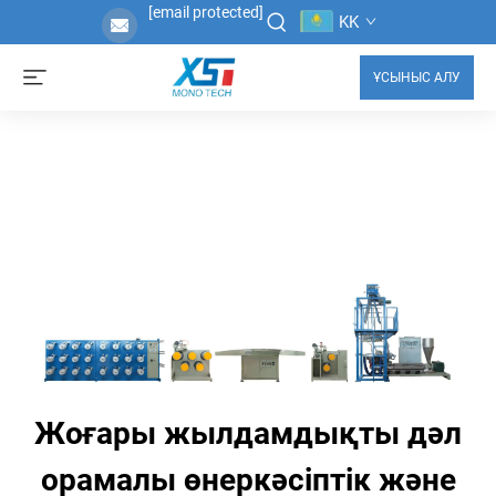
[email protected]
KK
ҰСЫНЫС АЛУ
Жоғары жылдамдықты дәл
орамалы өнеркәсіптік және