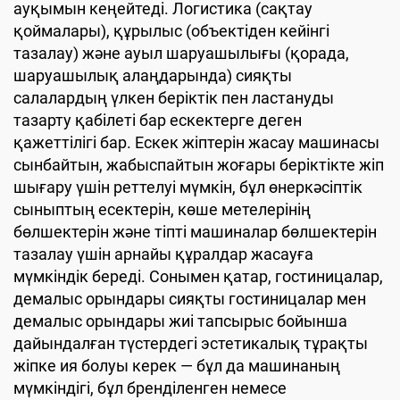
ауқымын кеңейтеді. Логистика (сақтау
қоймалары), құрылыс (объектіден кейінгі
тазалау) және ауыл шаруашылығы (қорада,
шаруашылық алаңдарында) сияқты
салалардың үлкен беріктік пен ластануды
тазарту қабілеті бар ескектерге деген
қажеттілігі бар. Ескек жіптерін жасау машинасы
сынбайтын, жабыспайтын жоғары беріктікте жіп
шығару үшін реттелуі мүмкін, бұл өнеркәсіптік
сыныптың есектерін, көше метелерінің
бөлшектерін және тіпті машиналар бөлшектерін
тазалау үшін арнайы құралдар жасауға
мүмкіндік береді. Сонымен қатар, гостиницалар,
демалыс орындары сияқты гостиницалар мен
демалыс орындары жиі тапсырыс бойынша
дайындалған түстердегі эстетикалық тұрақты
жіпке ия болуы керек — бұл да машинаның
мүмкіндігі, бұл бренділенген немесе