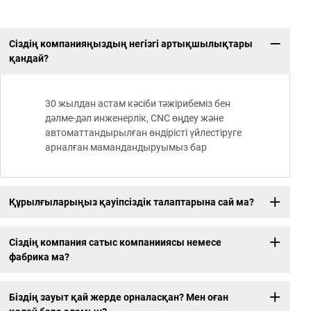
Сіздің компанияңыздың негізгі артықшылықтары
қандай?
30 жылдан астам кәсіби тәжірибеміз бен
дәлме-дәл инженерлік, CNC өңдеу және
автоматтандырылған өндірісті үйлестіруге
арналған мамандандыруымыз бар
Құрылғыларыңыз қауіпсіздік талаптарына сай ма?
Сіздің компания сатыс компанииясы немесе
фабрика ма?
Біздің зауыт қай жерде орналасқан? Мен оған