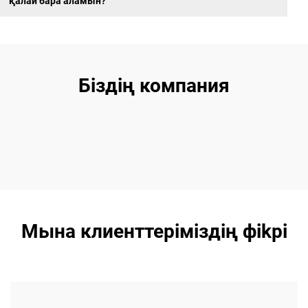
қалай бара аламын?
Біздің компания
Мына клиенттеріміздің фikрi