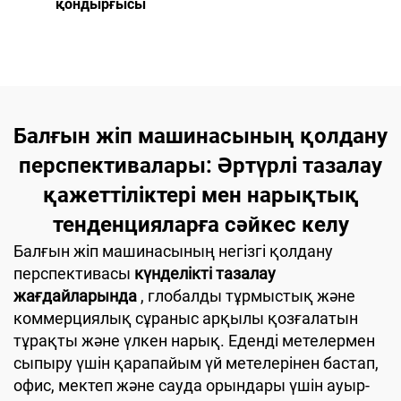
қондырғысы
Балғын жіп машинасының қолдану
перспективалары: Әртүрлі тазалау
қажеттіліктері мен нарықтық
тенденцияларға сәйкес келу
Балғын жіп машинасының негізгі қолдану
перспективасы
күнделікті тазалау
жағдайларында
, глобалды тұрмыстық және
коммерциялық сұраныс арқылы қозғалатын
тұрақты және үлкен нарық. Еденді метелермен
сыпыру үшін қарапайым үй метелерінен бастап,
офис, мектеп және сауда орындары үшін ауыр-