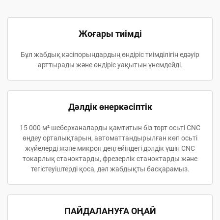
Жоғары тиімді
Бұл жабдық кәсіпорындардың өндіріс тиімділігін едәуір
арттырады және өндіріс уақытын үнемдейді.
Дәлдік өнеркәсіптік
15 000 м² шеберханаларды қамтитын біз төрт осьті CNC
өңдеу орталықтарын, автоматтандырылған көп осьті
жүйелерді және микрон деңгейіндегі дәлдік үшін CNC
токарлық станоктарды, фрезерлік станоктарды және
тегістеуіштерді қоса, дәл жабдықты басқарамыз.
ПАЙДАЛАНУҒА ОҢАЙ