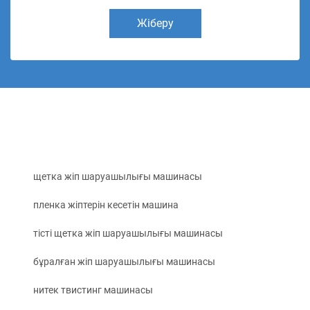
Жіберу
щетка жіп шаруашылығы машинасы
пленка жіптерін кесетін машина
тісті щетка жіп шаруашылығы машинасы
бұралған жіп шаруашылығы машинасы
нитек твистинг машинасы