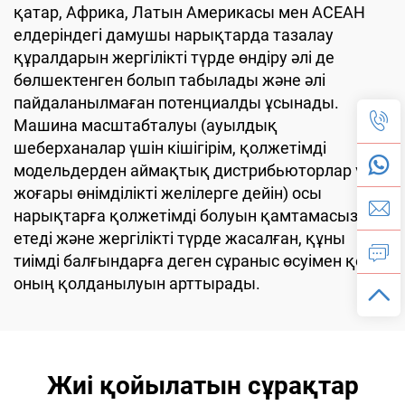
қатар, Африка, Латын Америкасы мен АСЕАН
елдеріндегі дамушы нарықтарда тазалау
құралдарын жергілікті түрде өндіру әлі де
бөлшектенген болып табылады және әлі
пайдаланылмаған потенциалды ұсынады.
Машина масштабталуы (ауылдық
шеберханалар үшін кішігірім, қолжетімді
модельдерден аймақтық дистрибьюторлар үшін
жоғары өнімділікті желілерге дейін) осы
нарықтарға қолжетімді болуын қамтамасыз
етеді және жергілікті түрде жасалған, құны
тиімді балғындарға деген сұраныс өсуімен қоса
оның қолданылуын арттырады.
Жиі қойылатын сұрақтар