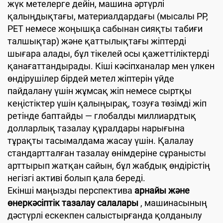
жүк метелерге дейін, машина әртүрлі
қалыңдықтағы, материалдардағы (мысалы PP,
PET немесе жоңышқа сабынан сияқты табиғи
талшықтар) және қаттылықтағы жіптерді
шығара алады, бұл тікелей осы қажеттіліктерді
қанағаттандырады. Кіші кәсіпханалар мен үлкен
өндірушілер бірдей метел жіптерін үйде
пайдалану үшін жұмсақ жіп немесе сыртқы
кеңістіктер үшін қалыңырақ, тозуға төзімді жіп
ретінде баптайды — глобалды миллиардтық
долларлық тазалау құралдары нарығына
тұрақты тасымалдама жасау үшін. Қалалау
стандартталған тазалау өнімдеріне сұранысты
арттырып жатқан сайын, бұл жабдық өндірістің
негізгі активі болып қала береді.
Екінші маңызды перспектива
арнайы және
өнеркәсіптік тазалау салалары
, машинасының
дәстүрлі ескекпен салыстырғанда қолданылу