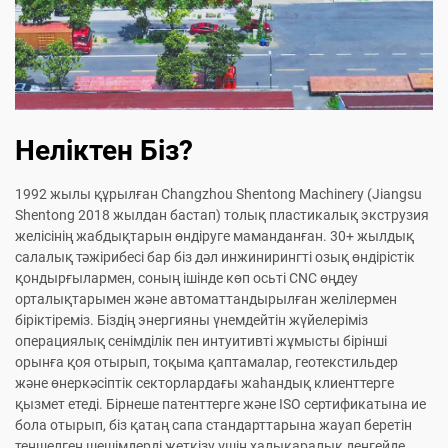
Неліктен Біз?
1992 жылы құрылған Changzhou Shentong Machinery (Jiangsu
Shentong 2018 жылдан бастап) толық пластикалық экструзия
желісінің жабдықтарын өндіруге маманданған. 30+ жылдық
салалық тәжірибесі бар біз дәл инжинирингті озық өндірістік
қондырғылармен, соның ішінде көп осьті CNC өңдеу
орталықтарымен және автоматтандырылған желілермен
біріктіреміз. Біздің энергияны үнемдейтін жүйелеріміз
операциялық сенімділік пен интуитивті жұмысты бірінші
орынға қоя отырып, тоқыма қаптамалар, геотекстильдер
және өнеркәсіптік секторлардағы жаһандық клиенттерге
қызмет етеді. Бірнеше патенттерге және ISO сертификатына ие
бола отырып, біз қатаң сапа стандарттарына жауап беретін
теңшелген шешімдерді жеткізу үшін халықаралық деңгейде