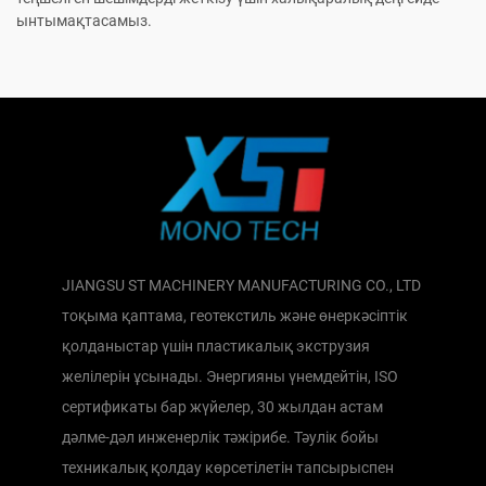
ынтымақтасамыз.
JIANGSU ST MACHINERY MANUFACTURING CO., LTD
тоқыма қаптама, геотекстиль және өнеркәсіптік
қолданыстар үшін пластикалық экструзия
желілерін ұсынады. Энергияны үнемдейтін, ISO
сертификаты бар жүйелер, 30 жылдан астам
дәлме-дәл инженерлік тәжірибе. Тәулік бойы
техникалық қолдау көрсетілетін тапсырыспен