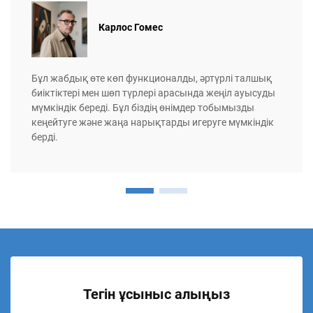
Карлос Гомес
Бұл жабдық өте көп функционалды, әртүрлі талшық
биіктіктері мен шөп түрлері арасында жеңіл ауысуды
мүмкіндік береді. Бұл біздің өнімдер тобымызды
кеңейтуге және жаңа нарықтарды игеруге мүмкіндік
берді.
Тегін ұсыныс алыңыз