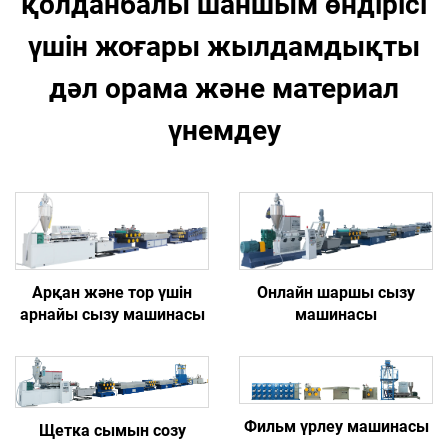
қолданбалы шаншым өндірісі
үшін жоғары жылдамдықты
дәл орама және материал
үнемдеу
Арқан және тор үшін
Онлайн шаршы сызу
арнайы сызу машинасы
машинасы
Фильм үрлеу машинасы
Щетка сымын созу