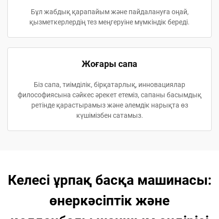
Бұл жабдық қарапайым және пайдалануға оңай,
қызметкерлердің тез меңгеруіне мүмкіндік береді.
Жоғары сапа
Біз сапа, тиімділік, бірқатарлық, инновациялар
философиясына сәйкес әрекет етеміз, сапаны басымдық
ретінде қарастырамыз және әлемдік нарықта өз
күшімізбен сатамыз.
Келесі ұрпақ басқа машинасы:
өнеркәсіптік және