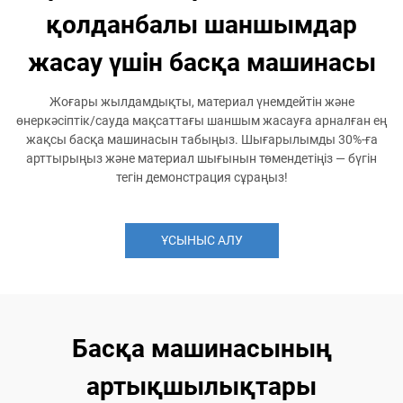
қолданбалы шаншымдар
жасау үшін басқа машинасы
Жоғары жылдамдықты, материал үнемдейтін және
өнеркәсіптік/сауда мақсаттағы шаншым жасауға арналған ең
жақсы басқа машинасын табыңыз. Шығарылымды 30%-ға
арттырыңыз және материал шығынын төмендетіңіз — бүгін
тегін демонстрация сұраңыз!
ҰСЫНЫС АЛУ
Басқа машинасының
артықшылықтары