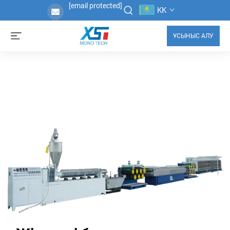
[email protected]
KK
ҰСЫНЫС АЛУ