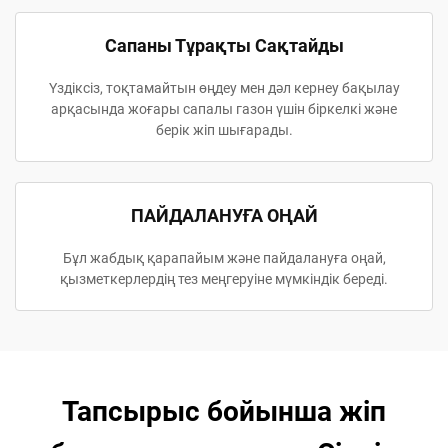
Сапаны Тұрақты Сақтайды
Үздіксіз, тоқтамайтын өңдеу мен дәл кернеу бақылау
арқасында жоғары сапалы газон үшін біркелкі және
берік жіп шығарады.
ПАЙДАЛАНУҒА ОҢАЙ
Бұл жабдық қарапайым және пайдалануға оңай,
қызметкерлердің тез меңгеруіне мүмкіндік береді.
Тапсырыс бойынша жіп