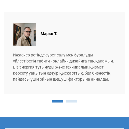
Марко Т.
Инженер ретінде сурет салу мен бұралуды
үйлестіретін табиғи «онлайн» дизайнға таң қаламын.
Біз энергия тұтынуды және техникалық қызмет
көрсету уақытын едәуір қысқарттық, бұл бизнестің
пайдасы үшін ойның шешуші факторына айналды.