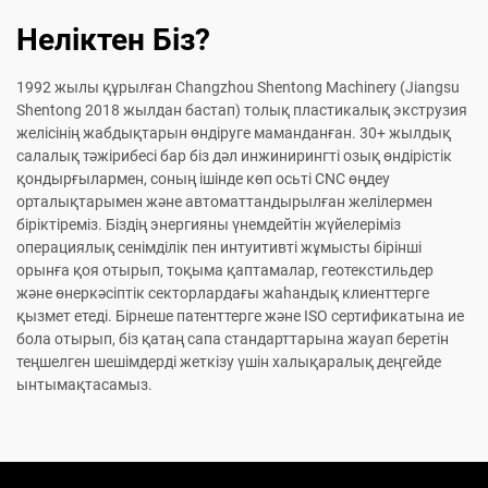
Неліктен Біз?
1992 жылы құрылған Changzhou Shentong Machinery (Jiangsu
Shentong 2018 жылдан бастап) толық пластикалық экструзия
желісінің жабдықтарын өндіруге маманданған. 30+ жылдық
салалық тәжірибесі бар біз дәл инжинирингті озық өндірістік
қондырғылармен, соның ішінде көп осьті CNC өңдеу
орталықтарымен және автоматтандырылған желілермен
біріктіреміз. Біздің энергияны үнемдейтін жүйелеріміз
операциялық сенімділік пен интуитивті жұмысты бірінші
орынға қоя отырып, тоқыма қаптамалар, геотекстильдер
және өнеркәсіптік секторлардағы жаһандық клиенттерге
қызмет етеді. Бірнеше патенттерге және ISO сертификатына ие
бола отырып, біз қатаң сапа стандарттарына жауап беретін
теңшелген шешімдерді жеткізу үшін халықаралық деңгейде
ынтымақтасамыз.