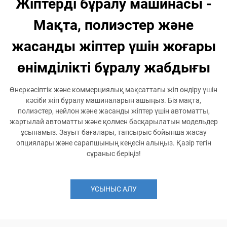
Жіптерді бұралу машинасы -
Мақта, полиэстер және
жасанды жіптер үшін жоғары
өнімділікті бұралу жабдығы
Өнеркәсіптік және коммерциялық мақсаттағы жіп өндіру үшін
кәсіби жіп бұралу машиналарын ашыңыз. Біз мақта,
полиэстер, нейлон және жасанды жіптер үшін автоматты,
жартылай автоматты және қолмен басқарылатын модельдер
ұсынамыз. Зауыт бағалары, тапсырыс бойынша жасау
опциялары және сарапшының кеңесін алыңыз. Қазір тегін
сұраныс беріңіз!
ҰСЫНЫС АЛУ