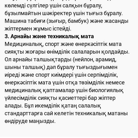
көлемді сүлгілер үшін салқын бұралу,
бұзылмайтын шәкіректер үшін тығыз бұралу.
Машина табиғи (зығыр, бамбук) және жасанды
жіптермен жұмыс істейді.
3. Арнайы және техникалық мата
Медициналық, спорт және өнеркәсіптік мата
сияқты жоғары өнімділік салаларын қолдайды.
Ол арнайы талшықтарды (нейлон, арамид,
шыны талшық) дәл бұралу тығыздығымен
иіреді және спорт киімдері үшін серпімділік,
өнеркәсіптік мата үшін отқа төзімділік немесе
медициналық қаптамалар үшін биологиялық
үйлесімділік сияқты қасиеттері бар жіптер
алады. Бұл икемділік қатаң салалық
стандарттарға сай келетін техникалық матаны
өндіруде маңызды.