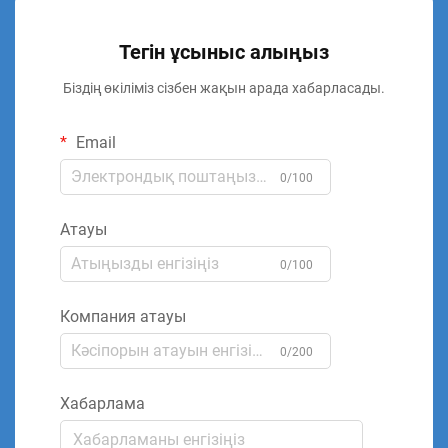
Тегін ұсыныс алыңыз
Біздің өкіліміз сізбен жақын арада хабарласады.
Email
0/100
Атауы
0/100
Компания атауы
0/200
Хабарлама