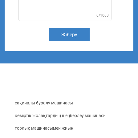
0/1000
Жіберу
сақиналы бұралу машинасы
көміртік жолақтардың шеңберлеу машинасы
торлық машинасымен жиын