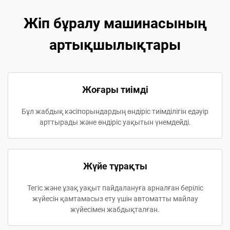
Жіп бұралу машинасының
артықшылықтары
Жоғары тиімді
Бұл жабдық кәсіпорындардың өндіріс тиімділігін едәуір
арттырады және өндіріс уақытын үнемдейді.
Жүйе тұрақты
Тегіс және ұзақ уақыт пайдалануға арналған беріліс
жүйесін қамтамасыз ету үшін автоматты майлау
жүйесімен жабдықталған.