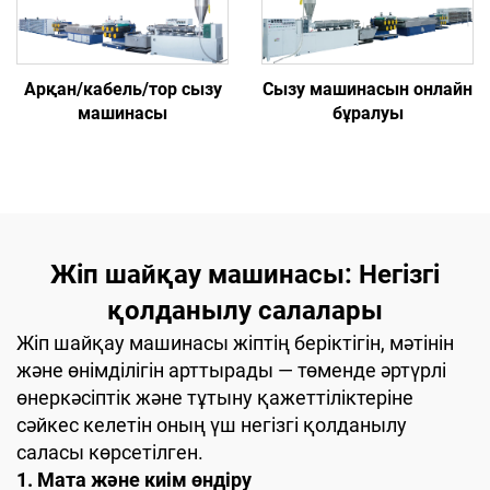
Арқан/кабель/тор сызу
Сызу машинасын онлайн
машинасы
бұралуы
Жіп шайқау машинасы: Негізгі
қолданылу салалары
Жіп шайқау машинасы жіптің беріктігін, мәтінін
және өнімділігін арттырады — төменде әртүрлі
өнеркәсіптік және тұтыну қажеттіліктеріне
сәйкес келетін оның үш негізгі қолданылу
саласы көрсетілген.
1. Мата және киім өндіру