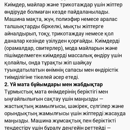
Киімдер, майлар және трикотаждар үшін жіптер
өндіруде болмаған кезде пайдаланылады.
Машина мақта, жүн, полиэфир немесе аралас
талшықтарды біркелкі, мықты жіптерге
айналдырып, тоқу, трикотаждау немесе қол
даналар кезінде үзілуден қорғайды. Киімдерді
(орамалдар, свитерлер), мода майларын және
пішімделмеген киімдерді массалық өндіру үшін
қолайлы, онда тұрақты жіп шайқау
туындатылатын өнімнің сапасы мен өндірістік
тиімділігіне тікелей әсер етеді.
2. Үй мата бұйымдары мен жабдықтар
Тұрмыстық мата өнімдерінің беріктігі мен
ыңғайлылығын сақтау үшін маңызды —
жастықтың жамылғысы, шәкірек, сүлгілер және
орындықтың жамылғысы үшін жіптерді жасауда
маңызды. Машина жұмсақтық пен беріктікті
теңдестіру үшін бұралу деңгейін реттейді —