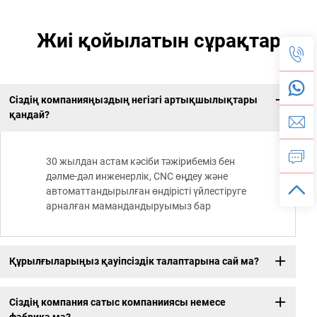
Жиі қойылатын сұрақтар
Сіздің компанияңыздың негізгі артықшылықтары
қандай?
30 жылдан астам кәсіби тәжірибеміз бен
дәлме-дәл инженерлік, CNC өңдеу және
автоматтандырылған өндірісті үйлестіруге
арналған мамандандыруымыз бар
Құрылғыларыңыз қауіпсіздік талаптарына сай ма?
Сіздің компания сатыс компанииясы немесе