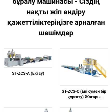
бұралу машинасы - Сіздің
нақты жіп өндіру
қажеттіліктеріңізге арналған
шешімдер
ST-ZCS-A (Екі су)
ST-ZCS-C (Екі сумен бір
құрғату) Жоғары
конфигурация