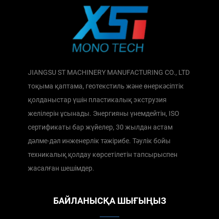
JIANGSU ST MACHINERY MANUFACTURING CO., LTD
тоқыма қаптама, геотекстиль және өнеркәсіптік
қолданыстар үшін пластикалық экструзия
желілерін ұсынады. Энергияны үнемдейтін, ISO
сертификаты бар жүйелер, 30 жылдан астам
дәлме-дәл инженерлік тәжірибе. Тәулік бойы
техникалық қолдау көрсетілетін тапсырыспен
жасалған шешімдер.
БАЙЛАНЫСҚА ШЫҒЫҢЫЗ