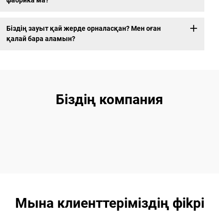
фабрика ма?
Біздің зауыт қай жерде орналасқан? Мен оған
қалай бара аламын?
Біздің компания
Мына клиенттеріміздің фikрi