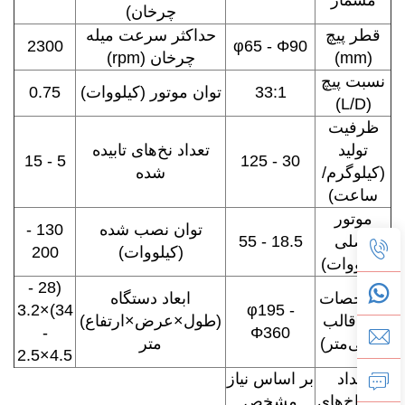
چرخان)
قطر پیچ
حداکثر سرعت میله
2300
φ65 - Φ90
(mm)
چرخان (rpm)
نسبت پیچ
33:1
توان موتور (کیلووات)
0.75
(L/D)
ظرفیت
تولید
تعداد نخ‌های تابیده
5 - 15
30 - 125
(کیلوگرم/
شده
ساعت)
موتور
توان نصب شده
130 -
اصلی
18.5 - 55
(کیلووات)
200
(کیلووات)
(28 -
مشخصات
ابعاد دستگاه
34)×3.2
φ195 -
سر قالب
(طول×عرض×ارتفاع)
-
Φ360
(میلی‌متر)
متر
4.5×2.5
تعداد
بر اساس نیاز
سوراخ‌های
مشخص