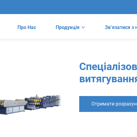
Про Нас
Продукція
Зв’язатися з
Спеціалізо
витягуванн
Отримати розрахун