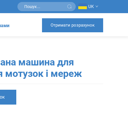
UK
Отримати розрахунок
 нами
вана машина для
я мотузок і мереж
ок