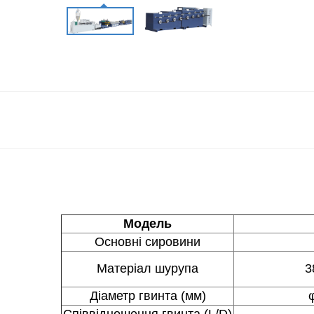
Модель
Основні сировини
Матеріал шурупа
3
Діаметр гвинта (мм)
Співвідношення гвинта (L/D)