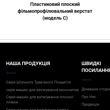
Пластиковий плоский
фільмопрофілювальний верстат
(модель C)
НАША ПРОДУКЦІЯ
ШВИДКІ
ПОСИЛАНН
Серія Штучного Трав'яного Покриття
Домашня сторі
серія машин для витягування мононитки
Про Нас
Серія машин для витягування плоскої
плівки
Продукція
Серія машин для видування плівки