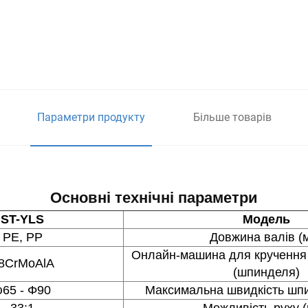
Параметри продукту
Більше товарів
Основні технічні параметри
ST-YLS
Модель
PE, PP
Довжина валів (
Онлайн-машина для кручення
8CrMoAlA
(шпинделя)
φ65 - Φ90
Максимальна швидкість шпи
33:1
Можливість руху (