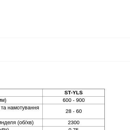
ST-YLS
мм)
600 - 900
 та намотування
28 - 60
нделя (об/хв)
2300
кВт)
0.75