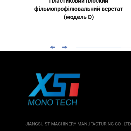
Пластиковий плоский
фільмопрофілювальний верстат
(модель D)
JIANGSU ST MACHINERY MANUFACTURING CO., LTD