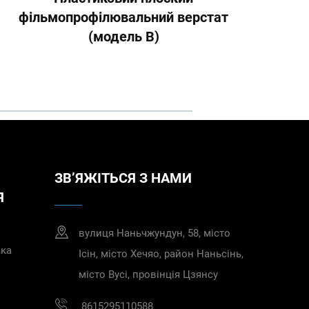
фільмопрофілювальний верстат
(модель B)
ЗВ’ЯЖІТЬСЯ З НАМИ
Я
вулиця Наньчжундун, 58, місто
нка
Ісін, місто Хечяо, район Наньсінь,
місто Вусі, провінція Цзянсу
8615295110588