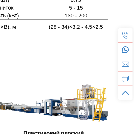
 ниток
5 - 15
ть (кВт)
130 - 200
×В), м
(28 - 34)×3.2 - 4.5×2.5
Пла
Пластиковий плоский
плі