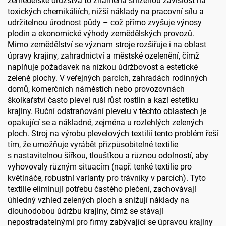
zemědělské družstva to znamená sníženou závislost na
toxických chemikáliích, nižší náklady na pracovní sílu a
udržitelnou úrodnost půdy – což přímo zvyšuje výnosy
plodin a ekonomické výhody zemědělských provozů.
Mimo zemědělství se význam stroje rozšiřuje i na oblast
úpravy krajiny, zahradnictví a městské ozelenění, čímž
naplňuje požadavek na nízkou údržbovost a estetické
zelené plochy. V veřejných parcích, zahradách rodinných
domů, komerčních náměstích nebo provozovnách
školkařství často plevel ruší růst rostlin a kazí estetiku
krajiny. Ruční odstraňování plevelu v těchto oblastech je
opakující se a nákladné, zejména u rozlehlých zelených
ploch. Stroj na výrobu plevelových textilií tento problém řeší
tím, že umožňuje vyrábět přizpůsobitelné textilie
s nastavitelnou šířkou, tloušťkou a různou odolností, aby
vyhovovaly různým situacím (např. tenké textilie pro
květináče, robustní varianty pro trávníky v parcích). Tyto
textilie eliminují potřebu častého plečení, zachovávají
úhledný vzhled zelených ploch a snižují náklady na
dlouhodobou údržbu krajiny, čímž se stávají
nepostradatelnými pro firmy zabývající se úpravou krajiny