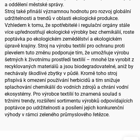
a oddělení městské správy.
Stroj také přináší významnou hodnotu pro rozvoj globální
udržitelnosti a trendů v oblasti ekologické produkce.
Vzhledem k tomu, že spotřebitelé i regulační orgány stále
více upřednostňují ekologické výrobky bez chemikálií, roste
poptávka po ekologickém zemědělství a ekologickém
úpravě krajiny. Stroj na výrobu textilií pro ochranu proti
plevelem tuto změnu podporuje tím, že umožňuje výrobu
šetrných k životnímu prostředí textilií – mnohé lze vyrobit z
recyklovaných materiálů a jsou biodegradovatelné, aniž by
nechávaly škodlivé zbytky v půdě. Kromě toho stroj
přispívá k omezení používání herbicidů a tím snižuje
splachování chemikálií do vodních zdrojů a chrání vodní
ekosystémy. Pro výrobce textilií to znamená soulad s
tržními trendy, rozšíření sortimentu výrobků odpovídajících
poptávce po udržitelnosti a posílení jejich konkurenční
výhody v rámci zeleného průmyslového řetězce.