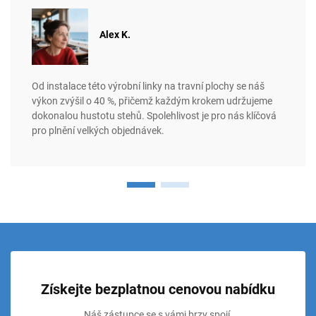
Alex K.
Od instalace této výrobní linky na travní plochy se náš
výkon zvýšil o 40 %, přičemž každým krokem udržujeme
dokonalou hustotu stehů. Spolehlivost je pro nás klíčová
pro plnění velkých objednávek.
Získejte bezplatnou cenovou nabídku
Náš zástupce se s vámi brzy spojí.