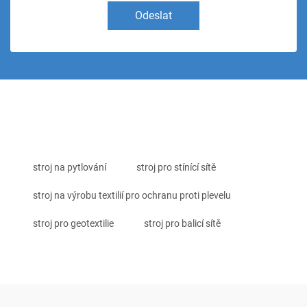
Odeslat
stroj na pytlování
stroj pro stínící sítě
stroj na výrobu textilií pro ochranu proti plevelu
stroj pro geotextilie
stroj pro balicí sítě