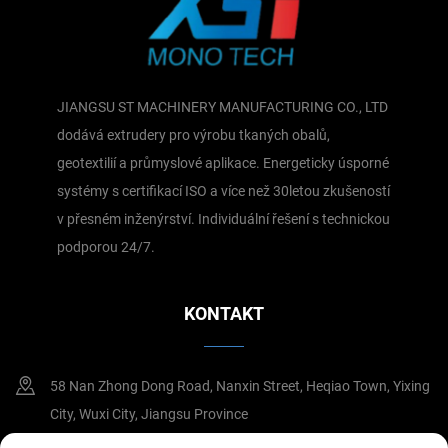
JIANGSU ST MACHINERY MANUFACTURING CO., LTD
dodává extrudery pro výrobu tkaných obalů,
geotextilií a průmyslové aplikace. Energeticky úsporné
systémy s certifikací ISO a více než 30letou zkušeností
v přesném inženýrství. Individuální řešení s technickou
podporou 24/7.
KONTAKT
58 Nan Zhong Dong Road, Nanxin Street, Heqiao Town, Yixing
City, Wuxi City, Jiangsu Province