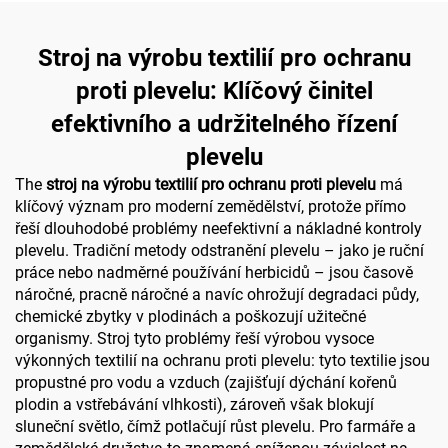
Stroj na výrobu textilií pro ochranu
proti plevelu: Klíčový činitel
efektivního a udržitelného řízení
plevelu
The
stroj na výrobu textilií pro ochranu proti plevelu
má
klíčový význam pro moderní zemědělství, protože přímo
řeší dlouhodobé problémy neefektivní a nákladné kontroly
plevelu. Tradiční metody odstranění plevelu – jako je ruční
práce nebo nadměrné používání herbicidů – jsou časově
náročné, pracně náročné a navíc ohrožují degradaci půdy,
chemické zbytky v plodinách a poškozují užitečné
organismy. Stroj tyto problémy řeší výrobou vysoce
výkonných textilií na ochranu proti plevelu: tyto textilie jsou
propustné pro vodu a vzduch (zajišťují dýchání kořenů
plodin a vstřebávání vlhkosti), zároveň však blokují
sluneční světlo, čímž potlačují růst plevelu. Pro farmáře a