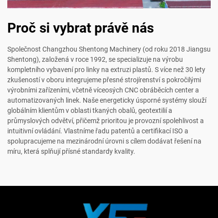
Proč si vybrat právě nás
Společnost Changzhou Shentong Machinery (od roku 2018 Jiangsu
Shentong), založená v roce 1992, se specializuje na výrobu
kompletního vybavení pro linky na extruzi plastů. S více než 30 lety
zkušeností v oboru integrujeme přesné strojírenství s pokročilými
výrobními zařízeními, včetně víceosých CNC obráběcích center a
automatizovaných linek. Naše energeticky úsporné systémy slouží
globálním klientům v oblasti tkaných obalů, geotextilií a
průmyslových odvětví, přičemž prioritou je provozní spolehlivost a
intuitivní ovládání. Vlastníme řadu patentů a certifikací ISO a
spolupracujeme na mezinárodní úrovni s cílem dodávat řešení na
míru, která splňují přísné standardy kvality.