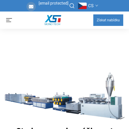
[email protected]
CS
Získat nabídku