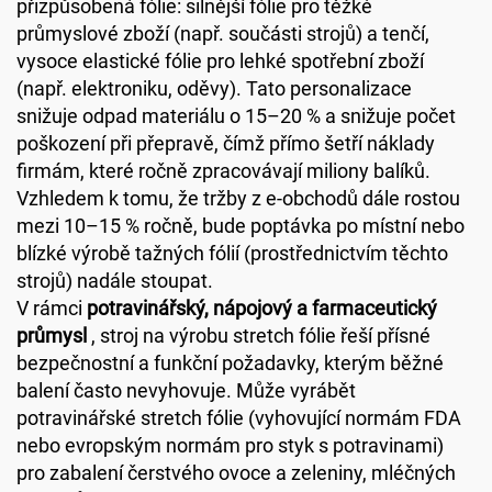
přizpůsobená fólie: silnější fólie pro těžké
průmyslové zboží (např. součásti strojů) a tenčí,
vysoce elastické fólie pro lehké spotřební zboží
(např. elektroniku, oděvy). Tato personalizace
snižuje odpad materiálu o 15–20 % a snižuje počet
poškození při přepravě, čímž přímo šetří náklady
firmám, které ročně zpracovávají miliony balíků.
Vzhledem k tomu, že tržby z e-obchodů dále rostou
mezi 10–15 % ročně, bude poptávka po místní nebo
blízké výrobě tažných fólií (prostřednictvím těchto
strojů) nadále stoupat.
V rámci
potravinářský, nápojový a farmaceutický
průmysl
, stroj na výrobu stretch fólie řeší přísné
bezpečnostní a funkční požadavky, kterým běžné
balení často nevyhovuje. Může vyrábět
potravinářské stretch fólie (vyhovující normám FDA
nebo evropským normám pro styk s potravinami)
pro zabalení čerstvého ovoce a zeleniny, mléčných