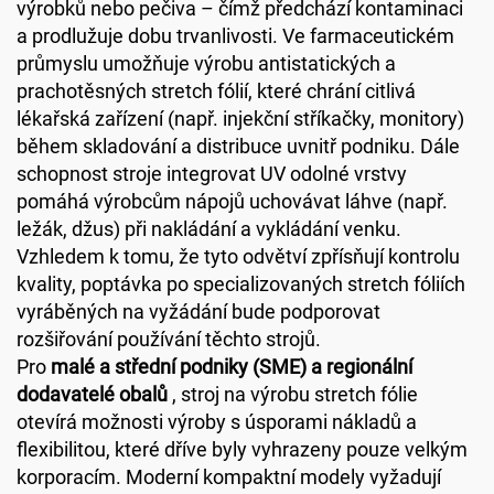
výrobků nebo pečiva – čímž předchází kontaminaci
a prodlužuje dobu trvanlivosti. Ve farmaceutickém
průmyslu umožňuje výrobu antistatických a
prachotěsných stretch fólií, které chrání citlivá
lékařská zařízení (např. injekční stříkačky, monitory)
během skladování a distribuce uvnitř podniku. Dále
schopnost stroje integrovat UV odolné vrstvy
pomáhá výrobcům nápojů uchovávat láhve (např.
ležák, džus) při nakládání a vykládání venku.
Vzhledem k tomu, že tyto odvětví zpřísňují kontrolu
kvality, poptávka po specializovaných stretch fóliích
vyráběných na vyžádání bude podporovat
rozšiřování používání těchto strojů.
Pro
malé a střední podniky (SME) a regionální
dodavatelé obalů
, stroj na výrobu stretch fólie
otevírá možnosti výroby s úsporami nákladů a
flexibilitou, které dříve byly vyhrazeny pouze velkým
korporacím. Moderní kompaktní modely vyžadují