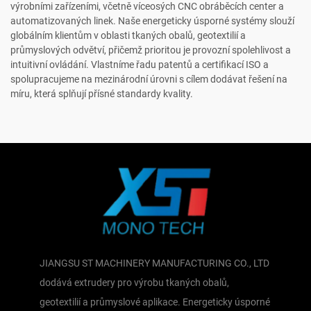
výrobními zařízeními, včetně víceosých CNC obráběcích center a
automatizovaných linek. Naše energeticky úsporné systémy slouží
globálním klientům v oblasti tkaných obalů, geotextilií a
průmyslových odvětví, přičemž prioritou je provozní spolehlivost a
intuitivní ovládání. Vlastníme řadu patentů a certifikací ISO a
spolupracujeme na mezinárodní úrovni s cílem dodávat řešení na
míru, která splňují přísné standardy kvality.
JIANGSU ST MACHINERY MANUFACTURING CO., LTD
dodává extrudery pro výrobu tkaných obalů,
geotextilií a průmyslové aplikace. Energeticky úsporné