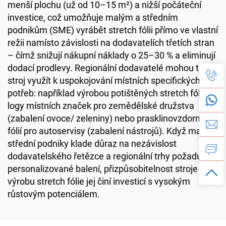
menší plochu (už od 10–15 m²) a nižší počáteční
investice, což umožňuje malým a středním
podnikům (SME) vyrábět stretch fólii přímo ve vlastní
režii namísto závislosti na dodavatelích třetích stran
– čímž snižují nákupní náklady o 25–30 % a eliminují
dodací prodlevy. Regionální dodavatelé mohou tento
stroj využít k uspokojování místních specifických
potřeb: například výrobou potištěných stretch fólií s
logy místních značek pro zemědělské družstva
(zabalení ovoce/ zeleniny) nebo prasklinovzdorných
fólií pro autoservisy (zabalení nástrojů). Když malé a
střední podniky klade důraz na nezávislost
dodavatelského řetězce a regionální trhy požadují
personalizované balení, přizpůsobitelnost stroje na
výrobu stretch fólie jej činí investicí s vysokým
růstovým potenciálem.