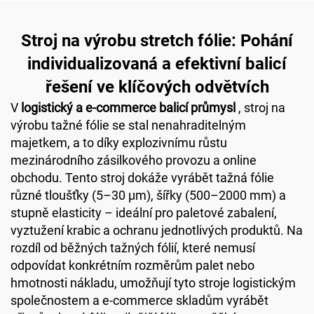
Stroj na výrobu stretch fólie: Pohání
individualizovaná a efektivní balicí
řešení ve klíčových odvětvích
V
logistický a e-commerce balicí průmysl
, stroj na
výrobu tažné fólie se stal nenahraditelným
majetkem, a to díky explozivnímu růstu
mezinárodního zásilkového provozu a online
obchodu. Tento stroj dokáže vyrábět tažná fólie
různé tloušťky (5–30 μm), šířky (500–2000 mm) a
stupně elasticity – ideální pro paletové zabalení,
vyztužení krabic a ochranu jednotlivých produktů. Na
rozdíl od běžných tažných fólií, které nemusí
odpovídat konkrétním rozměrům palet nebo
hmotnosti nákladu, umožňují tyto stroje logistickým
společnostem a e-commerce skladům vyrábět