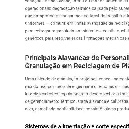
variações na densidade, forma ou teor de umidade do 
operacionais: degradação térmica causada pelo super
que compromete a segurança no local de trabalho e t
uniformes — comuns em linhas avançadas de recicl
para entregar regranulado consistente e de alta quali
genéricos para resolver essas limitações mecânicas 
Principais Alavancas de Persona
Granulação em Reciclagem de Pl
Uma unidade de granulação projetada especificamente
mundo real por meio de engenharia direcionada — não
interdependentes impulsionam o desempenho: o trajeto
de gerenciamento térmico. Cada alavanca é calibrad
alvo, garantindo confiabilidade, consistência na produ
Sistemas de alimentação e corte específ