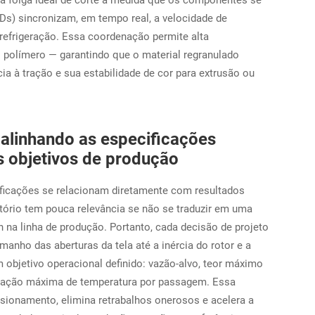
 a folga ideal de corte à medida que os componentes se
Ds) sincronizam, em tempo real, a velocidade de
 refrigeração. Essa coordenação permite alta
polímero — garantindo que o material regranulado
cia à tração e sua estabilidade de cor para extrusão ou
: alinhando as especificações
s objetivos de produção
ificações se relacionam diretamente com resultados
ório tem pouca relevância se não se traduzir em uma
h na linha de produção. Portanto, cada decisão de projeto
nho das aberturas da tela até a inércia do rotor e a
 objetivo operacional definido: vazão-alvo, teor máximo
levação máxima de temperatura por passagem. Essa
sionamento, elimina retrabalhos onerosos e acelera a