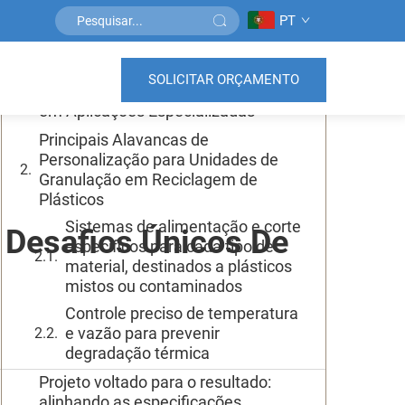
PT
Sumário
SOLICITAR ORÇAMENTO
Limitações dos Granuladores Padrão
em Aplicações Especializadas
Principais Alavancas de
Personalização para Unidades de
Granulação em Reciclagem de
Plásticos
Sistemas de alimentação e corte
 Desafios Únicos De
específicos para cada tipo de
material, destinados a plásticos
mistos ou contaminados
Controle preciso de temperatura
e vazão para prevenir
degradação térmica
Projeto voltado para o resultado:
alinhando as especificações