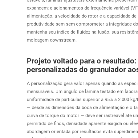
estáveis; lâminas ajustáveis externamente preservam
expandem; e acionamentos de frequência variável (VF
alimentação, a velocidade do rotor e a capacidade de
produtividade
sem
sem comprometer a integridade do 
mantenha seu índice de fluidez na fusão, sua resistên
moldagem downstream.
Projeto voltado para o resultado
personalizadas do granulador ao
A personalização gera valor apenas quando as espec
mensuráveis. Um ângulo de lâmina testado em laborat
uniformidade de partículas superior a 95% a 2.000 kg/
— desde as dimensões da boca de alimentação e o tama
curva de torque do motor — deve ser rastreável até um
permitido de finos, densidade aparente exigida ou e
abordagem orientada por resultados evita superdimen