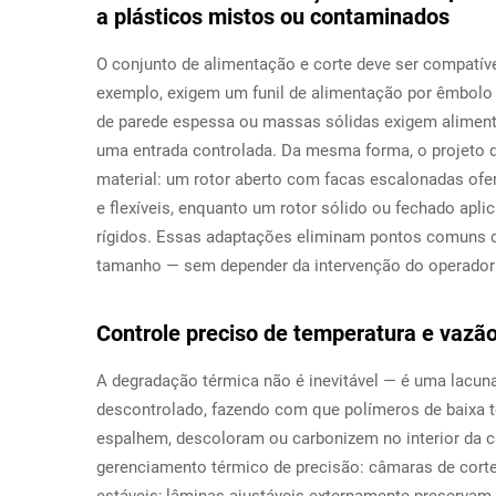
a plásticos mistos ou contaminados
O conjunto de alimentação e corte deve ser compatíve
exemplo, exigem um funil de alimentação por êmbolo p
de parede espessa ou massas sólidas exigem alimenta
uma entrada controlada. Da mesma forma, o projeto d
material: um rotor aberto com facas escalonadas ofer
e flexíveis, enquanto um rotor sólido ou fechado apl
rígidos. Essas adaptações eliminam pontos comuns d
tamanho — sem depender da intervenção do operador
Controle preciso de temperatura e vazã
A degradação térmica não é inevitável — é uma lacuna
descontrolado, fazendo com que polímeros de baixa t
espalhem, descoloram ou carbonizem no interior da 
gerenciamento térmico de precisão: câmaras de cort