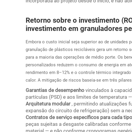
incorporada ao projeto desde o início, e não ad
Retorno sobre o investimento (RO
investimento em granuladores pe
Embora o custo inicial seja superior ao de unidades 
granulação de plásticos recicláveis gera um retorno
para a maioria das operações de médio porte. Os be
personalizados reduzem o consumo de energia em até
rendimento em 8–12% e o controle térmico integrado r
calor. A mitigação de riscos baseia-se em três pilares
Garantias de desempenho
vinculados à capaci
partículas (PSD) e aos limites de temperatura —
Arquitetura modular
, permitindo atualizações f
expansão do circuito de refrigeração) sem a n
Contratos de serviço específicos para cada tip
peças sujeitas a desgaste calibradas conforme 
material — e não conforme cronogramas genéric