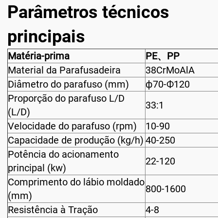
Parâmetros técnicos
principais
Matéria-prima
PE、PP
Material da Parafusadeira
38CrMoAlA
Diâmetro do parafuso (mm)
ф70-Ф120
Proporção do parafuso L/D
33:1
(L/D)
Velocidade do parafuso (rpm)
10-90
Capacidade de produção (kg/h)
40-250
Potência do acionamento
22-120
principal (kw)
Comprimento do lábio moldado
800-1600
(mm)
Resistência à Tração
4-8