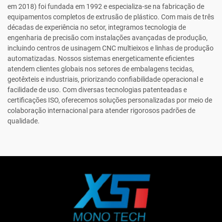
em 2018) foi fundada em 1992 e especializa-se na fabricação de
equipamentos completos de extrusão de plástico. Com mais de três
décadas de experiência no setor, integramos tecnologia de
engenharia de precisão com instalações avançadas de produção,
incluindo centros de usinagem CNC multieixos e linhas de produção
automatizadas. Nossos sistemas energeticamente eficientes
atendem clientes globais nos setores de embalagens tecidas,
geotêxteis e industriais, priorizando confiabilidade operacional e
facilidade de uso. Com diversas tecnologias patenteadas e
certificações ISO, oferecemos soluções personalizadas por meio de
colaboração internacional para atender rigorosos padrões de
qualidade.