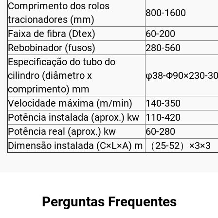
Comprimento dos rolos
800-1600
tracionadores (mm)
Faixa de fibra (Dtex)
60-200
Rebobinador (fusos)
280-560
Especificação do tubo do
cilindro (diâmetro x
φ38-Φ90×230-3
comprimento) mm
Velocidade máxima (m/min)
140-350
Potência instalada (aprox.) kw
110-420
Potência real (aprox.) kw
60-280
Dimensão instalada (C×L×A) m
（25-52）×3×3
Perguntas Frequentes