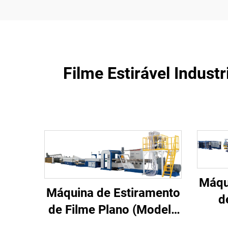
Filme Estirável Indust
Máqu
Máquina de Estiramento
d
de Filme Plano (Modelo
B)