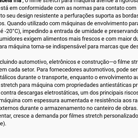
adeia fria
, o filme stretch para máquina atende a rigoro
 está em conformidade com as normas para contato com 
o seu design resistente a perfurações suporta as borda
ntos. Quando utilizado com máquinas de envolvimento par
-20°C), impedindo a entrada de umidade e preservando a 
midores exigem alimentos mais frescos e com maior dura
 para máquina torna-se indispensável para marcas que de
cluindo automotivo, eletrônicos e construção—o filme st
em cada setor. Para fornecedores automotivos, pode ser
álicos durante o transporte, enquanto o envolvimento a
me stretch para máquina com propriedades antiestáticas 
contra descargas eletrostáticas, um dos principais risco
ra máquina com espessura aumentada e resistência aos r
externos durante o armazenamento no canteiro de obras.
ntar, cresce a demanda por filmes stretch personaliza
e).