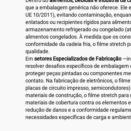
Dentro do
alimentos, bebidas e indústria da c
que a embalagem genérica não oferece. Ele
UE 10/2011), evitando contaminação, enquant
enlatados ou recipientes rígidos para alime
armazenamento refrigerado ou congelado (até 
alimentos congelados. À medida que os consu
conformidade da cadeia fria, o filme stretch
qualidade.
Em
setores Especializados de Fabricação
—in
resolver desafios específicos de embalagem 
proteger peças pintadas ou componentes met
contato. Na fabricação de eletrônicos, o fil
placas de circuito impresso, semicondutores) 
materiais de construção, o filme stretch pa
materiais de cobertura contra os elementos 
redução de danos e a conformidade regulame
necessidades específicas de carga e ambient