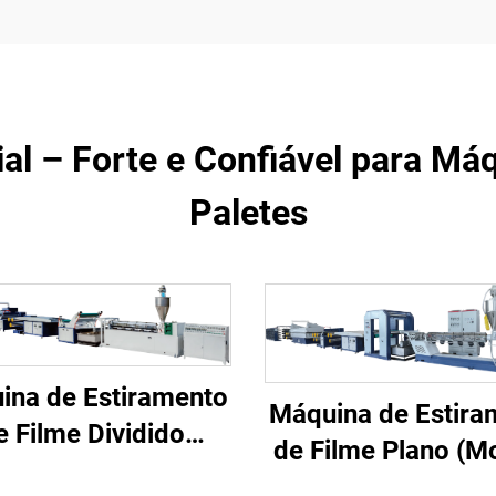
rial – Forte e Confiável para M
Paletes
ina de Estiramento
Máquina de Estira
e Filme Dividido
de Filme Plano (M
(Modelo A)
A)