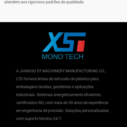
atendem aos rigorosos padrões de qualidade.
A JIANGSU ST MACHINERY MANUFACTURING CO.,
LTD fornece linhas de extrusão de plástico para
embalagens tecidas, geotêxteis e aplicações
industriais. Sistemas energeticamente eficientes,
certificados ISO, com mais de 30 anos de experiência
em engenharia de precisão. Soluções personalizadas
com suporte técnico 24/7.