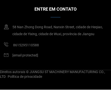
ENTRE EM CONTATO
58 Nan Zhong Dong Road, Nanxin Street, cidade de Heqiao,
cidade de Yixing, cidade de Wuxi, província de Jiangsu
8615295110588
[email protected]
Direitos autorais © JIANGSU ST MACHINERY MANUFACTURING CO.,
LTD
Política de privacidade