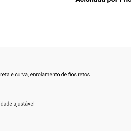
(Grade Industria
eta e curva, enrolamento de fios retos
o
idade ajustável