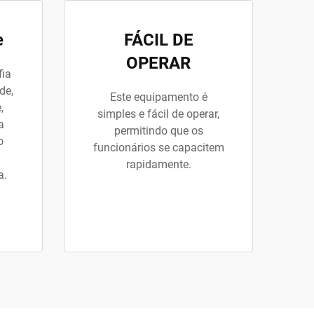
e
FÁCIL DE
OPERAR
fia
de,
Este equipamento é
,
simples e fácil de operar,
a
permitindo que os
o
funcionários se capacitem
rapidamente.
a.