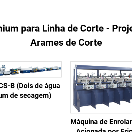
ium para Linha de Corte - Proj
Arames de Corte
CS-B (Dois de água
um de secagem)
Máquina de Enrola
Acionada por Fri