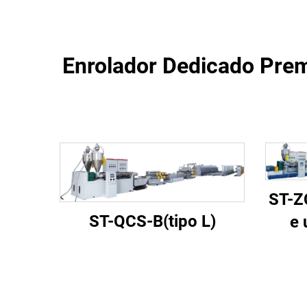
Enrolador Dedicado Prem
ST-Z
ST-QCS-B(tipo L)
e 