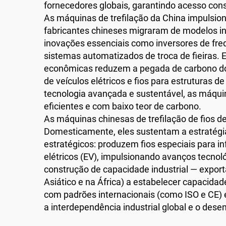
fornecedores globais, garantindo acesso con
As máquinas de trefilação da China impulsi
fabricantes chineses migraram de modelos ine
inovações essenciais como inversores de fr
sistemas automatizados de troca de fieiras.
econômicas reduzem a pegada de carbono dos 
de veículos elétricos e fios para estruturas 
tecnologia avançada e sustentável, as máquin
eficientes e com baixo teor de carbono.
As máquinas chinesas de trefilação de fio
Domesticamente, eles sustentam a estratégi
estratégicos: produzem fios especiais para i
elétricos (EV), impulsionando avanços tecno
construção de capacidade industrial — expo
Asiático e na África) a estabelecer capacidad
com padrões internacionais (como ISO e CE) 
a interdependência industrial global e o des