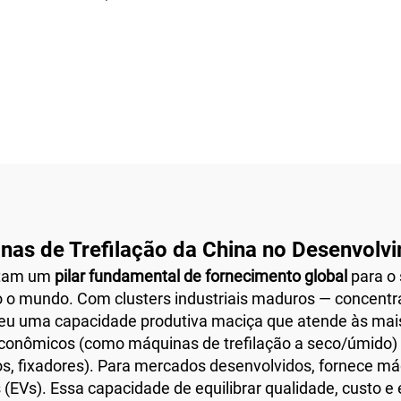
B)
as de Trefilação da China no Desenvolvi
entam um
pilar fundamental de fornecimento global
para o
o o mundo. Com clusters industriais maduros — concent
u uma capacidade produtiva maciça que atende às mais
onômicos (como máquinas de trefilação a seco/úmido) p
gos, fixadores). Para mercados desenvolvidos, fornece m
os (EVs). Essa capacidade de equilibrar qualidade, custo e