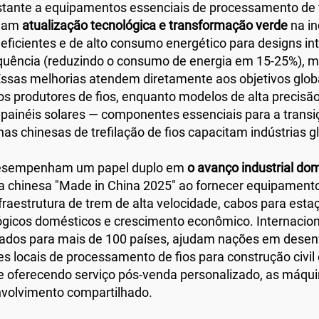
stante a equipamentos essenciais de processamento de f
onam
atualização tecnológica e transformação verde
na in
ficientes e de alto consumo energético para designs int
equência (reduzindo o consumo de energia em 15-25%), 
 Essas melhorias atendem diretamente aos objetivos glob
produtores de fios, enquanto modelos de alta precisão
de painéis solares — componentes essenciais para a transi
as chinesas de trefilação de fios capacitam indústrias 
s desempenham um papel duplo em
o avanço industrial do
a chinesa "Made in China 2025" ao fornecer equipament
nfraestrutura de trem de alta velocidade, cabos para est
lógicos domésticos e crescimento econômico. Internaci
rtados para mais de 100 países, ajudam nações em dese
es locais de processamento de fios para construção civi
e oferecendo serviço pós-venda personalizado, as máqui
envolvimento compartilhado.