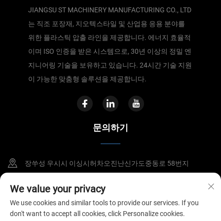
JIANGSU ST MACHINERY MANUFACTURING CO., LTD
는 직조 포장재, 지오텍스타일 및 산업용 응용 분야를
위한 플라스틱 압출 라인을 제공합니다. 에너지 효율적
이며 ISO 인증을 받은 시스템으로, 30년 이상의 정밀 엔
지니어링 기술을 보유하고 있습니다. 24시간 기술 지원
이 가능한 맞춤형 솔루션을 제공합니다.
문의하기
장쑤성 우시시 이싱시허차오진난신가도중동로 58번지
8615295110588
We value your privacy
We use cookies and similar tools to provide our services. If you
[email protected]
don't want to accept all cookies, click Personalize cookies.