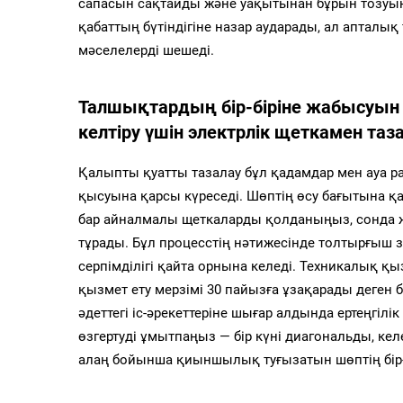
сапасын сақтайды және уақытынан бұрын тозуын
қабаттың бүтіндігіне назар аударады, ал апталы
мәселелерді шешеді.
Талшықтардың бір-біріне жабысуын
келтіру үшін электрлік щеткамен таз
Қалыпты қуатты тазалау бұл қадамдар мен ауа 
қысуына қарсы күреседі. Шөптің өсу бағытына қ
бар айналмалы щеткаларды қолданыңыз, сонда 
тұрады. Бұл процесстің нәтижесінде толтырғыш 
серпімділігі қайта орнына келеді. Техникалық 
қызмет ету мерзімі 30 пайызға ұзақарады деген б
әдеттегі іс-әрекеттеріне шығар алдында ертеңгілік
өзгертуді ұмытпаңыз — бір күні диагональды, келес
алаң бойынша қиыншылық туғызатын шөптің бір