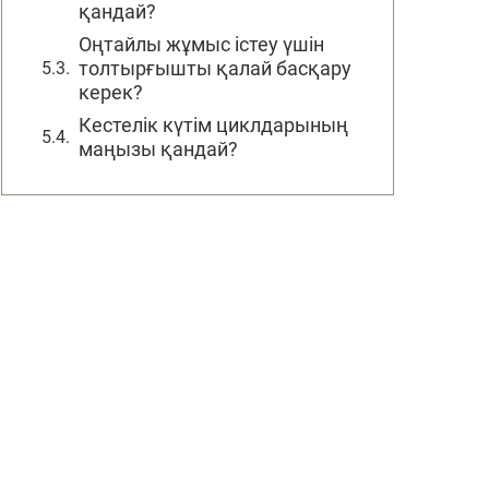
қандай?
Оңтайлы жұмыс істеу үшін
толтырғышты қалай басқару
керек?
Кестелік күтім циклдарының
маңызы қандай?