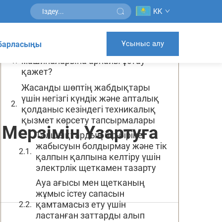
KK
Мазмұны
Ұсыныс алу
абарласыңы
Неге жасанды шөп
машиналарына арнайы ұстау
қажет?
Жасанды шөптің жабдықтары
үшін негізгі күндік және апталық
қолданыс кезіндегі техникалық
қызмет көрсету тапсырмалары
ерзімін Ұзартуға
Талшықтардың бір-біріне
жабысуын болдырмау және тік
қалпын қалпына келтіру үшін
электрлік щеткамен тазарту
Ауа ағысы мен щетканың
жұмыс істеу сапасын
қамтамасыз ету үшін
ластанған заттарды алып