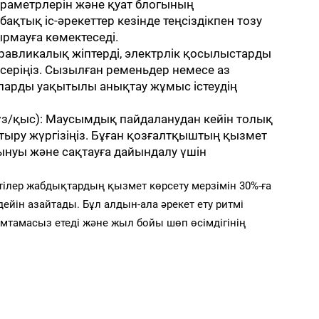
араметрлерін және қуат блогының
бақтық іс-әрекеттер кезінде теңсіздікпен тозу
рмауға көмектеседі.
дравликалық жіптерді, электрлік қосылыстарды
ксеріңіз. Сызылған ременьдер немесе аз
ларды уақытылы анықтау жұмыс істеудің
үз/қыс): Маусымдық пайдаланудан кейін толық
тыру жүргізіңіз. Бұған қозғалтқыштың қызмет
лынуы және сақтауға дайындалу үшін
лер жабдықтардың қызмет көрсету мерзімін 30%-ға
йін азайтады. Бұл алдын-ала әрекет ету ритмі
мтамасыз етеді және жыл бойы шөп өсімдігінің