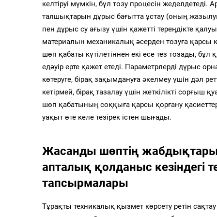
келтіруі мүмкін, бұл тозу процесін жеделдетеді. 
талшықтарын дұрыс бағытта ұстау (оның жазылу
пен дұрыс су ағызу үшін қажетті тереңдікте қалу
материалын механикалық әсерден тозуға қарсы қ
шөп қабаты күтілетіннен екі есе тез тозады, бұл
едәуір ерте қажет етеді. Параметрлерді дұрыс о
көтеруге, бірақ зақымдануға әкелмеу үшін дәл ре
кетірмей, бірақ тазалау үшін жеткілікті сорғыш қ
шөп қабатының соққыға қарсы қорғану қасиеттер
уақыт өте келе тезірек істен шығады.
Жасанды шөптің жабдықтары ү
апталық қолданыс кезіндегі 
тапсырмалары
Тұрақты техникалық қызмет көрсету ретін сақт