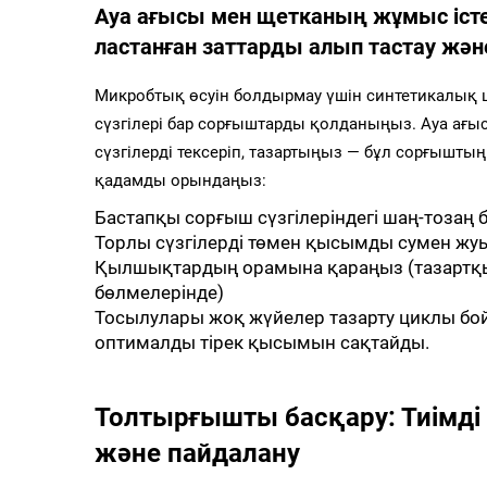
Ауа ағысы мен щетканың жұмыс істе
ластанған заттарды алып тастау және
Микробтық өсуін болдырмау үшін синтетикалық ш
сүзгілері бар сорғыштарды қолданыңыз. Ауа ағ
сүзгілерді тексеріп, тазартыңыз — бұл сорғыштың 
қадамды орындаңыз:
Бастапқы сорғыш сүзгілеріндегі шаң-тозаң
Торлы сүзгілерді төмен қысымды сумен жу
Қылшықтардың орамына қараңыз (тазарт
бөлмелерінде)
Тосылулары жоқ жүйелер тазарту циклы бо
оптималды тірек қысымын сақтайды.
Толтырғышты басқару: Тиімді
және пайдалану