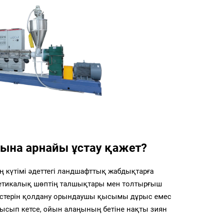
ына арнайы ұстау қажет?
күтімі әдеттегі ландшафттық жабдықтарға
нтетикалық шөптің талшықтары мен толтырғыш
әдістерін қолдану орындаушы қысымы дұрыс емес
ысып кетсе, ойын алаңының бетіне нақты зиян