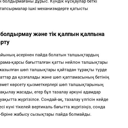
 болдырмағаны дұрыс. Күндік нұсқаулар беткі
қ тапсырмалар ішкі механизмдерге қатысты
 болдырмау және тік қалпын қалпына
арту
райының әсерінен пайда болатын талшықтардың
арама-қарсы бағытталған қатты нейлон талшықтары
жазылған шөп талшықтары қайтадан тұрақты түрде
заттар да қозғалады және шөп қаптамасының бетінің
қызмет көрсету қызметкерлері шөп талшықтарының
ақылау жасады, егер бұл тазалау әркүні адамдар
 уақытта жүргізілсе. Сондай-ақ, тазалау үлгісін кейде
і күні тікелей вертикаль бағытта жүргізіңіз, сонда
-біріне жабысу сызықтары пайда болмайды.