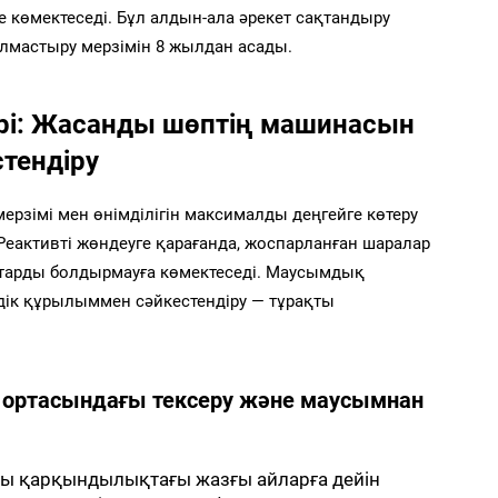
 көмектеседі. Бұл алдын-ала әрекет сақтандыру
алмастыру мерзімін 8 жылдан асады.
рі: Жасанды шөптің машинасын
тендіру
зімі мен өнімділігін максималды деңгейге көтеру
еактивті жөндеуге қарағанда, жоспарланған шаралар
ттарды болдырмауға көмектеседі. Маусымдық
дік құрылыммен сәйкестендіру — тұрақты
м ортасындағы тексеру және маусымнан
ры қарқындылықтағы жазғы айларға дейін