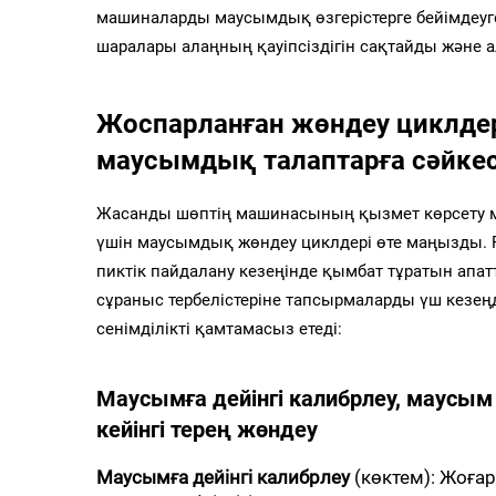
машиналарды маусымдық өзгерістерге бейімдеуге
шаралары алаңның қауіпсіздігін сақтайды және 
Жоспарланған жөндеу циклде
маусымдық талаптарға сәйкес
Жасанды шөптің машинасының қызмет көрсету мер
үшін маусымдық жөндеу циклдері өте маңызды. Р
пиктік пайдалану кезеңінде қымбат тұратын апа
сұраныс тербелістеріне тапсырмаларды үш кезең
сенімділікті қамтамасыз етеді:
Маусымға дейінгі калибрлеу, маусы
кейінгі терең жөндеу
Маусымға дейінгі калибрлеу
(көктем): Жоға