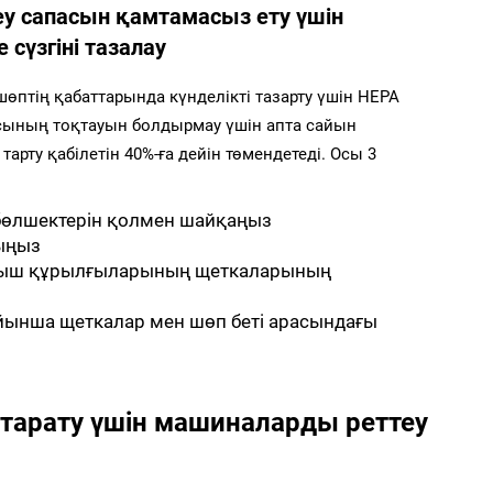
у сапасын қамтамасыз ету үшін
 сүзгіні тазалау
өптің қабаттарында күнделікті тазарту үшін HEPA
ысының тоқтауын болдырмау үшін апта сайын
тарту қабілетін 40%-ға дейін төмендетеді. Осы 3
 бөлшектерін қолмен шайқаңыз
ыңыз
қыш құрылғыларының щеткаларының
йынша щеткалар мен шөп беті арасындағы
 тарату үшін машиналарды реттеу