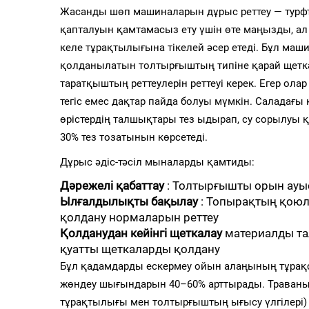
Жасанды шөп машиналарын дұрыс реттеу — турфт
қапталуын қамтамасыз ету үшін өте маңызды, ал
келе тұрақтылығына тікелей әсер етеді. Бұл маш
қолданылатын толтырғыштың типіне қарай щетка
таратқыштың реттеулерін реттеуі керек. Егер ола
тегіс емес дақтар пайда болуы мүмкін. Саладағы 
өрістердің талшықтары тез ыдырап, су сорылуы 
30% тез тозатынын көрсетеді.
Дұрыс әдіс-тәсіл мыналарды қамтиды:
Дәрежелі қабаттау
: Толтырғышты орын ауы
Ылғалдылықты бақылау
: Топырақтың қоюл
қолдану нормаларын реттеу
Қолданудан кейінгі щеткалау
материалды та
қуатты щеткаларды қолдану
Бұл қадамдарды ескермеу ойын алаңының тұрақсы
жөндеу шығындарын 40–60% арттырады. Траваның
тұрақтылығы мен толтырғыштың ығысу үлгілері) 