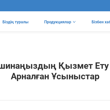
Біздің туралы
Продукциялар
Бізбен х
инаңыздың Қызмет Ету М
Арналған Ұсыныстар