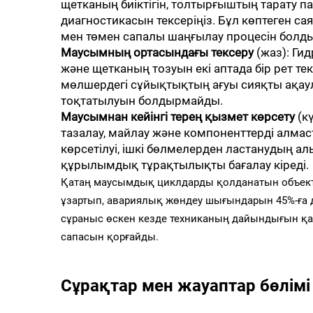
щетканың биіктігін, толтырғыштың тарату п
диагностикасын тексеріңіз. Бұл көптеген сая
мен төмен сапалы шаңғылау процесін болды
Маусымның ортасындағы тексеру
(жаз): Ги
және щетканың тозуын екі аптада бір рет те
мөлшердегі сұйықтықтың ағуы сияқты ақау
тоқтатылуын болдырмайды.
Маусымнан кейінгі терең қызмет көрсету
(к
тазалау, майлау және компоненттерді алмас
көрсетілуі, ішкі бөлмелерден ластанудың а
құрылымдық тұрақтылықты бағалау кіреді.
Қатаң маусымдық циклдарды қолданатын объекті
ұзартып, авариялық жөндеу шығындарын 45%-ға де
сұраныс өскен кезде техниканың дайындығын қа
сапасын қорғайды.
Сұрақтар мен жауаптар бөлімі