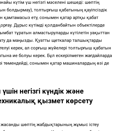
Арнайы күтім үш негізгі мәселені шешеді: шөптің
ын болдырмау), толтырғыш қабатының қауіпсіздік
ын қамтамасыз ету, сонымен қатар артқы қабат
орғау. Дұрыс күтімді қолданбайтын объектілерде
 қымбат тұратын алмастыруларды күтілетін уақыттан
рнату да маңызды. Қуатты щеткалар талшықтарды
ттелуі керек, ал сорғыш жүйелері толтырғыш қабатын
уатына ие болуы керек. Бұл ескерілмеген жағдайларда
і төмендейді, сонымен қатар машиналардың өзі де
шін негізгі күндік және
техникалық қызмет көрсету
ау жасанды шөптің жабдықтарының жұмыс істеу