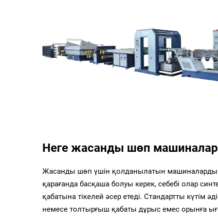
Неге жасанды шөп машиналар
Жасанды шөп үшін қолданылатын машиналардың 
қарағанда басқаша болуы керек, себебі олар си
қабатына тікелей әсер етеді. Стандартты күтім 
немесе толтырғыш қабаты дұрыс емес орынға ығ