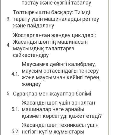
тастау және сүзгіні тазалау
Толтырғышты басқару: Тиімді
тарату үшін машиналарды реттеу
және пайдалану
Жоспарланған жөндеу циклдері:
Жасанды шөптің машинасын
маусымдық талаптарға
сәйкестендіру
Маусымға дейінгі калибрлеу,
маусым ортасындағы тексеру
және маусымнан кейінгі терең
жөндеу
Сұрақтар мен жауаптар бөлімі
Жасанды шөп үшін арналған
машиналар неге арнайы
қызмет көрсетуді қажет етеді?
Жасанды шөп техникасы үшін
негізгі күтім жұмыстары