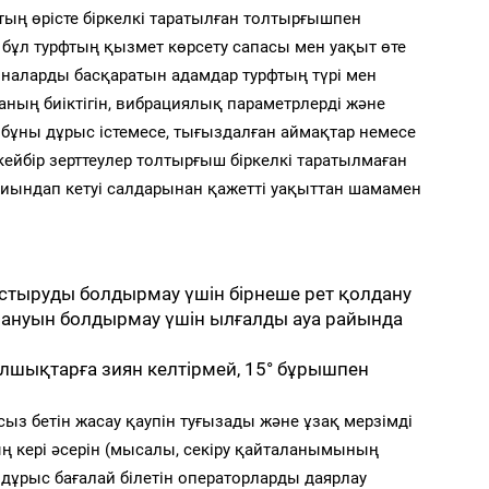
ың өрісте біркелкі таратылған толтырғышпен
 бұл турфтың қызмет көрсету сапасы мен уақыт өте
иналарды басқаратын адамдар турфтың түрі мен
ның биіктігін, вибрациялық параметрлерді және
р бұны дұрыс істемесе, тығыздалған аймақтар немесе
кейбір зерттеулер толтырғыш біркелкі таратылмаған
қиындап кетуі салдарынан қажетті уақыттан шамамен
стыруды болдырмау үшін бірнеше рет қолдану
ануын болдырмау үшін ылғалды ауа райында
лшықтарға зиян келтірмей, 15° бұрышпен
з бетін жасау қаупін туғызады және ұзақ мерзімді
 кері әсерін (мысалы, секіру қайталанымының
дұрыс бағалай білетін операторларды даярлау