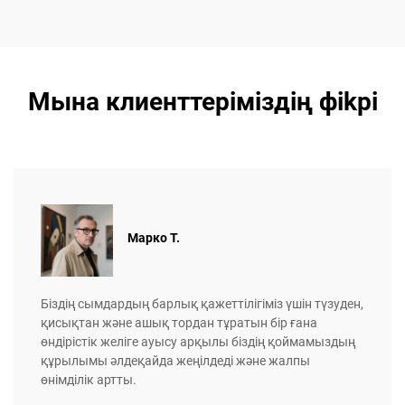
Мына клиенттеріміздің фikрi
Марко Т.
Біздің сымдардың барлық қажеттілігіміз үшін түзуден,
қисықтан және ашық тордан тұратын бір ғана
өндірістік желіге ауысу арқылы біздің қоймамыздың
құрылымы әлдеқайда жеңілдеді және жалпы
өнімділік артты.