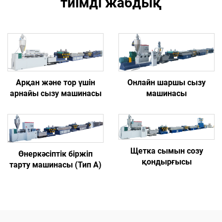
тиімді жабдық
Арқан және тор үшін
Онлайн шаршы сызу
арнайы сызу машинасы
машинасы
Щетка сымын созу
Өнеркәсіптік біржіп
қондырғысы
тарту машинасы (Тип A)