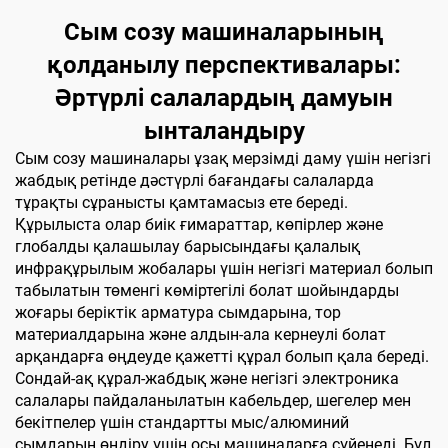
Сым созу машиналарының
қолданылу перспективалары:
Әртүрлі салалардың дамуын
ынталандыру
Сым созу машиналары ұзақ мерзімді даму үшін негізгі
жабдық ретінде дәстүрлі бағандағы салаларда
тұрақты сұранысты қамтамасыз ете береді.
Құрылыста олар биік ғимараттар, көпірлер және
глобалды қалашылау барысындағы қалалық
инфрақұрылым жобалары үшін негізгі материал болып
табылатын төменгі көміртегілі болат шойындарды
жоғары беріктік арматура сымдарына, тор
материалдарына және алдын-ала кернеулі болат
арқандарға өңдеуде қажетті құрал болып қала береді.
Сондай-ақ құрал-жабдық және негізгі электроника
салалары пайдаланылатын кабельдер, шегелер мен
бекітпелер үшін стандартты мыс/алюминий
сымдарын өндіру үшін осы машиналарға сүйенеді. Бұл