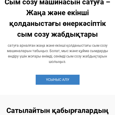
Сым созу машинасын сатуға –
Жаңа және екінші
қолданыстағы өнеркәсіптік
сым созу жабдықтары
сатуға арналған жаңа және екінші қолданыстағы сым созу
машиналарын табыңыз. Болат, мыс және құйма сымдарды
өндіру үшін жоғары өнімді, сенімді сым созу жабдықтарын
шолыңыз.
ҰСЫНЫС АЛУ
Сатылайтын қабырғалардың