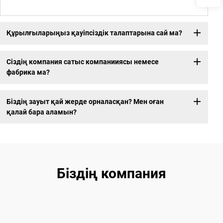
Құрылғыларыңыз қауіпсіздік талаптарына сай ма?
Сіздің компания сатыс компанииясы немесе
фабрика ма?
Біздің зауыт қай жерде орналасқан? Мен оған
қалай бара аламын?
Біздің компания