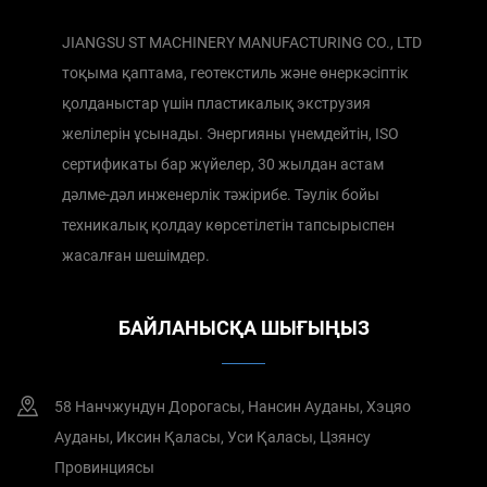
JIANGSU ST MACHINERY MANUFACTURING CO., LTD
тоқыма қаптама, геотекстиль және өнеркәсіптік
қолданыстар үшін пластикалық экструзия
желілерін ұсынады. Энергияны үнемдейтін, ISO
сертификаты бар жүйелер, 30 жылдан астам
дәлме-дәл инженерлік тәжірибе. Тәулік бойы
техникалық қолдау көрсетілетін тапсырыспен
жасалған шешімдер.
БАЙЛАНЫСҚА ШЫҒЫҢЫЗ
58 Нанчжундун Дорогасы, Нансин Ауданы, Хэцяо
Ауданы, Иксин Қаласы, Уси Қаласы, Цзянсу
Провинциясы