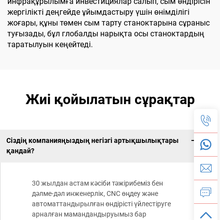
инфрақұрылымға инвестициялар салып, сым өндірісін
жергілікті деңгейде ұйымдастыру үшін өнімділігі
жоғары, құны төмен сым тарту станоктарына сұраныс
туғызады, бұл глобалды нарықта осы станоктардың
таратылуын кеңейтеді.
Жиі қойылатын сұрақтар
Сіздің компанияңыздың негізгі артықшылықтары
қандай?
30 жылдан астам кәсіби тәжірибеміз бен
дәлме-дәл инженерлік, CNC өңдеу және
автоматтандырылған өндірісті үйлестіруге
арналған мамандандыруымыз бар