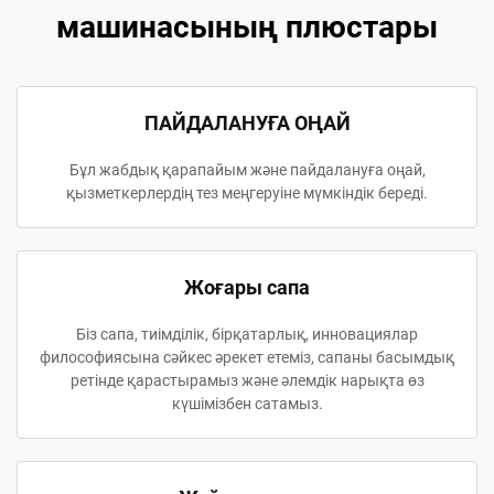
машинасының плюстары
ПАЙДАЛАНУҒА ОҢАЙ
Бұл жабдық қарапайым және пайдалануға оңай,
қызметкерлердің тез меңгеруіне мүмкіндік береді.
Жоғары сапа
Біз сапа, тиімділік, бірқатарлық, инновациялар
философиясына сәйкес әрекет етеміз, сапаны басымдық
ретінде қарастырамыз және әлемдік нарықта өз
күшімізбен сатамыз.