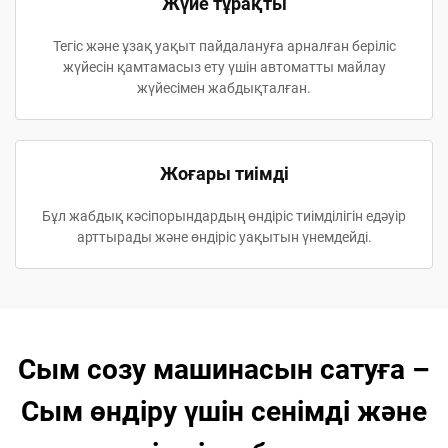
Жүйе тұрақты
Тегіс және ұзақ уақыт пайдалануға арналған беріліс
жүйесін қамтамасыз ету үшін автоматты майлау
жүйесімен жабдықталған.
Жоғары тиімді
Бұл жабдық кәсіпорындардың өндіріс тиімділігін едәуір
арттырады және өндіріс уақытын үнемдейді.
Сым созу машинасын сатуға –
Сым өндіру үшін сенімді және