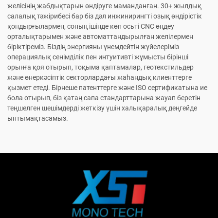
желісінің жабдықтарын өндіруге маманданған. 30+ жылдық
салалық тәжірибесі бар біз дәл инжинирингті озық өндірістік
қондырғылармен, соның ішінде көп осьті CNC өңдеу
орталықтарымен және автоматтандырылған желілермен
біріктіреміз. Біздің энергияны үнемдейтін жүйелеріміз
операциялық сенімділік пен интуитивті жұмысты бірінші
орынға қоя отырып, тоқыма қаптамалар, геотекстильдер
және өнеркәсіптік секторлардағы жаһандық клиенттерге
қызмет етеді. Бірнеше патенттерге және ISO сертификатына ие
бола отырып, біз қатаң сапа стандарттарына жауап беретін
теңшелген шешімдерді жеткізу үшін халықаралық деңгейде
ынтымақтасамыз.