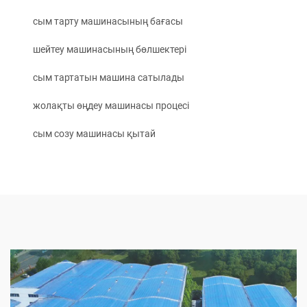
сым тарту машинасының бағасы
шейтеу машинасының бөлшектері
сым тартатын машина сатылады
жолақты өңдеу машинасы процесі
сым созу машинасы қытай