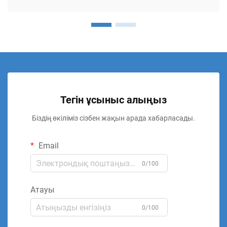
Тегін ұсыныс алыңыз
Біздің өкіліміз сізбен жақын арада хабарласады.
Email
0/100
Атауы
0/100