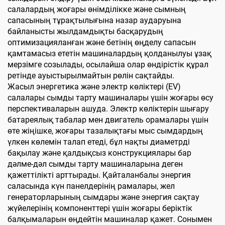
салалардың жоғары өнімділікке және сымның
сапасының тұрақтылығына назар аударуына
байланысты жылдамдықты басқарудың
оптимизацияланған және бетінің өңделу сапасын
қамтамасыз ететін машиналардың қолданылуы ұзақ
мерзімге созылады, осылайша олар өндірістік құрал
ретінде ауыстырылмайтын рөлін сақтайды.
Жасыл энергетика және электр көліктері (EV)
салалары сымды тарту машиналары үшін жоғары өсу
перспективаларын ашуда. Электр көліктерін шығару
батареялық табалар мен двигатель орамалары үшін
өте жіңішке, жоғары тазалықтағы мыс сымдардың
үлкен көлемін талап етеді, бұл нақты диаметрді
бақылау және қалдықсыз конструкциялары бар
дәлме-дәл сымды тарту машиналарына деген
қажеттілікті арттырады. Қайталанбалы энергия
саласында күн панелдерінің рамалары, жел
генераторларының сымдары және энергия сақтау
жүйелерінің компоненттері үшін жоғары беріктік
балқымаларын өңдейтін машиналар қажет. Сонымен