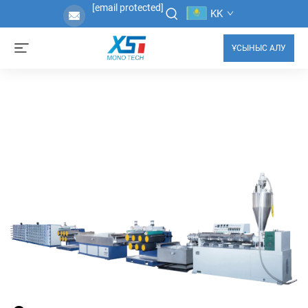
[email protected]
KK
ҰСЫНЫС АЛУ