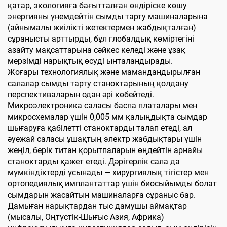
қатар, экологияға бағытталған өндіріске көшу
энергияны үнемдейтін сымды тарту машиналарына
(айнымалы жиілікті жетектермен жабдықталған)
сұранысты арттырды, бұл глобалдық көміртегіні
азайту мақсаттарына сәйкес келеді және ұзақ
мерзімді нарықтық өсуді ынталандырады.
Жоғары технологиялық және мамандандырылған
салалар сымды тарту станоктарының қолдану
перспективаларын одан әрі көбейтеді.
Микроэлектроника саласы баспа платалары мен
микросхемалар үшін 0,005 мм қалыңдықта сымдар
шығаруға қабілетті станоктарды талап етеді, ал
әуежай саласы ұшақтың электр жабдықтары үшін
жеңіл, берік титан қорытпаларын өңдейтін арнайы
станоктарды қажет етеді. Дәрігерлік сала да
мүмкіндіктерді ұсынады — хирургиялық тігістер мен
ортопедиялық имплантаттар үшін биосыйымды болат
сымдарын жасайтын машиналарға сұраныс бар.
Дамыған нарықтардан тыс дамушы аймақтар
(мысалы, Оңтүстік-Шығыс Азия, Африка)