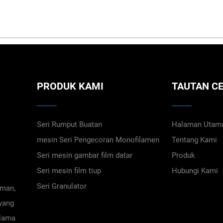
PRODUK KAMI
TAUTAN C
Seri Rumput Buatan
Halaman Utam
mesin Seri Pengecoran Monofilamen
Tentang Kami
Seri mesin gambar film datar
Produk
Seri mesin film tiup
Hubungi Kami
Seri Granulator
aman,
 yang
elama