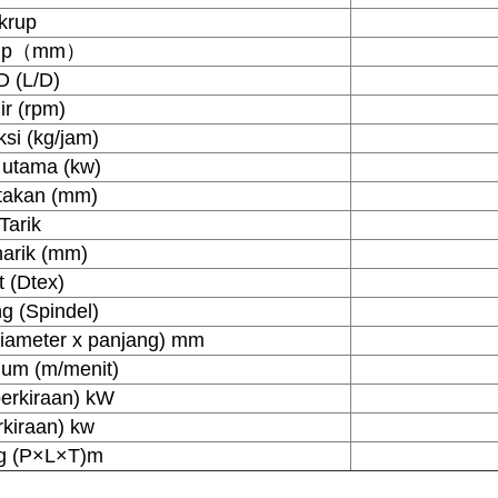
krup
krup（mm）
/D (L/D)
ir (rpm)
si (kg/jam)
 utama (kw)
etakan (mm)
Tarik
narik (mm)
t (Dtex)
g (Spindel)
(diameter x panjang) mm
um (m/menit)
erkiraan) kW
rkiraan) kw
ng (P×L×T)m