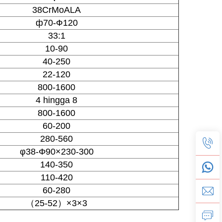
38CrMoALA
ф70-Ф120
33:1
10-90
40-250
22-120
800-1600
4 hingga 8
800-1600
60-200
280-560
φ38-Φ90×230-300
140-350
110-420
60-280
（25-52）×3×3