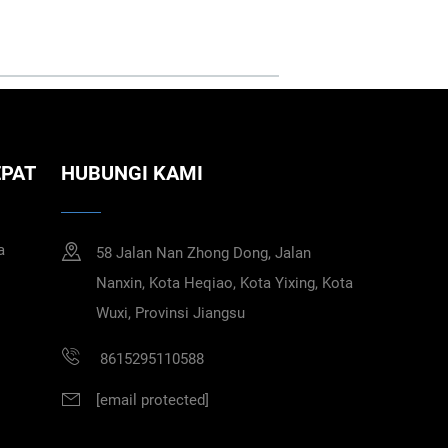
EPAT
HUBUNGI KAMI
a
58 Jalan Nan Zhong Dong, Jalan
Nanxin, Kota Heqiao, Kota Yixing, Kota
Wuxi, Provinsi Jiangsu
8615295110588
[email protected]