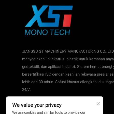
JIANGSU ST MACHINERY MANUFACTURING CO., LTD
menyediakan lini ekstrusi plastik untuk kemasan any
geotekstil, dan aplikasi industri. Sistem hemat energi
bersertifikasi ISO dengan keahlian rekayasa presisi s
lebih dari 30 tahun. Solusi khusus dilengkapi dukunga
24/7.
We value your privacy
We use cookies and similar tools to provide our