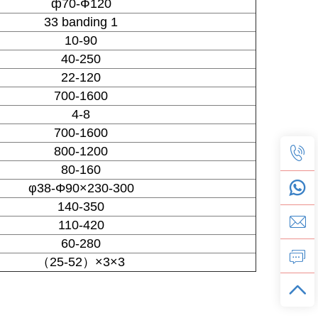
ф70-Ф120
33 banding 1
10-90
40-250
22-120
700-1600
4-8
700-1600
800-1200
80-160
φ38-Φ90×230-300
140-350
110-420
60-280
（25-52）×3×3