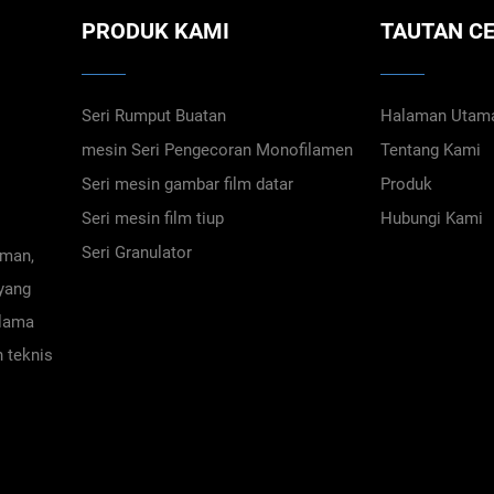
PRODUK KAMI
TAUTAN C
Seri Rumput Buatan
Halaman Utam
mesin Seri Pengecoran Monofilamen
Tentang Kami
Seri mesin gambar film datar
Produk
Seri mesin film tiup
Hubungi Kami
Seri Granulator
aman,
 yang
elama
n teknis