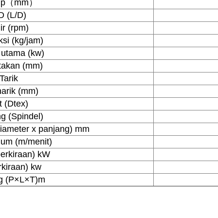
krup（mm）
/D (L/D)
ir (rpm)
si (kg/jam)
 utama (kw)
etakan (mm)
Tarik
narik (mm)
t (Dtex)
g (Spindel)
(diameter x panjang) mm
um (m/menit)
erkiraan) kW
rkiraan) kw
ng (P×L×T)m