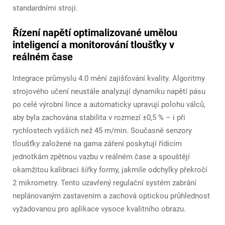
standardními stroji.
Řízení napětí optimalizované umělou
inteligencí a monitorování tloušťky v
reálném čase
Integrace průmyslu 4.0 mění zajišťování kvality. Algoritmy
strojového učení neustále analyzují dynamiku napětí pásu
po celé výrobní lince a automaticky upravují polohu válců,
aby byla zachována stabilita v rozmezí ±0,5 % – i při
rychlostech vyšších než 45 m/min. Současně senzory
tloušťky založené na gama záření poskytují řídicím
jednotkám zpětnou vazbu v reálném čase a spouštějí
okamžitou kalibraci šířky formy, jakmile odchylky překročí
2 mikrometry. Tento uzavřený regulační systém zabrání
neplánovaným zastavením a zachová optickou průhlednost
vyžadovanou pro aplikace vysoce kvalitního obrazu.