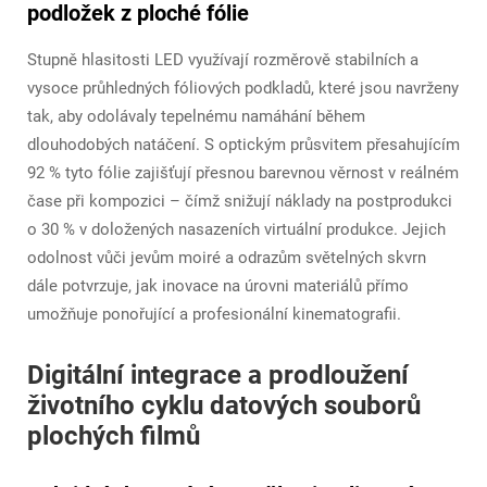
podložek z ploché fólie
Stupně hlasitosti LED využívají rozměrově stabilních a
vysoce průhledných fóliových podkladů, které jsou navrženy
tak, aby odolávaly tepelnému namáhání během
dlouhodobých natáčení. S optickým průsvitem přesahujícím
92 % tyto fólie zajišťují přesnou barevnou věrnost v reálném
čase při kompozici – čímž snižují náklady na postprodukci
o 30 % v doložených nasazeních virtuální produkce. Jejich
odolnost vůči jevům moiré a odrazům světelných skvrn
dále potvrzuje, jak inovace na úrovni materiálů přímo
umožňuje ponořující a profesionální kinematografii.
Digitální integrace a prodloužení
životního cyklu datových souborů
plochých filmů