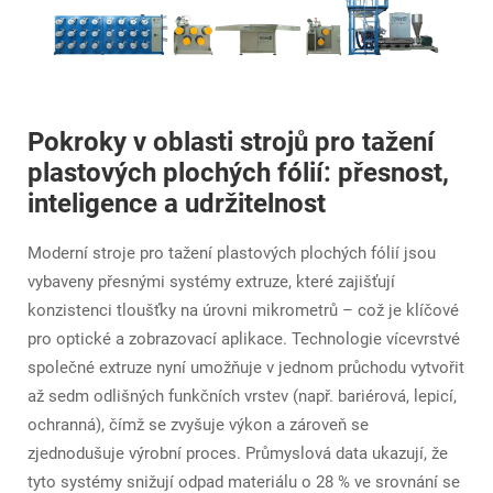
Pokroky v oblasti strojů pro tažení
plastových plochých fólií: přesnost,
inteligence a udržitelnost
Moderní stroje pro tažení plastových plochých fólií jsou
vybaveny přesnými systémy extruze, které zajišťují
konzistenci tloušťky na úrovni mikrometrů – což je klíčové
pro optické a zobrazovací aplikace. Technologie vícevrstvé
společné extruze nyní umožňuje v jednom průchodu vytvořit
až sedm odlišných funkčních vrstev (např. bariérová, lepicí,
ochranná), čímž se zvyšuje výkon a zároveň se
zjednodušuje výrobní proces. Průmyslová data ukazují, že
tyto systémy snižují odpad materiálu o 28 % ve srovnání se