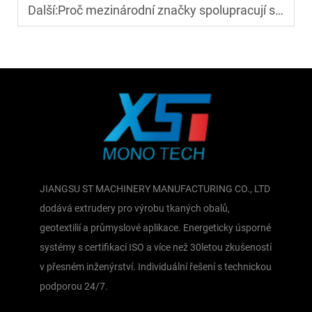
Další:
Proč mezinárodní značky spolupracují s [XST] při výrobě monofilamentu
JIANGSU ST MACHINERY MANUFACTURING CO., LTD
dodává extrudery pro výrobu tkaných obalů,
geotextilií a průmyslové aplikace. Energeticky úsporné
systémy s certifikací ISO a více než 30letou zkušeností
v přesném inženýrství. Individuální řešení s technickou
podporou 24/7.