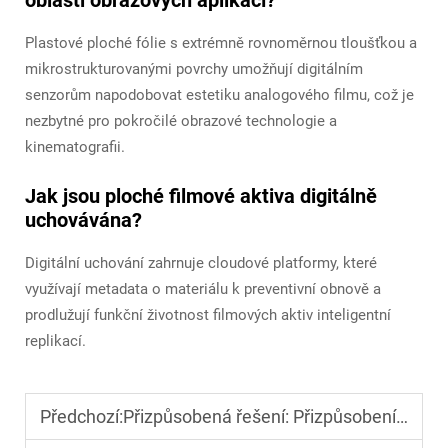
oblasti obrazových aplikací?
Plastové ploché fólie s extrémně rovnoměrnou tloušťkou a
mikrostrukturovanými povrchy umožňují digitálním
senzorům napodobovat estetiku analogového filmu, což je
nezbytné pro pokročilé obrazové technologie a
kinematografii.
Jak jsou ploché filmové aktiva digitálně
uchovávána?
Digitální uchování zahrnuje cloudové platformy, které
využívají metadata o materiálu k preventivní obnově a
prodlužují funkční životnost filmových aktiv inteligentní
replikací.
Předchozí:
Přizpůsobená řešení: Přizpůsobení jednotek pro tažení výkresů konkrétním výrobním potřebám