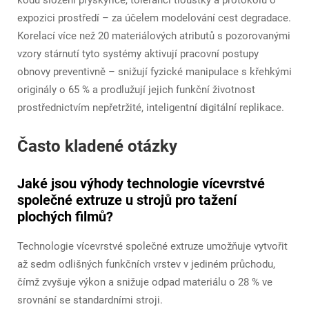
kódů složení pryskyřice, tolerancí tloušťky a protokolů o
expozici prostředí – za účelem modelování cest degradace.
Korelací více než 20 materiálových atributů s pozorovanými
vzory stárnutí tyto systémy aktivují pracovní postupy
obnovy preventivně – snižují fyzické manipulace s křehkými
originály o 65 % a prodlužují jejich funkční životnost
prostřednictvím nepřetržité, inteligentní digitální replikace.
Často kladené otázky
Jaké jsou výhody technologie vícevrstvé
společné extruze u strojů pro tažení
plochých filmů?
Technologie vícevrstvé společné extruze umožňuje vytvořit
až sedm odlišných funkčních vrstev v jediném průchodu,
čímž zvyšuje výkon a snižuje odpad materiálu o 28 % ve
srovnání se standardními stroji.