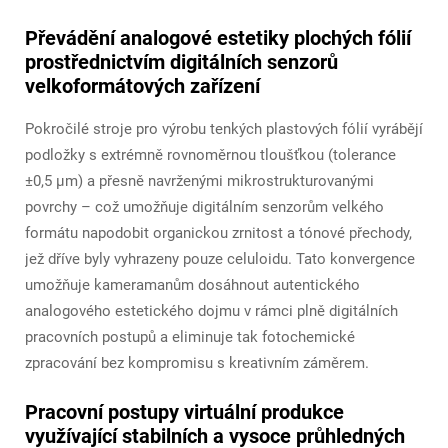
Převádění analogové estetiky plochých fólií
prostřednictvím digitálních senzorů
velkoformátových zařízení
Pokročilé stroje pro výrobu tenkých plastových fólií vyrábějí
podložky s extrémně rovnoměrnou tloušťkou (tolerance
±0,5 μm) a přesně navrženými mikrostrukturovanými
povrchy – což umožňuje digitálním senzorům velkého
formátu napodobit organickou zrnitost a tónové přechody,
jež dříve byly vyhrazeny pouze celuloidu. Tato konvergence
umožňuje kameramanům dosáhnout autentického
analogového estetického dojmu v rámci plně digitálních
pracovních postupů a eliminuje tak fotochemické
zpracování bez kompromisu s kreativním záměrem.
Pracovní postupy virtuální produkce
využívající stabilních a vysoce průhledných