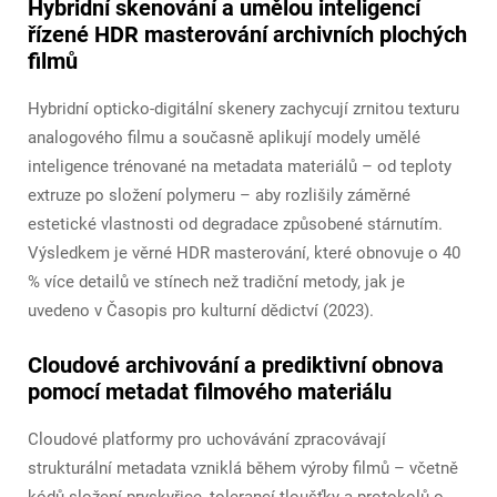
Hybridní skenování a umělou inteligencí
řízené HDR masterování archivních plochých
filmů
Hybridní opticko-digitální skenery zachycují zrnitou texturu
analogového filmu a současně aplikují modely umělé
inteligence trénované na metadata materiálů – od teploty
extruze po složení polymeru – aby rozlišily záměrné
estetické vlastnosti od degradace způsobené stárnutím.
Výsledkem je věrné HDR masterování, které obnovuje o 40
% více detailů ve stínech než tradiční metody, jak je
uvedeno v
Časopis pro kulturní dědictví
(2023).
Cloudové archivování a prediktivní obnova
pomocí metadat filmového materiálu
Cloudové platformy pro uchovávání zpracovávají
strukturální metadata vzniklá během výroby filmů – včetně