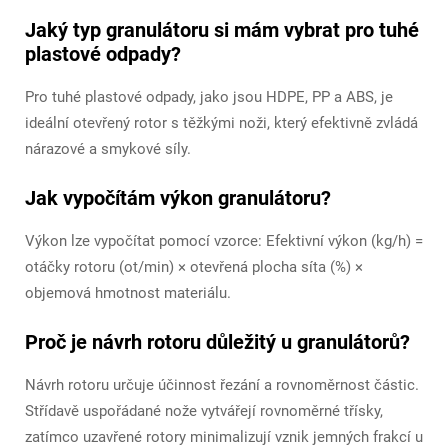
Jaký typ granulátoru si mám vybrat pro tuhé
plastové odpady?
Pro tuhé plastové odpady, jako jsou HDPE, PP a ABS, je
ideální otevřený rotor s těžkými noži, který efektivně zvládá
nárazové a smykové síly.
Jak vypočítám výkon granulátoru?
Výkon lze vypočítat pomocí vzorce: Efektivní výkon (kg/h) =
otáčky rotoru (ot/min) × otevřená plocha síta (%) ×
objemová hmotnost materiálu.
Proč je návrh rotoru důležitý u granulátorů?
Návrh rotoru určuje účinnost řezání a rovnoměrnost částic.
Střídavě uspořádané nože vytvářejí rovnoměrné třísky,
zatímco uzavřené rotory minimalizují vznik jemných frakcí u