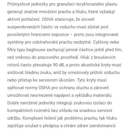
Průmyslové jednotky pro granulaci recyklovaného plastu
generují značné množství prachu a hluku, které vyžadují
aktivní potlačení. OSHA stanovuje, že úroveň
suspendovaných částic ve vzduchu musí zůstat pod
povolenými hranicemi expozice – proto jsou integrované
systémy pro odstraňování prachu nezbytné. Cyklony nebo
filtry typu baghouse zachycují jemné částice ještě před tím,
než vniknou do pracovního prostředí. Hluk z broušecích
rotorů často přesahuje 90 dB, a proto akustické kryty musí
snižovat hladinu zvuku, aniž by omezovaly průtok vzduchu
nebo přístup ke servisním úkonům. Tyto kryty musí
splňovat normy OSHA pro ochranu sluchu a zároveň
umožňovat neomezené napájení a vykládku materiálu.
Dobře navržené jednotky integrují zvukovou izolaci do
kompaktních rozměrů bez ohledu na snadnou servisní
údržbu. Komplexní řešení jak problému prachu, tak hluku
zajišťuje soulad s předpisy a chrání zdraví zaměstnanců