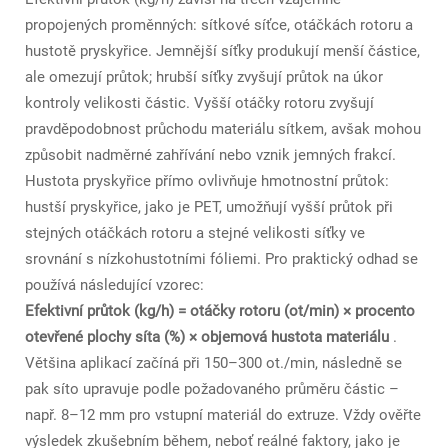
propojených proměnných: sítkové síťce, otáčkách rotoru a
hustotě pryskyřice. Jemnější síťky produkují menší částice,
ale omezují průtok; hrubší síťky zvyšují průtok na úkor
kontroly velikosti částic. Vyšší otáčky rotoru zvyšují
pravděpodobnost průchodu materiálu sítkem, avšak mohou
způsobit nadměrné zahřívání nebo vznik jemných frakcí.
Hustota pryskyřice přímo ovlivňuje hmotnostní průtok:
hustší pryskyřice, jako je PET, umožňují vyšší průtok při
stejných otáčkách rotoru a stejné velikosti síťky ve
srovnání s nízkohustotními fóliemi. Pro praktický odhad se
používá následující vzorec:
Efektivní průtok (kg/h) = otáčky rotoru (ot/min) × procento
otevřené plochy síta (%) × objemová hustota materiálu
.
Většina aplikací začíná při 150–300 ot./min, následně se
pak síto upravuje podle požadovaného průměru částic –
např. 8–12 mm pro vstupní materiál do extruze. Vždy ověřte
výsledek zkušebním během, neboť reálné faktory, jako je