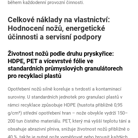
během každodenní provozní činnosti.
Celkové náklady na vlastnictví:
Hodnocení nožů, energetické
účinnosti a servisní podpory
Životnost nožů podle druhu pryskyřice:
HDPE, PET a vícevrstvé fólie ve
standardních průmyslových granulátorech
pro recyklaci plastů
Opotřebení nožů silně koreluje s tvrdostí a kontaminací
suroviny. U standardních jednotek pro granulaci plastů v
rámci recyklace způsobuje HDPE (hustota přibližně 0,95
g/cm³) střední opotřebení hran – nože obvykle vydrží 150–
200 tun čistého materiálu. PET, který má vyšší teplotu tání a
obsahuje abrazivní plniva, snižuje životnost nožů přibližně o
40 %, takže je nutné nože vyměňovat nebo brousit každých