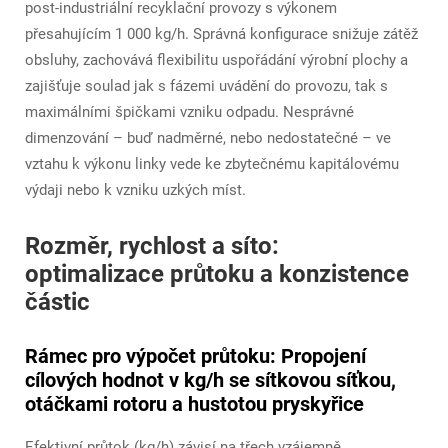
post-industriální recyklační provozy s výkonem
přesahujícím 1 000 kg/h. Správná konfigurace snižuje zátěž
obsluhy, zachovává flexibilitu uspořádání výrobní plochy a
zajišťuje soulad jak s fázemi uvádění do provozu, tak s
maximálními špičkami vzniku odpadu. Nesprávné
dimenzování – buď nadměrné, nebo nedostatečné – ve
vztahu k výkonu linky vede ke zbytečnému kapitálovému
výdaji nebo k vzniku uzkých míst.
Rozměr, rychlost a síto:
optimalizace průtoku a konzistence
částic
Rámec pro výpočet průtoku: Propojení
cílových hodnot v kg/h se sítkovou síťkou,
otáčkami rotoru a hustotou pryskyřice
Efektivní průtok (kg/h) závisí na třech vzájemně