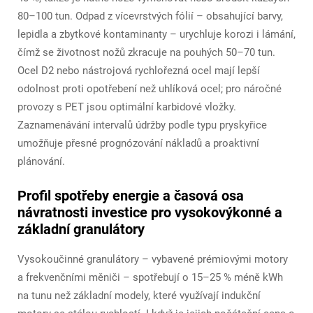
80–100 tun. Odpad z vícevrstvých fólií – obsahující barvy,
lepidla a zbytkové kontaminanty – urychluje korozi i lámání,
čímž se životnost nožů zkracuje na pouhých 50–70 tun.
Ocel D2 nebo nástrojová rychlořezná ocel mají lepší
odolnost proti opotřebení než uhlíková ocel; pro náročné
provozy s PET jsou optimální karbidové vložky.
Zaznamenávání intervalů údržby podle typu pryskyřice
umožňuje přesné prognózování nákladů a proaktivní
plánování.
Profil spotřeby energie a časová osa
návratnosti investice pro vysokovýkonné a
základní granulátory
Vysokoučinné granulátory – vybavené prémiovými motory
a frekvenčními měniči – spotřebují o 15–25 % méně kWh
na tunu než základní modely, které využívají indukční