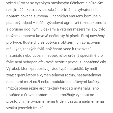
vyžadují rotor se vysokým smykovým účinkem a nůžovým
řezným účinkem, aby se zabránilo trhání a vytváření nití.
Kontaminovaná surovina – například smíšený komunální
plastový odpad – může vyžadovat agresivní řeznou komoru
s obrusně odolnými vložkami a většími mezerami, aby bylo
možné zpracovat kovové nečistoty či písek. Stroj navržený
pro tvrdé, tlusté díly se potýká s obtížemi při zpracování
měkkých, tenkých fólií, což často vede k roztavení
materiálu nebo ucpaní; naopak rotor určený speciálně pro
fólie není schopen efektivně rozdrtit pevné, silnostěnné díly.
Výrobci, kteří zpracovávají více typů materiálů, by měli
zvážit granulátory s vyměnitelnými rotory, nastavitelnými
mezerami mezi noži nebo modulárními síťovými košíky.
Přizpůsobení řezné architektury tvrdosti materiálu, jeho
tloušťce a úrovni kontaminace umožňuje vyhnout se
prostojům, nerovnoměrnému třídění částic a nadměrnému
vzniku jemných frakcí.