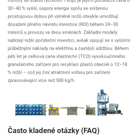
motory se stálou rychlostí. I když je jejich počáteční cena o
30–40 % vyšší, úspory energie spolu se sníženou
prostojovou dobou při výměně nožů obvykle umožňují
dosažení plného návratu investice (ROI) během 24–30
měsíců u provozu ve dvou směnách. Základní modely
nabízejí nižší počáteční investici, avšak spojují se s vyššími
průběžnými náklady na elektřinu a častější údržbou. Během
pěti let je celková cena vlastnictví (TCO) vysokoučinného
granulačního zařízení pro recyklaci plastů obecně o 12–18
% nižší – což jej činí atraktivní volbou pro zařízení
zpracovávající více než 500 kg/h.
Často kladené otázky (FAQ)