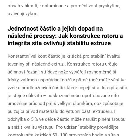
obsah vlhkosti, kontaminace a proměnlivost pryskyřice,
ovlivňují výkon.
Jednotnost částic a jejich dopad na
následné procesy: Jak konstrukce rotoru a
integrita síta ovlivňují stabilitu extruze
Konstantní velikost částic je kritická pro stabilní kvalitu
taveniny při následné extruzi. Konstrukce rotoru určuje
účinnost řezání: střídavé nože vytvářejí rovnoměrnější
třísky, zatímco uspořádání nožů v přímé řadě může vést ke
vzniku prodloužených částic, které ucpejí síta. Integrita síta
je stejně důležitá – poškozené nebo opotřebované síto
umožňuje průchod příliš velkým úlomkům, což způsobuje
pulzující přívod materiálu do vstupní části extrudéru. I
odchylka o 5 % ve délce částic může narušit plnění šroubu
a snížit kvalitu výstupu. Pro udržení stability provádějte
kontrolu síta každých 50–100 provozních hodin a síta s