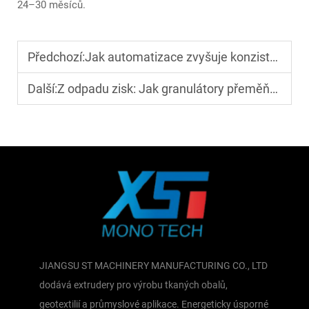
24–30 měsíců.
Předchozí:
Jak automatizace zvyšuje konzistenci a výstup na výrobních linkách pro páskovací fólie
Další:
Z odpadu zisk: Jak granulátory přeměňují odpad na cenný regrend
JIANGSU ST MACHINERY MANUFACTURING CO., LTD
dodává extrudery pro výrobu tkaných obalů,
geotextilií a průmyslové aplikace. Energeticky úsporné