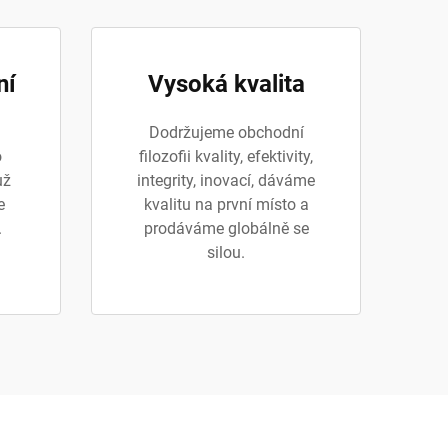
ní
Vysoká kvalita
Dodržujeme obchodní
o
filozofii kvality, efektivity,
už
integrity, inovací, dáváme
e
kvalitu na první místo a
.
prodáváme globálně se
silou.