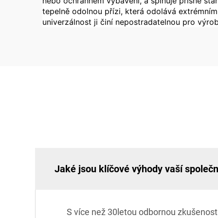
nebo ochranném vybavení, a splňuje přísné stan
tepelně odolnou přízi, která odolává extrémním t
univerzálnost ji činí nepostradatelnou pro výrob
Jaké jsou klíčové výhody vaší společn
S více než 30letou odbornou zkušenost