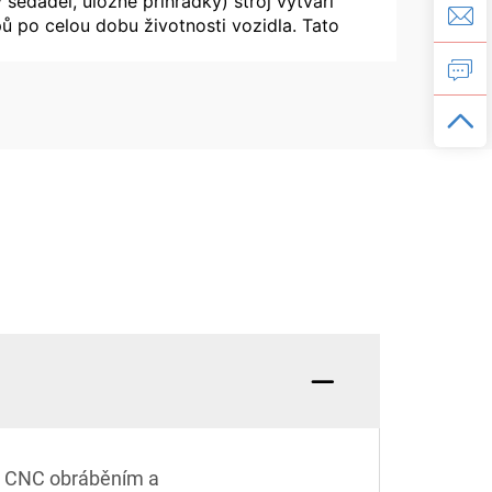
sedadel, úložné přihrádky) stroj vytváří
ipů po celou dobu životnosti vozidla. Tato
 s CNC obráběním a