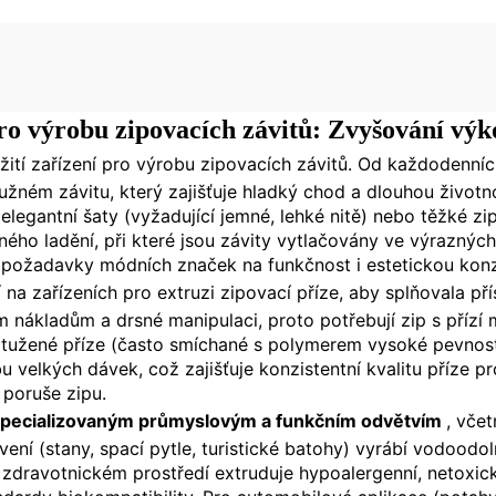
pro výrobu zipovacích závitů: Zvyšování vý
oužití zařízení pro výrobu zipovacích závitů. Od každodenní
užném závitu, který zajišťuje hladký chod a dlouhou životn
elegantní šaty (vyžadující jemné, lehké nitě) nebo těžké zip
vného ladění, při které jsou závity vytlačovány ve výraznýc
í požadavky módních značek na funkčnost i estetickou konz
í na zařízeních pro extruzi zipovací příze, aby splňovala př
m nákladům a drsné manipulaci, proto potřebují zip s přízí 
í vyztužené příze (často smíchané s polymerem vysoké pevn
u velkých dávek, což zajišťuje konzistentní kvalitu příze p
i poruše zipu.
pecializovaným průmyslovým a funkčním odvětvím
, vče
ní (stany, spací pytle, turistické batohy) vyrábí vodoodoln
dravotnickém prostředí extruduje hypoalergenní, netoxicko