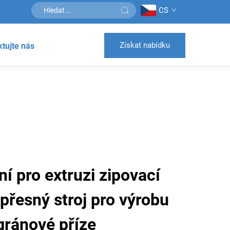
CS
Získat nabídku
tujte nás
ní pro extruzi zipovací
 přesný stroj pro výrobu
igránové příze