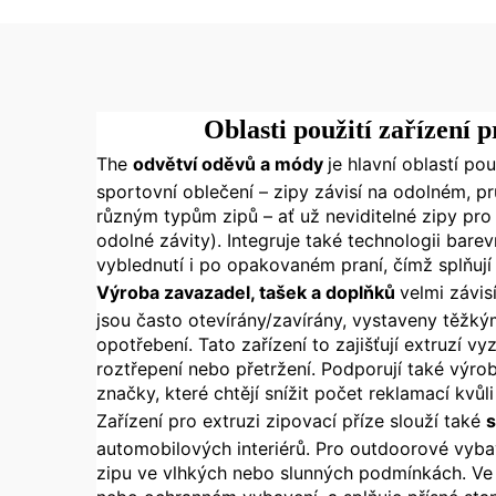
Oblasti použití zařízení 
The
odvětví oděvů a módy
je hlavní oblastí p
sportovní oblečení – zipy závisí na odolném, pr
různým typům zipů – ať už neviditelné zipy pro 
odolné závity). Integruje také technologii bare
vyblednutí i po opakovaném praní, čímž splňuj
Výroba zavazadel, tašek a doplňků
velmi závis
jsou často otevírány/zavírány, vystaveny těžký
opotřebení. Tato zařízení to zajišťují extruz
roztřepení nebo přetržení. Podporují také výrob
značky, které chtějí snížit počet reklamací kvůl
Zařízení pro extruzi zipovací příze slouží také
s
automobilových interiérů. Pro outdoorové vybave
zipu ve vlhkých nebo slunných podmínkách. Ve z