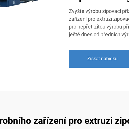
Zvyšte výrobu zipovací p
zařízení pro extruzi zipova
pro nepřetržitou výrobu př
ještě dnes od předních vý
Získat nabídku
obního zařízení pro extruzi zip