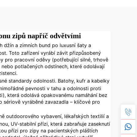
konu zipů napříč odvětvími
ch džín a zimních bund po luxusní šaty a
ost. Toto zařízení vyrábí závit přizpůsobený
y pro pracovní oděvy (potřebující silné, trhově
h nebo potlačených odstínech, které odolávají
istenci.
ísné standardy odolnosti. Batohy, kufr a kabelky
mimořádné pevnosti v tahu a odolnosti proti
osti), která odolává opakovanému namáhání bez
ro sériově vyráběné zavazadla – klíčové pro
tně outdoorového vybavení, lékařských textilií a
ou, UV-stabilní přízi, která zabraňuje zaseknutí
u přízi pro zipy na pacientských pláštích