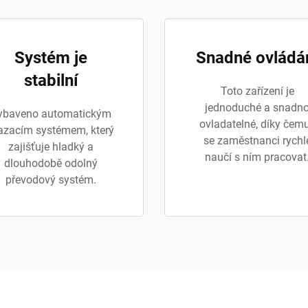
Systém je
Snadné ovládá
stabilní
Toto zařízení je
jednoduché a snadn
ybaveno automatickým
ovladatelné, díky čem
zacím systémem, který
se zaměstnanci rychl
zajišťuje hladký a
naučí s ním pracovat
dlouhodobě odolný
převodový systém.