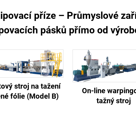
 zipovací příze – Průmyslové zaří
ipovacích pásků přímo od výrob
tový stroj na tažení
On-line warping
né fólie (Model B)
tažný stroj