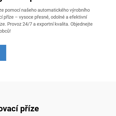
říze pomocí našeho automatického výrobního
cí příze – vysoce přesné, odolné a efektivní
íze. Provoz 24/7 a exportní kvalita. Objednejte
robců!
ovací příze