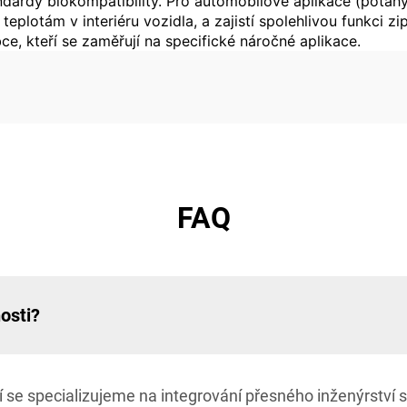
dardy biokompatibility. Pro automobilové aplikace (potahy 
eplotám v interiéru vozidla, a zajistí spolehlivou funkci z
ce, kteří se zaměřují na specifické náročné aplikace.
FAQ
osti?
í se specializujeme na integrování přesného inženýrství