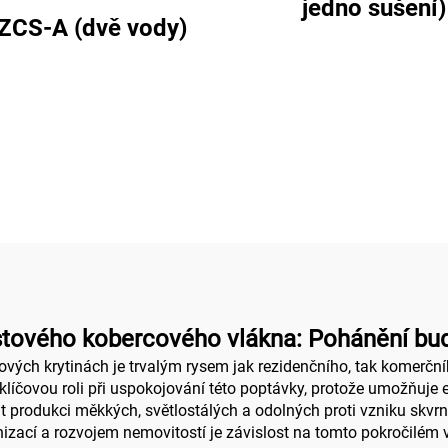
jedno sušení)
ZCS-A (dvě vody)
astového kobercového vlákna: Pohánění bud
ch krytinách je trvalým rysem jak rezidenčního, tak komerčníh
e klíčovou roli při uspokojování této poptávky, protože umožňuje
 produkci měkkých, světlostálých a odolných proti vzniku skvrn
nizací a rozvojem nemovitostí je závislost na tomto pokročilé