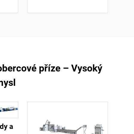
kobercové příze – Vysoký
mysl
dy a