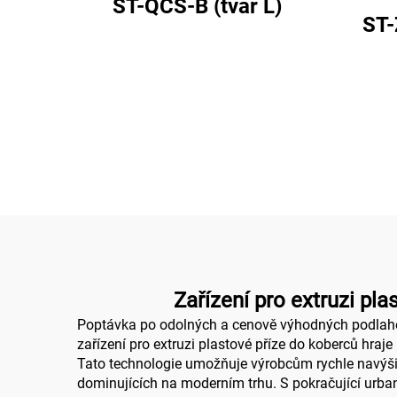
ST-QCS-B (tvar L)
ST-
Zařízení pro extruzi pl
Poptávka po odolných a cenově výhodných podlahový
zařízení pro extruzi plastové příze do koberců hraj
Tato technologie umožňuje výrobcům rychle navýšit
dominujících na moderním trhu. S pokračující urba