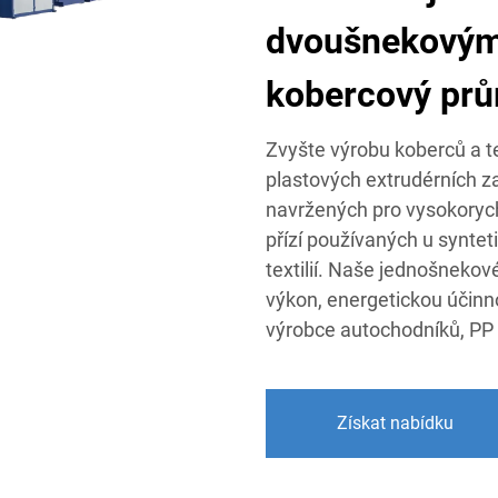
dvoušnekovým 
kobercový prů
Zvyšte výrobu koberců a te
plastových extrudérních za
navržených pro vysokorych
přízí používaných u synte
textilií. Naše jednošnekov
výkon, energetickou účinnos
výrobce autochodníků, PP p
Získat nabídku