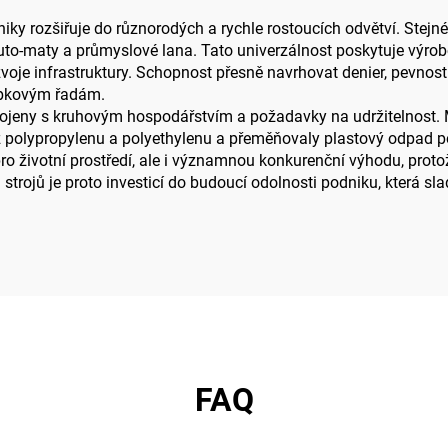
niky rozšiřuje do různorodých a rychle rostoucích odvětví. Stejn
uto-maty a průmyslové lana. Tato univerzálnost poskytuje výrobc
oje infrastruktury. Schopnost přesně navrhovat denier, pevnost 
obkovým řadám.
spojeny s kruhovým hospodářstvím a požadavky na udržitelnost. 
z polypropylenu a polyethylenu a přeměňovaly plastový odpad p
 životní prostředí, ale i významnou konkurenční výhodu, protože
 strojů je proto investicí do budoucí odolnosti podniku, která sla
FAQ