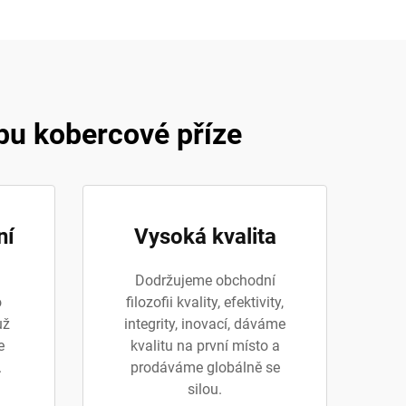
bu kobercové příze
ní
Vysoká kvalita
Dodržujeme obchodní
o
filozofii kvality, efektivity,
už
integrity, inovací, dáváme
e
kvalitu na první místo a
.
prodáváme globálně se
silou.