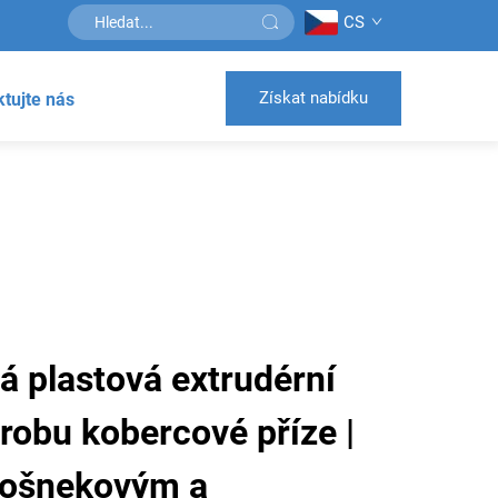
CS
Získat nabídku
tujte nás
 plastová extrudérní
ýrobu kobercové příze |
nošnekovým a