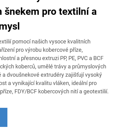
šnekem pro textilní a
mysl
xtilií pomocí našich vysoce kvalitních
řízení pro výrobu kobercové příze,
lostní a přesnou extruzi PP, PE, PVC a BCF
tických koberců, umělé trávy a průmyslových
é a dvoušnekové extrudéry zajišťují vysoký
t a vynikající kvalitu vláken, ideální pro
říze, FDY/BCF kobercových nití a geotextilií.