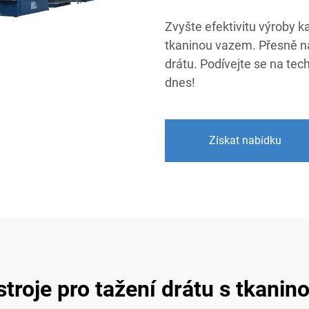
Zvyšte efektivitu výroby k
tkaninou vazem. Přesně na
drátu. Podívejte se na tec
dnes!
Získat nabídku
troje pro tažení drátu s tkani