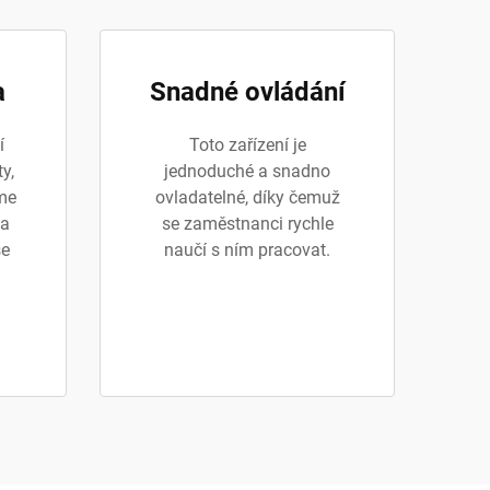
a
Snadné ovládání
í
Toto zařízení je
ty,
jednoduché a snadno
áme
ovladatelné, díky čemuž
 a
se zaměstnanci rychle
se
naučí s ním pracovat.