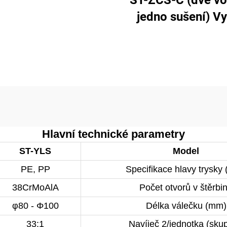
ST-ZCS-C (dvě vo
jedno sušení) Vy
konfigurace
Hlavní technické parametry
ST-YLS
Model
PE, PP
Specifikace hlavy trysky
38CrMoAlA
Počet otvorů v štěrbi
φ80 - Φ100
Délka válečku (mm)
33:1
Navíječ 2/jednotka (sku