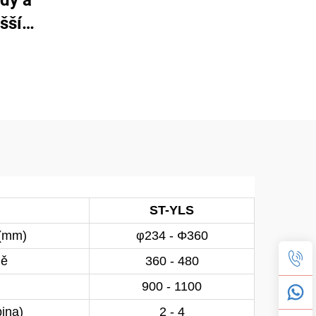
dy a
šší
ST-YLS
 (mm)
φ234 - Φ360
ně
360 - 480
900 - 1100
pina)
2 - 4