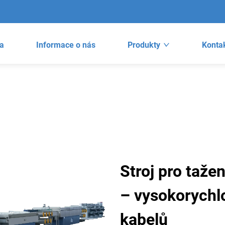
a
Informace o nás
Produkty
Kontak
Stroj pro taže
– vysokorychl
kabelů