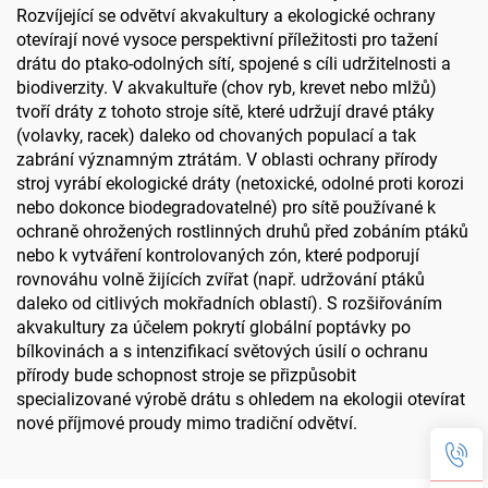
Rozvíjející se odvětví akvakultury a ekologické ochrany
otevírají nové vysoce perspektivní příležitosti pro tažení
drátu do ptako-odolných sítí, spojené s cíli udržitelnosti a
biodiverzity. V akvakultuře (chov ryb, krevet nebo mlžů)
tvoří dráty z tohoto stroje sítě, které udržují dravé ptáky
(volavky, racek) daleko od chovaných populací a tak
zabrání významným ztrátám. V oblasti ochrany přírody
stroj vyrábí ekologické dráty (netoxické, odolné proti korozi
nebo dokonce biodegradovatelné) pro sítě používané k
ochraně ohrožených rostlinných druhů před zobáním ptáků
nebo k vytváření kontrolovaných zón, které podporují
rovnováhu volně žijících zvířat (např. udržování ptáků
daleko od citlivých mokřadních oblastí). S rozšiřováním
akvakultury za účelem pokrytí globální poptávky po
bílkovinách a s intenzifikací světových úsilí o ochranu
přírody bude schopnost stroje se přizpůsobit
specializované výrobě drátu s ohledem na ekologii otevírat
nové příjmové proudy mimo tradiční odvětví.