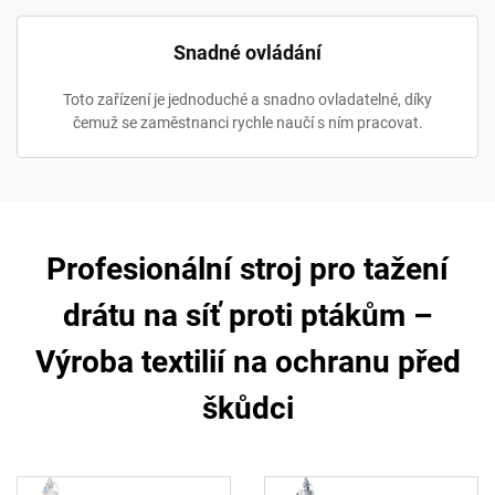
Snadné ovládání
Toto zařízení je jednoduché a snadno ovladatelné, díky
čemuž se zaměstnanci rychle naučí s ním pracovat.
Profesionální stroj pro tažení
drátu na síť proti ptákům –
Výroba textilií na ochranu před
škůdci