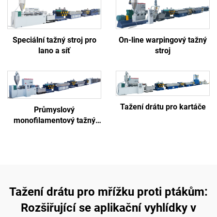
Speciální tažný stroj pro
On-line warpingový tažný
lano a síť
stroj
Tažení drátu pro kartáče
Průmyslový
monofilamentový tažný
stroj (typ A)
Tažení drátu pro mřížku proti ptákům:
Rozšiřující se aplikační vyhlídky v