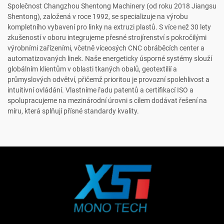
Společnost Changzhou Shentong Machinery (od roku 2018 Jiangsu
Shentong), založená v roce 1992, se specializuje na výrobu
kompletního vybavení pro linky na extruzi plastů. S více než 30 lety
zkušeností v oboru integrujeme přesné strojírenství s pokročilými
výrobními zařízeními, včetně víceosých CNC obráběcích center a
automatizovaných linek. Naše energeticky úsporné systémy slouží
globálním klientům v oblasti tkaných obalů, geotextilií a
průmyslových odvětví, přičemž prioritou je provozní spolehlivost a
intuitivní ovládání. Vlastníme řadu patentů a certifikací ISO a
spolupracujeme na mezinárodní úrovni s cílem dodávat řešení na
míru, která splňují přísné standardy kvality.