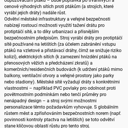
odpuzovačům ptáků – bude poptávka po trvanlivých a
cenově výhodných sítích proti ptákům (a strojích, které
vyrábí jejich dráty) nadále růst.
Odvětví městské infrastruktury a veřejné bezpečnosti
nabízejí rostoucí možnosti využití tažení drátu pro
protiptáčí sítě, a to díky urbanizaci a přísnějším
bezpečnostním předpisům. Stroj vyrábí dráty pro protiptáčí
sítě používané na letištích (za účelem zabránění vstupu
ptáků na vzletové a přistávací dráhy, čímž se snižuje riziko
kolizí), elektrických sítích (k zamezení hnízdění ptáků na
přenosových věžích a předcházení zkratů) a
komerčních/residenčních budovách (k udržení ptáků mimo
balkony, ventilační otvory a veřejné prostory jako parky
nebo stadiony). Městské sítě vyžadují dráty s konkrétními
vlastnostmi – například PVC povlaky pro odolnost proti
povětrnostním podmínkám nebo tenčí průměry pro
nenápadný design – a stroj svými možnostmi
personalizace těmto požadavkům vyhovuje. S globálním
růstem měst a zpřísňováním bezpečnostních norem (např.
povinnosti kontroly ptactva na letištích) se toto odvětví
stane klíčovou oblastí růstu pro tento stroj.