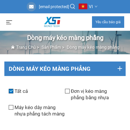
VI
[email protected]
Yêu cầu báo giá
Dòng máy kéo màng phẳng
Trang Chủ
>
Sản Phẩm
>
Dòng máy kéo màng phẳng
DÒNG MÁY KÉO MÀNG PHẲNG
Tất cả
Đơn vị kéo màng
phẳng bằng nhựa
Máy kéo dây màng
nhựa phẳng tách màng