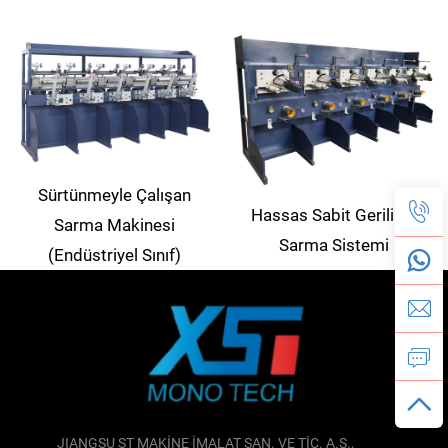
Sürtünmeyle Çalışan
Hassas Sabit Gerilimli
Sarma Makinesi
Sarma Sistemi
(Endüstriyel Sınıf)
JIANGSU ST MAKİNE İMALAT SAN. VE TİC. A.Ş.,