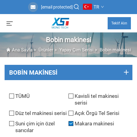
TR
[email protected]
Teklif Alın
Bobin makinesi
Ana Sayfa
>
Ürünler
>
Yapay Çim Serisi
>
Bobin makinesi
BOBIN MAKINESI
TÜMÜ
Kavisli tel makinesi
serisi
Düz tel makinesi serisi
Açık Örgü Tel Serisi
Suni çim için özel
Makara makinesi
sarıcılar