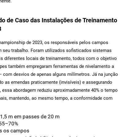
mente.
udo de Caso das Instalações de Treinamento
3
hampionship de 2023, os responsáveis pelos campos
 seu trabalho. Foram utilizados sofisticados sistemas
s diferentes locais de treinamento, todos com o objetivo
quipes também empregaram ferramentas de nivelamento a
 — com desvios de apenas alguns milímetros. Já na junção
o as emendas praticamente (invisíveis) e assegurando
tal, essa abordagem reduziu aproximadamente 40% o tempo
nais, mantendo, ao mesmo tempo, a conformidade com
.
 ±1,5 m em passes de 20 m
e 55–70%
s os campos