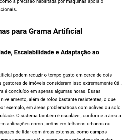
omo a precisão habilitada por máquinas apoia o
cionais.
as para Grama Artificial
dade, Escalabilidade e Adaptação ao
tificial podem reduzir o tempo gasto em cerca de dois
 gestores de imóveis consideram isso extremamente útil,
ora é concluído em apenas algumas horas. Essas
ivelamento, além de rolos bastante resistentes, o que
, por exemplo, em áreas problemáticas com aclives ou solo
culdade. O sistema também é escalável, conforme a área a
em aplicações como jardins em telhados urbanos ou
capazes de lidar com áreas extensas, como campos
lgumas empresas até alugam essas máquinas de maior