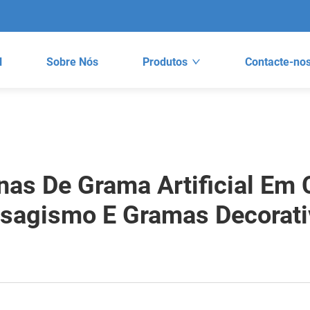
l
Sobre Nós
Produtos
Contacte-no
as De Grama Artificial Em
isagismo E Gramas Decorati