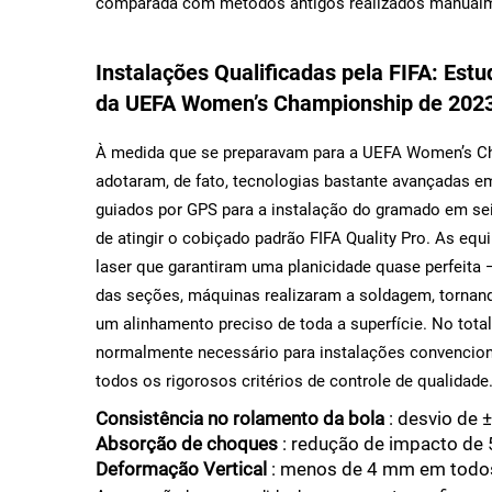
comparada com métodos antigos realizados manual
Instalações Qualificadas pela FIFA: Est
da UEFA Women’s Championship de 202
À medida que se preparavam para a UEFA Women’s C
adotaram, de fato, tecnologias bastante avançadas em
guiados por GPS para a instalação do gramado em sei
de atingir o cobiçado padrão FIFA Quality Pro. As e
laser que garantiram uma planicidade quase perfeita
das seções, máquinas realizaram a soldagem, tornand
um alinhamento preciso de toda a superfície. No to
normalmente necessário para instalações convencio
todos os rigorosos critérios de controle de qualidade
Consistência no rolamento da bola
: desvio de
Absorção de choques
: redução de impacto d
Deformação Vertical
: menos de 4 mm em todo