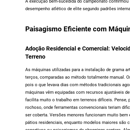
A execução bem-sucedida do campeonato confirmou c
desempenho atlético de elite segundo padrões interna
Paisagismo Eficiente com Máquin
Adoção Residencial e Comercial: Veloci
Terreno
As máquinas utilizadas para a instalação de grama ar
terços, comparadas ao método totalmente manual. Os
pois o que levava dias com métodos tradicionais ag
máquinas vêm equipadas com recursos ajustáveis de n
facilita muito o trabalho em terrenos difíceis. Pense
rochoso, onde ferramentas convencionais teriam difi
ser coberta. Versões menores funcionam muito bem 
pátios residenciais, enquanto modelos maiores são 
esportivos ou paisagismos de shoppings centers. A