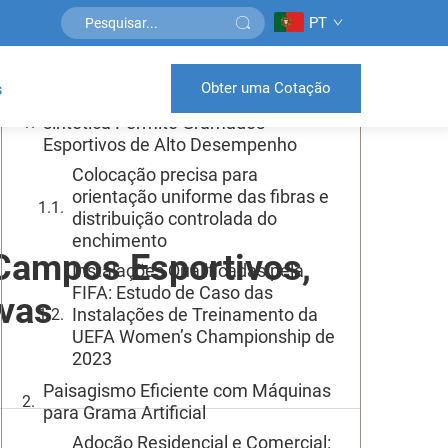
PT
Sumário
Obter uma Cotação
s
Como Máquinas para grama
sintética Permite Gramados
Esportivos de Alto Desempenho
Colocação precisa para
orientação uniforme das fibras e
distribuição controlada do
enchimento
 Campos Esportivos,
Instalações Qualificadas pela
FIFA: Estudo de Caso das
vas
Instalações de Treinamento da
UEFA Women’s Championship de
2023
Paisagismo Eficiente com Máquinas
para Grama Artificial
Adoção Residencial e Comercial: