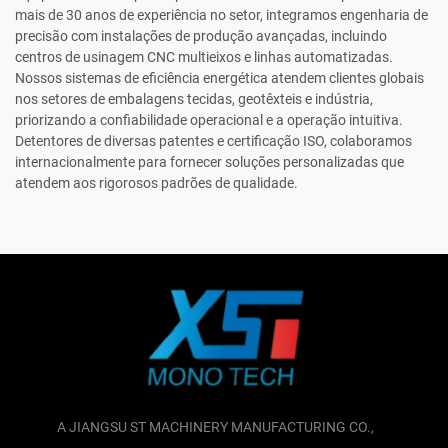
mais de 30 anos de experiência no setor, integramos engenharia de
precisão com instalações de produção avançadas, incluindo
centros de usinagem CNC multieixos e linhas automatizadas.
Nossos sistemas de eficiência energética atendem clientes globais
nos setores de embalagens tecidas, geotêxteis e indústria,
priorizando a confiabilidade operacional e a operação intuitiva.
Detentores de diversas patentes e certificação ISO, colaboramos
internacionalmente para fornecer soluções personalizadas que
atendem aos rigorosos padrões de qualidade.
A JIANGSU ST MACHINERY MANUFACTURING CO.,