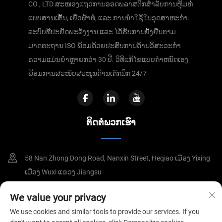
CO., LTD ສະໜອງແຖວການອອດພລາສຕິກສຳລັບການຫຸ້ມຫໍ່
ແບບສານເສັ້ນ, ເຍື່ອຜ້າທໍ, ແລະ ການນຳໃຊ້ໃນອຸດສາຫະກຳ.
ລະບົບທີ່ປະຢັດພະລັງງານ ແລະ ໄດ້ຮັບການຢັ້ງຢືນຕາມ
ມາດຕະຖານ ISO ພ້ອມດ້ວຍປະສົບການດ້ານວິສະວະກຳ
ຄວາມແມ່ນຍຳຫຼາຍກວ່າ 30 ປີ. ວິທີແກ້ໄຂແບບກຳຫນົດເອງ
ພ້ອມການສະໜັບສະໜູນດ້ານເຕັກນິກ 24/7
ຕິດຕໍ່ພວກເຮົາ
58 Nan Zhong Dong Road, Nanxin Street, Heqiao ເມືອງ Yixing
ເມືອງ Wuxi ແຂວງ Jiangsu
8615295110588
We value your privacy
We use cookies and similar tools to provide our services. If you
[email protected]