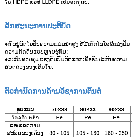
ໃຊ້ HDPE ແລະ LLDPE ເປັນວັດຖຸດິບ.
ລັກສະນະການປະຕິບັດ
●ຫົວຢູ່ອັດໄຍປັບຄວາມແມ່ນຍຳສູງ ທີ່ມີເຕັກໂນໂລຊີແບ່ງປັນ
ຄວາມກົດດັນແບບຫຼາຍຮູ້ກົມ;
●ລະບົບຄວບຄຸມແຮງດັນປັ໊ມວັດແທກເພື່ອຮັບປະກັນຄວາມ
ສອດຄ່ອງຂອງເສັ້ນໃຍ.
ຕົວກໍານົດການດ້ານວິຊາການຕົ້ນຕໍ
ຮູບແບບ
70×33
80×33
90×33
วัตถุดิบหลัก
Pe
Pe
Pe
ຂອບເຂດການ
ຜະລິດຂອງເຄື່ອງ
80 - 105
105 - 160
160 - 250
2