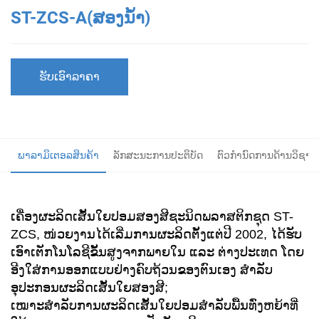
ST-ZCS-A(ສອງນ້ຳ)
ຮັບເອົາລາຄາ
ພາລາມິເຕອລສິນຄ້າ
ລັກສະນະການປະຕິບັດ
ຕົວກໍານົດການດ້ານວິຊາກາ
ເຄື່ອງຜະລິດເສັ້ນໃຍປອມສອງສີຊະນິດພລາສຕິກຊຸດ ST-
ZCS, ໜ່ວຍງານໄດ້ເລີ່ມການຜະລິດຕັ້ງແຕ່ປີ 2002, ໄດ້ຮັບ
ເອົາເຕັກໂນໂລຊີຂັ້ນສູງຈາກພາຍໃນ ແລະ ຕ່າງປະເທດ ໂດຍ
ອີງໃສ່ການອອກແບບຢ່າງຄົບຖ້ວນຂອງຕົນເອງ ສຳລັບ
ອຸປະກອນຜະລິດເສັ້ນໃຍສອງສີ;
ເໝາະສຳລັບການຜະລິດເສັ້ນໃຍປອມສຳລັບພື້ນທົ່ງຫຍ້າທີ່