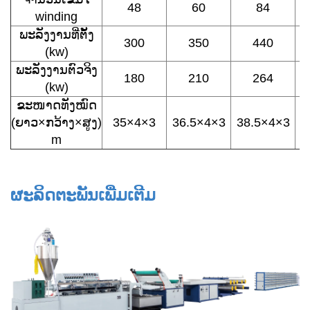
48
60
84
winding
ພະລັງງານທີ່ຕັ້ງ
300
350
440
(kw)
ພະລັງງານຕົວຈິງ
180
210
264
(kw)
ຂະໜາດທັງໝົດ
(ຍາວ×ກວ້າງ×ສູງ)
35×4×3
36.5×4×3
38.5×4×3
m
ຜະລິດຕະພັນເພີ່ມເຕີມ