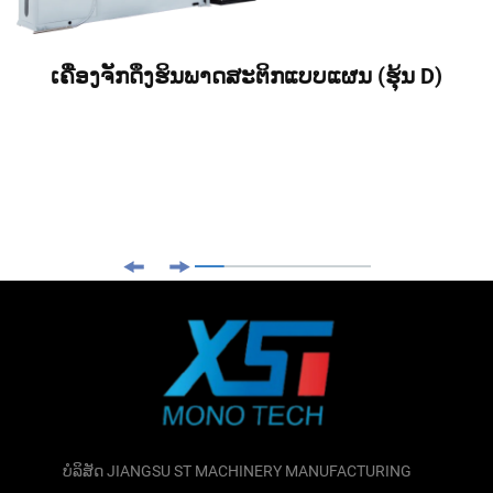
ເຄື່ອງຈັກດຶງຮິນພາດສະຕິກແບບແຜນ (ຮຸ້ນ D)
ບໍລິສັດ JIANGSU ST MACHINERY MANUFACTURING