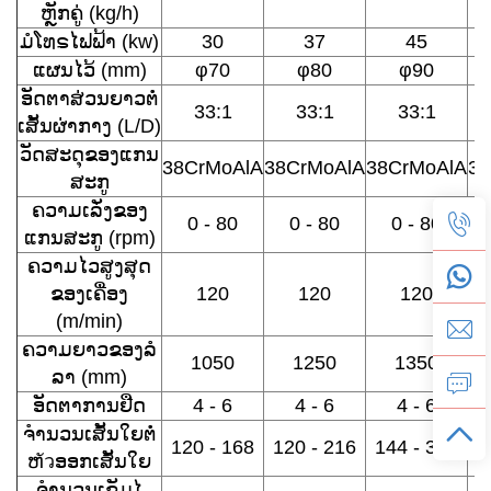
ຫຼັກຄູ່ (kg/h)
ມໍໂທຣໄຟຟ້າ (kw)
30
37
45
ແຜນໄວ້ (mm)
φ70
φ80
φ90
ອັດຕາສ່ວນຍາວຕໍ່
33:1
33:1
33:1
ເສັ້ນຜ່າກາງ (L/D)
ວັດສະດຸຂອງແກນ
38CrMoAlA
38CrMoAlA
38CrMoAlA
38
ສະກູ
ຄວາມເລັ່ງຂອງ
0 - 80
0 - 80
0 - 80
ແກນສະກູ (rpm)
ຄວາມໄວສູງສຸດ
ຂອງເຄື່ອງ
120
120
120
(m/min)
ຄວາມຍາວຂອງລໍ
1050
1250
1350
ລາ (mm)
ອັດຕາການຢືດ
4 - 6
4 - 6
4 - 6
ຈຳນວນເສັ້ນໃຍຕໍ່
120 - 168
120 - 216
144 - 300
1
ຫัวອອກເສັ້ນໃຍ
ຈຳນວນເຂັມໄ