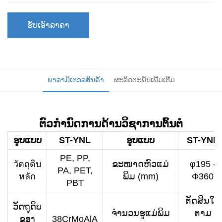
ຮັບເອົາລາຄາ
ພາລາມິເຕອລສິນຄ້າ
ຜະລິດຕະພັນເພີ່ມເຕີມ
ຕົວກໍານົດການດ້ານວິຊາການຕົ້ນຕໍ
ຮູບແບບ
ST-YNL
ຮູບແບບ
ST-YNL
PE, PP,
วัตถุดิบ
ຂະໜາດຫົວແມ່
φ195 -
PA, PET,
หลัก
ພິມ (mm)
Φ360
PBT
ຕັດສິນໃຈ
ວັດຖຸດິບ
ຈຳນວນຮູແມ່ພິມ
ຕາມ
ຂອງ
38CrMoAlA