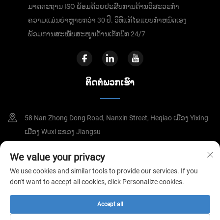
ມາດຕະຖານ ISO ພ້ອມດ້ວຍປະສົບການດ້ານວິສະວະກຳ
ຄວາມແມ່ນຍຳຫຼາຍກວ່າ 30 ປີ. ວິທີແກ້ໄຂແບບກຳຫນົດເອງ
ພ້ອມການສະໜັບສະໜູນດ້ານເຕັກນິກ 24/7
ຕິດຕໍ່ພວກເຮົາ
58 Nan Zhong Dong Road, Nanxin Street, Heqiao ເມືອງ Yixing
ເມືອງ Wuxi ແຂວງ Jiangsu
8615295110588
We value your privacy
We use cookies and similar tools to provide our services. If you
[email protected]
don't want to accept all cookies, click Personalize cookies.
Accept all
ສະຫງວນລິຂະສິດ © JIANGSU ST MACHINERY MANUFACTURING CO.,
LTD
ນະໂຍບາຍຄວາມເປັນສ່ວນຕົວ