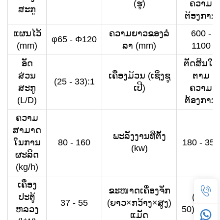
(ຮູ)
ຄວາມ
ສະກູ
ຕ້ອງການ
ແຜນໄວ້
ຄວາມຍາວຂອງລໍ
600 -
φ65 - Φ120
(mm)
ລາ (mm)
1100
ອັດ
ຕັດສິນໃຈ
ສ່ວນ
ເຄື່ອງມ້ວນ (ເຊິ່ງຊູ
ຕາມ
(25 - 33):1
ສະກູ
ເປີ)
ຄວາມ
(L/D)
ຕ້ອງການ
ຄວາມ
ສາມາດ
ພະລັງງານທີ່ຕັ້ງ
ໃນການ
80 - 160
180 - 350
(kw)
ຜະລິດ
(kg/h)
ເຄື່ອງ
ຂະໜາດເຄື່ອງຈັກ
ປະຕູ້
(32 -
37 - 55
(ຍາວ×ກວ້າງ×ສູງ)
ຫລວງ
50)×3×23
ແມັດ