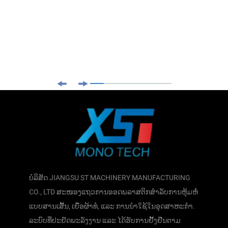
ບໍລິສັດ JIANGSU ST MACHINERY MANUFACTURING
CO., LTD ສະໜອງແຖວການອອດພລາສຕິກສຳລັບການຫຸ້ມຫໍ່
ແບບສານເສັ້ນ, ເຍື່ອຜ້າທໍ, ແລະ ການນຳໃຊ້ໃນອຸດສາຫະກຳ.
ລະບົບທີ່ປະຢັດພະລັງງານ ແລະ ໄດ້ຮັບການຢັ້ງຢືນຕາມ