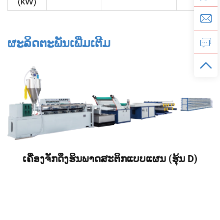
(kW)
ຜະລິດຕະພັນເພີ່ມເຕີມ
ເຄື່ອງຈັກດຶງຮິນພາດສະຕິກແບບແຜນ (ຮຸ້ນ D)