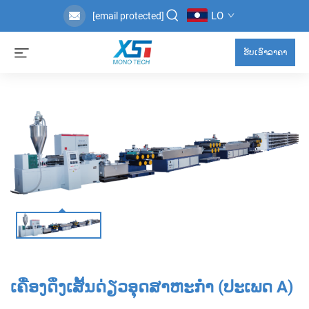
LO
[email protected]
ຮັບເອົາລາຄາ
ເຄື່ອງດຶງເສັ້ນດ່ຽວອຸດສາຫະກໍາ (ປະເພດ A)