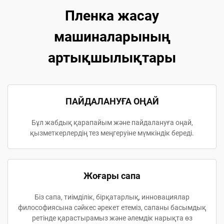
Пленка жасау
машиналарының
артықшылықтары
ПАЙДАЛАНУҒА ОҢАЙ
Бұл жабдық қарапайым және пайдалануға оңай,
қызметкерлердің тез меңгеруіне мүмкіндік береді.
Жоғары сапа
Біз сапа, тиімділік, бірқатарлық, инновациялар
философиясына сәйкес әрекет етеміз, сапаны басымдық
ретінде қарастырамыз және әлемдік нарықта өз