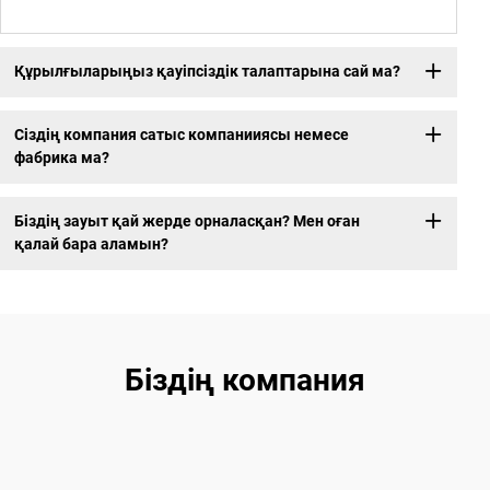
Құрылғыларыңыз қауіпсіздік талаптарына сай ма?
Сіздің компания сатыс компанииясы немесе
фабрика ма?
Біздің зауыт қай жерде орналасқан? Мен оған
қалай бара аламын?
Біздің компания