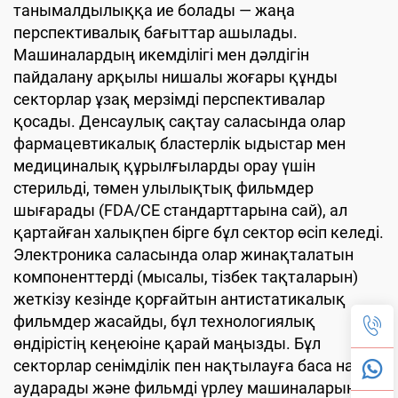
танымалдылыққа ие болады — жаңа
перспективалық бағыттар ашылады.
Машиналардың икемділігі мен дәлдігін
пайдалану арқылы нишалы жоғары құнды
секторлар ұзақ мерзімді перспективалар
қосады. Денсаулық сақтау саласында олар
фармацевтикалық бластерлік ыдыстар мен
медициналық құрылғыларды орау үшін
стерильді, төмен улылықтық фильмдер
шығарады (FDA/CE стандарттарына сай), ал
қартайған халықпен бірге бұл сектор өсіп келеді.
Электроника саласында олар жинақталатын
компоненттерді (мысалы, тізбек тақталарын)
жеткізу кезінде қорғайтын антистатикалық
фильмдер жасайды, бұл технологиялық
өндірістің кеңеюіне қарай маңызды. Бұл
секторлар сенімділік пен нақтылауға баса назар
аударады және фильмді үрлеу машиналарының