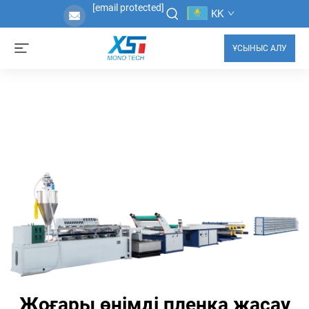
[email protected]
KK
ҰСЫНЫС АЛУ
Жоғары өнімді пленка жасау