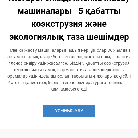
машиналары | 5 қабатты
коэкструзия және
экологиялық таза шешімдер
Пленка жасау машиналарын ашып көріңіз, олар 36 жылдан
астам салалық тәжірибеге негізделіп, жоғары өнімді пластик
пленка өндіру үшін жасалған. Біздің 5 қабатты коэкструзия
технологиясы тамақ, фармацевтика және өнеркәсіптік
орамалар үшін идеалды болып табылатын, жоғары деңгейлі
бөгеуіш қасиеттері, беріктігі және температураға төзімділігін
қамтамасыз етеді.
ҰСЫНЫС АЛУ