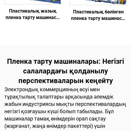
Пластикалық жазық
Пластикалық бөлінген
пленка тарту машинасы
пленка тарту машинасы
(Модель A)
(Модель B)
Пленка тарту машиналары: Негізгі
салалардағы қолданылу
перспективаларын кеңейту
Электрондық коммерцияның өсуі мен
тұрақтылық талаптары арқасында әлемдік
жабын индустриясы мықты перспективалардың
негізгі қозғаушы күші болып табылады. Бұл
машиналар тамақ өнімдерін орап сақтау
(жарғанат, жаңа өнімдер пакеттері) үшін