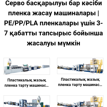
Серво басқарылуы бар кәсіби
пленка жасау машиналары |
PE/PP/PLA пленкалары үшін 3-
7 қабатты тапсырыс бойынша
жасалуы мүмкін
Пластикалық жазық
Пластикалық жазық
пленка тарту машинасы
пленка тарту машинасы
(Модель B)
(Модель D)