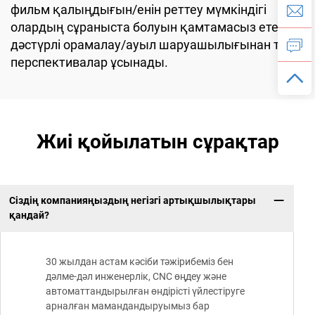
фильм қалыңдығын/енін реттеу мүмкіндігі
олардың сұраныста болуын қамтамасыз етеді —
дәстүрлі орамалау/ауыл шаруашылығынан тыс
перспективалар ұсынады.
Жиі қойылатын сұрақтар
Сіздің компанияңыздың негізгі артықшылықтары
қандай?
30 жылдан астам кәсіби тәжірибеміз бен
дәлме-дәл инженерлік, CNC өңдеу және
автоматтандырылған өндірісті үйлестіруге
арналған мамандандыруымыз бар