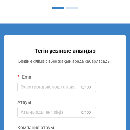
Тегін ұсыныс алыңыз
Біздің өкіліміз сізбен жақын арада хабарласады.
Email
0/100
Атауы
0/100
Компания атауы