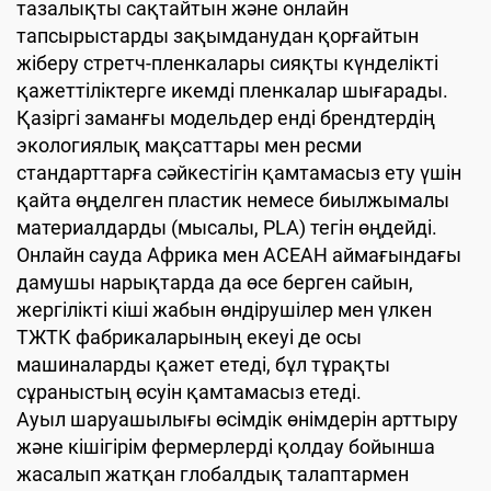
тазалықты сақтайтын және онлайн
тапсырыстарды зақымданудан қорғайтын
жіберу стретч-пленкалары сияқты күнделікті
қажеттіліктерге икемді пленкалар шығарады.
Қазіргі заманғы модельдер енді брендтердің
экологиялық мақсаттары мен ресми
стандарттарға сәйкестігін қамтамасыз ету үшін
қайта өңделген пластик немесе биылжымалы
материалдарды (мысалы, PLA) тегін өңдейді.
Онлайн сауда Африка мен АСЕАН аймағындағы
дамушы нарықтарда да өсе берген сайын,
жергілікті кіші жабын өндірушілер мен үлкен
ТЖТК фабрикаларының екеуі де осы
машиналарды қажет етеді, бұл тұрақты
сұраныстың өсуін қамтамасыз етеді.
Ауыл шаруашылығы өсімдік өнімдерін арттыру
және кішігірім фермерлерді қолдау бойынша
жасалып жатқан глобалдық талаптармен