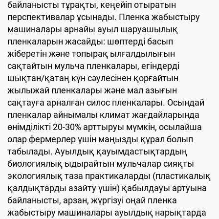
байланысты тұрақты, кеңейіп отыратын
перспективалар ұсынады. Пленка жабыстыру
машиналары арнайы ауыл шаруашылық
пленкаларын жасайды: шөптерді басып
жіберетін және топырақ ылғалдылығын
сақтайтын мульча пленкалары, егіндерді
шықтан/қатаң күн сәулесінен қорғайтын
жылыжай пленкалары және мал азығын
сақтауға арналған силос пленкалары. Осындай
пленкалар айнымалы климат жағдайларында
өнімділікті 20-30% арттыруы мүмкін, осылайша
олар фермерлер үшін маңызды құрал болып
табылады. Ауылдық қауымдастықтардың
биологиялық ыдырайтын мульчалар сияқты
экологиялық таза практикаларды (пластикалық
қалдықтарды азайту үшін) қабылдауы артуына
байланысты, арзан, жүргізуі оңай пленка
жабыстыру машиналары ауылдық нарықтарда