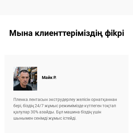
Мына клиенттеріміздің фikрi
Майк Р.
Пленка лентасын экструдерлеу желісін орнатқаннан
бері, біздің 24/7 жұмыс режимімізде күтпеген тоқтап
қалулар 30% азайды. Бұл машина біздің үшін
шынымен сенімді жұмыс істейді.