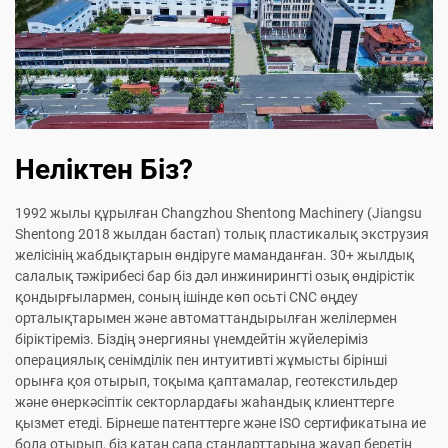
Неліктен Біз?
1992 жылы құрылған Changzhou Shentong Machinery (Jiangsu
Shentong 2018 жылдан бастап) толық пластикалық экструзия
желісінің жабдықтарын өндіруге маманданған. 30+ жылдық
салалық тәжірибесі бар біз дәл инжинирингті озық өндірістік
қондырғылармен, соның ішінде көп осьті CNC өңдеу
орталықтарымен және автоматтандырылған желілермен
біріктіреміз. Біздің энергияны үнемдейтін жүйелеріміз
операциялық сенімділік пен интуитивті жұмысты бірінші
орынға қоя отырып, тоқыма қаптамалар, геотекстильдер
және өнеркәсіптік секторлардағы жаһандық клиенттерге
қызмет етеді. Бірнеше патенттерге және ISO сертификатына ие
бола отырып, біз қатаң сапа стандарттарына жауап беретін