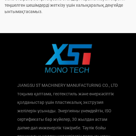
теңшелген шешімдерді жеткізу үшін халықаралық деңгейде
ынтымақтасамыз.
JIANGSU ST MACHINERY MANUFACTURING CO., LTD
тоқыма қаптама, геотекстиль және өнеркәсіптік
қолданыстар үшін пластикалық экструзия
желілерін ұсынады. Энергияны үнемдейтін, ISO
сертификаты бар жүйелер, 30 жылдан астам
дәлме-дәл инженерлік тәжірибе. Тәулік бойы