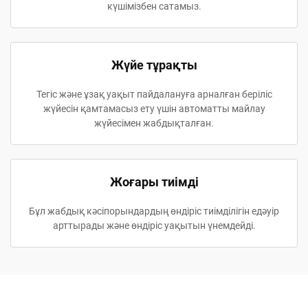
күшімізбен сатамыз.
Жүйе тұрақты
Тегіс және ұзақ уақыт пайдалануға арналған беріліс
жүйесін қамтамасыз ету үшін автоматты майлау
жүйесімен жабдықталған.
Жоғары тиімді
Бұл жабдық кәсіпорындардың өндіріс тиімділігін едәуір
арттырады және өндіріс уақытын үнемдейді.