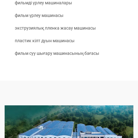
фильмді үрлеу машиналары
фильм үрлеу машинасы
экструзиялық пленка жасау машинасы
пластик кілт дуын машинасы
фильм суу шығару машинасының бағасы