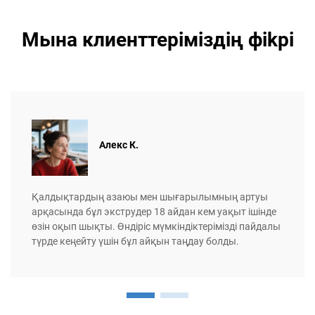
Мына клиенттеріміздің фikрi
Алекс К.
Қалдықтардың азаюы мен шығарылымның артуы
арқасында бұл экструдер 18 айдан кем уақыт ішінде
өзін оқып шықты. Өндіріс мүмкіндіктерімізді пайдалы
түрде кеңейту үшін бұл айқын таңдау болды.