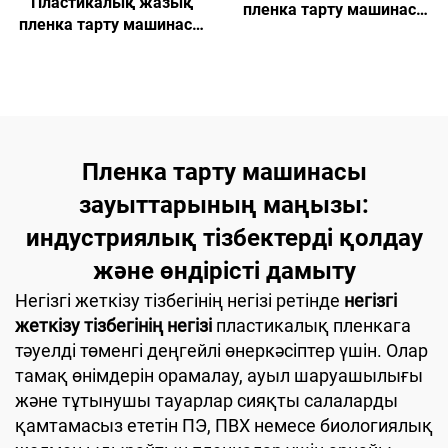
Пластикалық жазық
пленка тарту машинасы
пленка тарту машинасы
(Модель A)
(Модель B)
Пленка тарту машинасы
зауыттарының маңызы:
индустриялық тізбектерді қолдау
және өндірісті дамыту
Негізгі жеткізу тізбегінің негізі ретінде
негізгі
жеткізу тізбегінің негізі
пластикалық пленкага
тәуелді төменгі деңгейлі өнеркәсіптер үшін. Олар
тамақ өнімдерін орамалау, ауыл шаруашылығы
және тұтынушы тауарлар сияқты салаларды
қамтамасыз ететін ПЭ, ПВХ немесе биологиялық