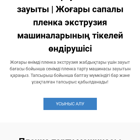
зауыты | Жоғары сапалы
пленка экструзия
машиналарының тікелей
өндірушісі
Жоғары өнімді пленка экструзия жабдықтары үшін зауыт
бағасы бойынша сенімді пленка тарту машинасы зауытын
қараңыз. Тапсырыш бойынша баптау мүмкіндігі бар және
ұсақталған тапсырыс қабылданады!
ҰСЫНЫС АЛУ