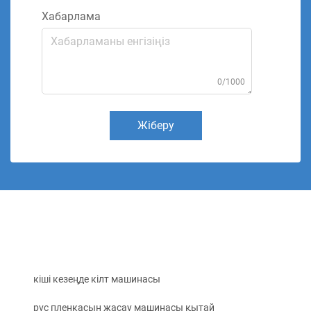
Хабарлама
0/1000
Жіберу
кіші кезеңде кілт машинасы
pvc пленкасын жасау машинасы қытай