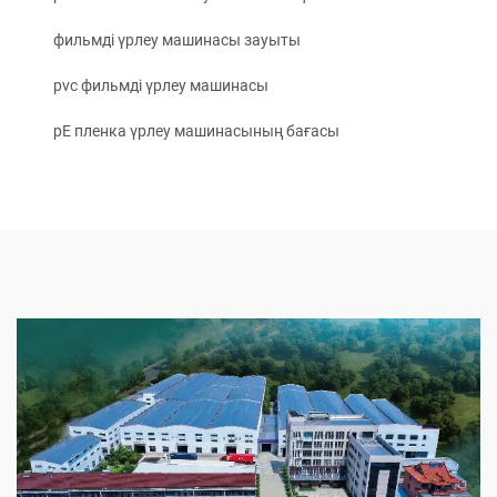
фильмді үрлеу машинасы зауыты
pvc фильмді үрлеу машинасы
pE пленка үрлеу машинасының бағасы