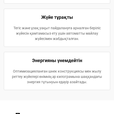
Жүйе тұрақты
Тегіс және ұзақ уақыт пайдалануға арналған беріліс
жүйесін қамтамасыз ету үшін автоматты майлау
жүйесімен жабдықталған.
Энергияны үнемдейтін
Оптимизацияланған шнек конструкциясы мен жылу
реттеу жүйелері өнімнің әр килограмына шаққандағы
энергия тұтынуын едәуір азайтады.