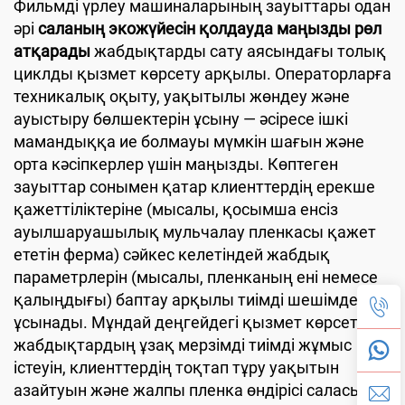
Фильмді үрлеу машиналарының зауыттары одан
әрі
саланың экожүйесін қолдауда маңызды рөл
атқарады
жабдықтарды сату аясындағы толық
циклды қызмет көрсету арқылы. Операторларға
техникалық оқыту, уақытылы жөндеу және
ауыстыру бөлшектерін ұсыну — әсіресе ішкі
мамандыққа ие болмауы мүмкін шағын және
орта кәсіпкерлер үшін маңызды. Көптеген
зауыттар сонымен қатар клиенттердің ерекше
қажеттіліктеріне (мысалы, қосымша енсіз
ауылшаруашылық мульчалау пленкасы қажет
ететін ферма) сәйкес келетіндей жабдық
параметрлерін (мысалы, пленканың ені немесе
қалыңдығы) баптау арқылы тиімді шешімдер
ұсынады. Мұндай деңгейдегі қызмет көрсету
жабдықтардың ұзақ мерзімді тиімді жұмыс
істеуін, клиенттердің тоқтап тұру уақытын
азайтуын және жалпы пленка өндірісі саласын