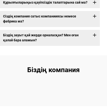
Құрылғыларыңыз қауіпсіздік талаптарына сай ма?
Сіздің компания сатыс компанииясы немесе
фабрика ма?
Біздің зауыт қай жерде орналасқан? Мен оған
қалай бара аламын?
Біздің компания