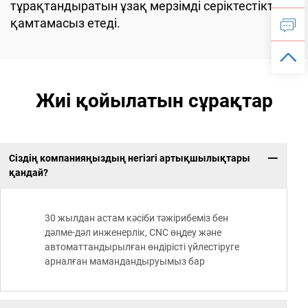
тұрақтандыратын ұзақ мерзімді серіктестікті
қамтамасыз етеді.
Жиі қойылатын сұрақтар
Сіздің компанияңыздың негізгі артықшылықтары
қандай?
30 жылдан астам кәсіби тәжірибеміз бен
дәлме-дәл инженерлік, CNC өңдеу және
автоматтандырылған өндірісті үйлестіруге
арналған мамандандыруымыз бар