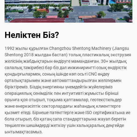
Неліктен Біз?
1992 жылы құрылған Changzhou Shentong Machinery (Jiangsu
Shentong 2018 жылдан бастап) толық пластикалық экструзия
желісінің жабдықтарын өндіруге маманданған. 30+ жылдық
салалық тәжірибесі бар біз дәл инжинирингті озық өндірістік
қондырғылармен, соның ішінде көп осьті CNC өңдеу
орталықтарымен және автоматтандырылған желілермен
біріктіреміз. Біздің энергияны үнемдейтін жүйелеріміз
операциялық сенімділік пен интуитивті жұмысты бірінші
орынға қоя отырып, тоқыма қаптамалар, геотекстильдер
және өнеркәсіптік секторлардағы жаһандық клиенттерге
қызмет етеді. Бірнеше патенттерге және ISO сертификатына ие
бола отырып, біз қатаң сапа стандарттарына жауап беретін
теңшелген шешімдерді жеткізу үшін халықаралық деңгейде
ынтымақтасамыз.