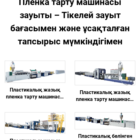
Пленка тарту машинасы
зауыты – Тікелей зауыт
бағасымен және ұсақталған
тапсырыс мүмкіндігімен
Пластикалық жазық
Пластикалық жазық
пленка тарту машинасы
пленка тарту машинасы
(Модель D)
(Модель C)
Пластикалық бөлінген