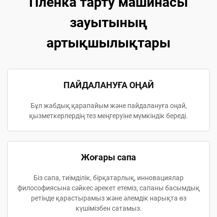
Пленка тарту машинасы
зауытының
артықшылықтары
ПАЙДАЛАНУҒА ОҢАЙ
Бұл жабдық қарапайым және пайдалануға оңай,
қызметкерлердің тез меңгеруіне мүмкіндік береді.
Жоғары сапа
Біз сапа, тиімділік, бірқатарлық, инновациялар
философиясына сәйкес әрекет етеміз, сапаны басымдық
ретінде қарастырамыз және әлемдік нарықта өз
күшімізбен сатамыз.