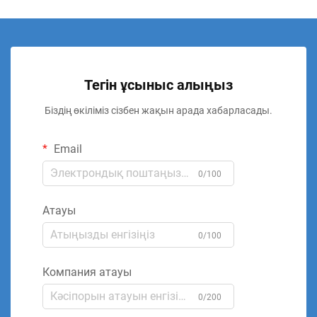
Тегін ұсыныс алыңыз
Біздің өкіліміз сізбен жақын арада хабарласады.
Email
0/100
Атауы
0/100
Компания атауы
0/200