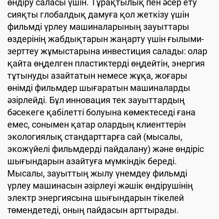
өндіру саласы үшін. Тұрақтылық пен әсер ету
сияқты глобалдық дамуға қол жеткізу үшін
фильмді үрлеу машиналарының зауыттары
өздерінің жабдықтарын жаңарту үшін ғылыми-
зерттеу жұмыстарына инвестиция салады: олар
қайта өңделген пластиктерді өңдейтін, энергия
тұтынуды азайтатын немесе жұқа, жоғары
өнімді фильмдер шығаратын машиналарды
әзірлейді. Бұл инновация тек зауыттардың
бәсекеге қабілетті болуына көмектеседі ғана
емес, сонымен қатар олардың клиенттерін
экологиялық стандарттарға сай (мысалы,
экожүйелі фильмдерді пайдалану) және өндіріс
шығындарын азайтуға мүмкіндік береді.
Мысалы, зауыттың жылу үнемдеу фильмді
үрлеу машинасын әзірлеуі жәшік өндірушінің
электр энергиясына шығындарын тікелей
төмендетеді, оның пайдасын арттырады.