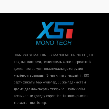
JIANGSU ST MACHINERY MANUFACTURING CO., LTD
тоқыма қаптама, геотекстиль және өнеркәсіптік
қолданыстар үшін пластикалық экструзия
желілерін ұсынады. Энергияны үнемдейтін, ISO
сертификаты бар жүйелер, 30 жылдан астам
дәлме-дәл инженерлік тәжірибе. Тәулік бойы
техникалық қолдау көрсетілетін тапсырыспен
жасалған шешімдер.