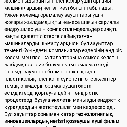
жолмен ыдырайтын пленкалар үшін арнайы
машиналардың негізгі көзі болып табылады.
Үлкен көлемді орамалау зауыттары үшін
жоғары жылдамдықты немесе шағын сериялы
өндірушілер үшін компактілі модельдер сияқты
нақты қажеттіліктерге лайықталған
машиналарды шығару арқылы бұл зауыттар
төменгі буындағы компаниялар өздерінің өндіріс
көлемі мен пленка талаптарына сәйкес келетін
жабдықтарға ие болуын қамтамасыз етеді.
Сенімді зауыттар болмаған жағдайда
пластикалық пленкаға сүйенетін өнеркәсіптер
тамақ өнімдерін орамалаудан бастап
өсімдіктерді қорғауға дейінгі өндірістік
процестерді бұзуға әкелетін маңызды өндірістік
құралдардың жетіспеушілігімен кездесер еді.
Бұл зауыттар сонымен қатар
технологиялық
инновациялардың негізгі қозғаушы күші
фильм