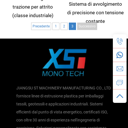
Sistema di avvolgimento
trazione per attrito
di precisione con tensione
(classe industriale)
costante
Precedente
1
2
3
Successivo
JIANGSU ST MACHINERY MANUFACTURING CO., LTD
fornisce linee di estrusione plastica per imballaggi
tessili, geotessili e applicazioni industriali. Sistemi
efficienti dal punto di vista energetico, certificati ISO,
con oltre 30 anni di esperienza nell'ingegneria di
precisione. Soluzioni personalizzate con assistenza