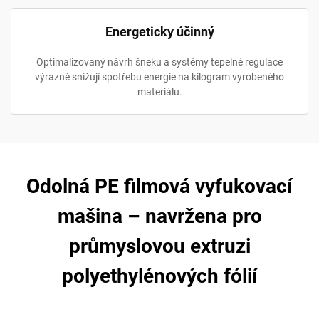
Energeticky účinný
Optimalizovaný návrh šneku a systémy tepelné regulace
výrazně snižují spotřebu energie na kilogram vyrobeného
materiálu.
Odolná PE filmová vyfukovací
mašina – navržena pro
průmyslovou extruzi
polyethylénových fólií