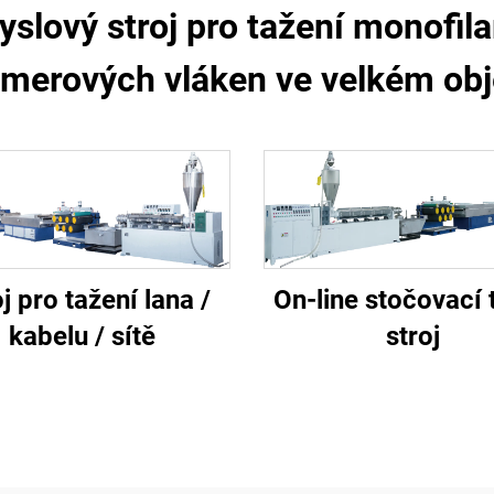
slový stroj pro tažení monofil
ymerových vláken ve velkém ob
j pro tažení lana /
On-line stočovací 
kabelu / sítě
stroj