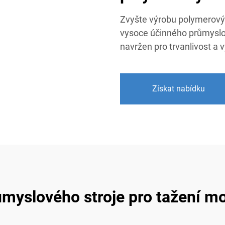
Zvyšte výrobu polymerový
vysoce účinného průmyslo
navržen pro trvanlivost a 
Získat nabídku
myslového stroje pro tažení m