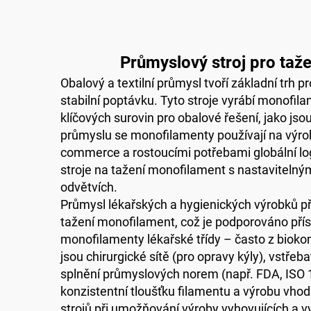
Průmyslový stroj pro taž
Obalový a textilní průmysl tvoří základní trh
stabilní poptávku. Tyto stroje vyrábí monofila
klíčových surovin pro obalové řešení, jako jsou 
průmyslu se monofilamenty používají na výrobu 
commerce a rostoucími potřebami globální logis
stroje na tažení monofilament s nastavitelný
odvětvích.
Průmysl lékařských a hygienických výrobků p
tažení monofilament, což je podporováno přís
monofilamenty lékařské třídy – často z biokom
jsou chirurgické sítě (pro opravy kýly), vstř
splnění průmyslových norem (např. FDA, ISO 134
konzistentní tloušťku filamentu a výrobu vhod
strojů při umožňování výroby vyhovujících a