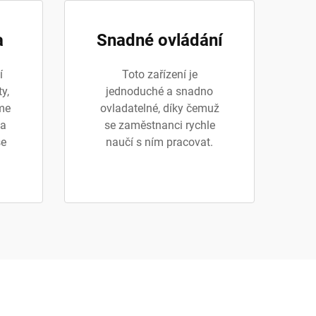
a
Snadné ovládání
í
Toto zařízení je
ty,
jednoduché a snadno
áme
ovladatelné, díky čemuž
 a
se zaměstnanci rychle
se
naučí s ním pracovat.