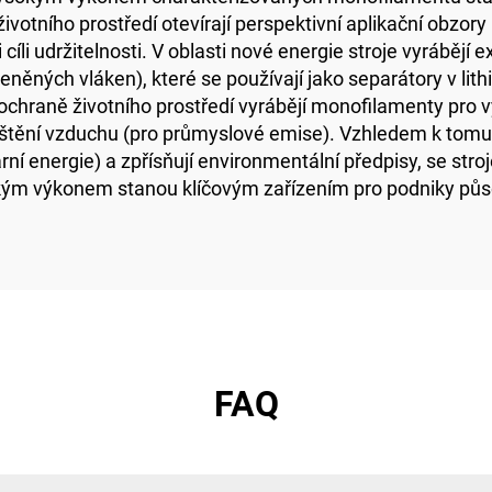
životního prostředí otevírají perspektivní aplikační obzor
 cíli udržitelnosti. V oblasti nové energie stroje vyrábě
ěných vláken), které se používají jako separátory v lithi
ochraně životního prostředí vyrábějí monofilamenty pro vy
ištění vzduchu (pro průmyslové emise). Vzhledem k tomu,
lární energie) a zpřísňují environmentální předpisy, se s
kým výkonem stanou klíčovým zařízením pro podniky půso
FAQ