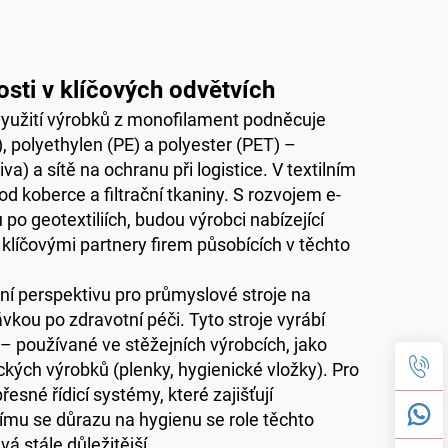
sti v klíčových odvětvích
 využití výrobků z monofilament podněcuje
), polyethylen (PE) a polyester (PET) –
va) a sítě na ochranu při logistice. V textilním
od koberce a filtrační tkaniny. S rozvojem e-
po geotextiliích, budou výrobci nabízející
klíčovými partnery firem působících v těchto
í perspektivu pro průmyslové stroje na
kou po zdravotní péči. Tyto stroje vyrábí
 – používané ve stěžejních výrobcích, jako
ckých výrobků (plenky, hygienické vložky). Pro
sné řídicí systémy, které zajišťují
címu se důrazu na hygienu se role těchto
 stále důležitější.