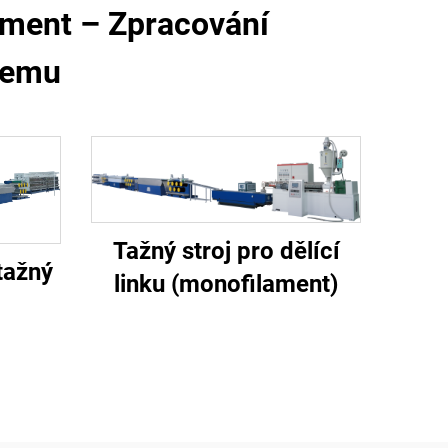
ament – Zpracování
jemu
Tažný stroj pro dělící
tažný
linku (monofilament)