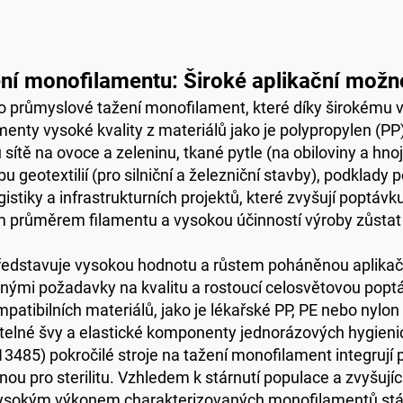
ení monofilamentu: Široké aplikační možno
 pro průmyslové tažení monofilament, které díky širokému
menty vysoké kvality z materiálů jako je polypropylen (PP
sítě na ovoce a zeleninu, tkané pytle (na obiloviny a hnoji
geotextilií (pro silniční a železniční stavby), podklady p
tiky a infrastrukturních projektů, které zvyšují poptávku 
m průměrem filamentu a vysokou účinností výroby zůstat 
ředstavuje vysokou hodnotu a růstem poháněnou aplikačn
nými požadavky na kvalitu a rostoucí celosvětovou poptáv
patibilních materiálů, jako je lékařské PP, PE nebo nylon
ebatelné švy a elastické komponenty jednorázových hygieni
85) pokročilé stroje na tažení monofilament integrují pře
nou pro sterilitu. Vzhledem k stárnutí populace a zvyšují
 vysokým výkonem charakterizovaných monofilamentů stává