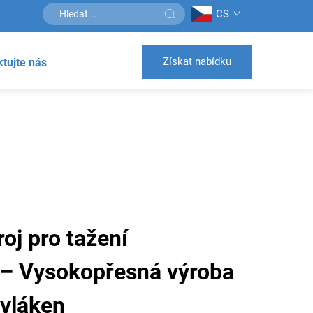
CS
Získat nabídku
tujte nás
oj pro tažení
– Vysokopřesná výroba
vláken