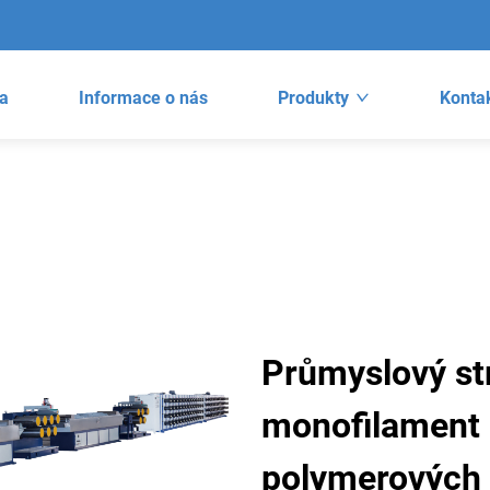
a
Informace o nás
Produkty
Kontak
Průmyslový str
monofilament 
polymerových 