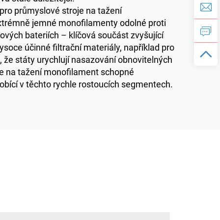
y pro průmyslové stroje na tažení
jí extrémně jemné monofilamenty odolné proti
ových bateriích – klíčová součást zvyšující
soce účinné filtrační materiály, například pro
 že státy urychlují nasazování obnovitelných
troje na tažení monofilament schopné
bící v těchto rychle rostoucích segmentech.